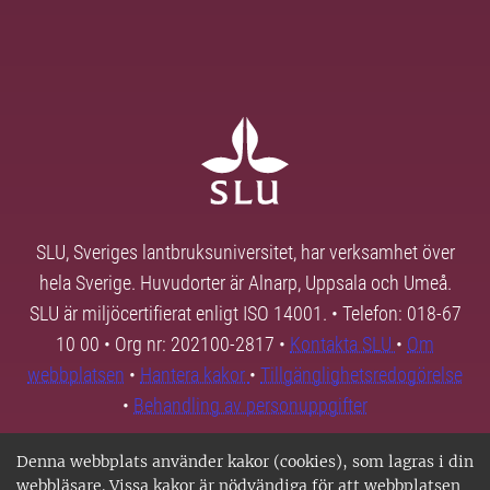
SLU, Sveriges lantbruksuniversitet, har verksamhet över
hela Sverige. Huvudorter är Alnarp, Uppsala och Umeå.
SLU är miljöcertifierat enligt ISO 14001. • Telefon: 018-67
10 00 • Org nr: 202100-2817 •
Kontakta SLU
•
Om
webbplatsen
•
Hantera kakor
•
Tillgänglighetsredogörelse
•
Behandling av personuppgifter
Denna webbplats använder kakor (cookies), som lagras i din
webbläsare. Vissa kakor är nödvändiga för att webbplatsen