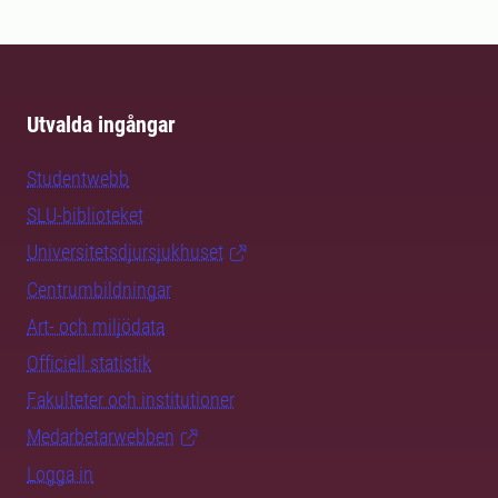
Utvalda ingångar
Studentwebb
SLU-biblioteket
Universitetsdjursjukhuset
Centrumbildningar
Art- och miljödata
Officiell statistik
Fakulteter och institutioner
Medarbetarwebben
Logga in