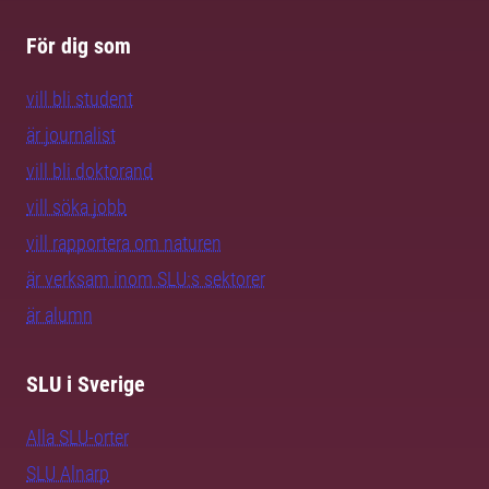
För dig som
vill bli student
är journalist
vill bli doktorand
vill söka jobb
vill rapportera om naturen
är verksam inom SLU:s sektorer
är alumn
SLU i Sverige
Alla SLU-orter
SLU Alnarp