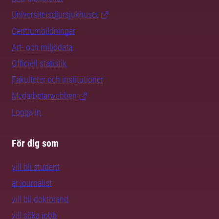
Universitetsdjursjukhuset
Centrumbildningar
Art- och miljödata
Officiell statistik
Fakulteter och institutioner
Medarbetarwebben
Logga in
För dig som
vill bli student
är journalist
vill bli doktorand
vill söka jobb