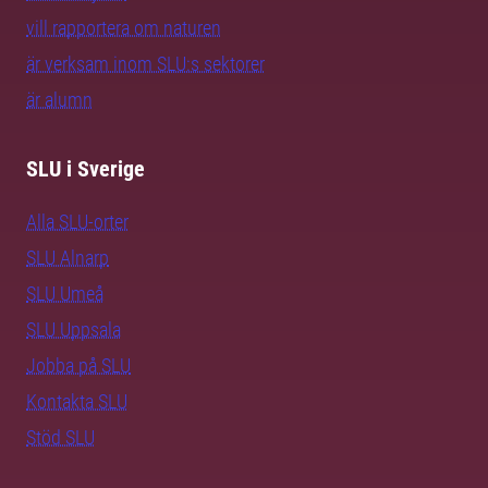
vill rapportera om naturen
är verksam inom SLU:s sektorer
är alumn
SLU i Sverige
Alla SLU-orter
SLU Alnarp
SLU Umeå
SLU Uppsala
Jobba på SLU
Kontakta SLU
Stöd SLU