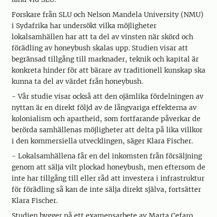
Forskare från SLU och Nelson Mandela University (NMU)
i Sydafrika har undersökt vilka möjligheter
lokalsamhällen har att ta del av vinsten när skörd och
förädling av honeybush skalas upp. Studien visar att
begränsad tillgång till marknader, teknik och kapital är
konkreta hinder för att bärare av traditionell kunskap ska
kunna ta del av värdet från honeybush.
- Vår studie visar också att den ojämlika fördelningen av
nyttan är en direkt följd av de långvariga effekterna av
kolonialism och apartheid, som fortfarande påverkar de
berörda samhällenas möjligheter att delta på lika villkor
i den kommersiella utvecklingen, säger Klara Fischer.
- Lokalsamhällena får en del inkomsten från försäljning
genom att sälja vilt plockad honeybush, men eftersom de
inte har tillgång till eller råd att investera i infrastruktur
för förädling så kan de inte sälja direkt själva, fortsätter
Klara Fischer.
Studien bygger på ett examensarbete av Marta Cefaro,