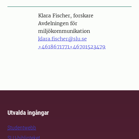
Person
Klara Fischer, forskare
Avdelningen för
miljökommunikation
klara.fischer@slu.se
+4618671771
+46701523479
Utvalda ingångar
Studentwebb
SLU-biblioteket