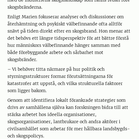
med de industriella skogslandskap som fanns redan före
skogsbränderna.
Enligt Marien fokuserar analyser och diskussioner om
återhämtning och psykiskt välbefinnande ofta alltför
snävt på tiden direkt efter en skogsbrand. Hon menar att
det behövs ett längre tidsperspektiv för att bättre förstå
hur människors välbefinnande hänger samman med
både förebyggande arbete och sårbarhet mot
skogsbränder.
– Vi behöver titta närmare på hur politik och
styrningsstrukturer formar förutsättningarna för
katastrofer att uppstå, och vilka strukturella faktorer
som ligger bakom.
Genom att identifiera lokalt förankrade strategier som
drivs av samhällena själva kan forskningen bidra till att
stärka arbetet hos ideella organisationer,
skogsorganisationer, lantbrukare och andra aktörer i
civilsamhället som arbetar för mer hållbara landsbygds-
och skogspolicys.