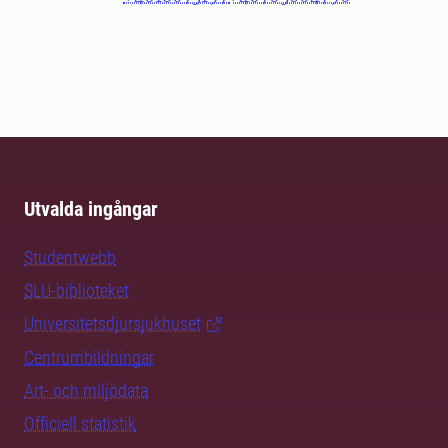
Utvalda ingångar
Studentwebb
SLU-biblioteket
Universitetsdjursjukhuset
Centrumbildningar
Art- och miljödata
Officiell statistik