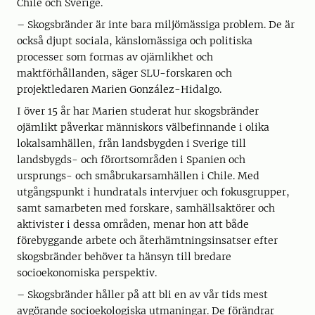
Chile och Sverige.
– Skogsbränder är inte bara miljömässiga problem. De är
också djupt sociala, känslomässiga och politiska
processer som formas av ojämlikhet och
maktförhållanden, säger SLU-forskaren och
projektledaren Marien González-Hidalgo.
I över 15 år har Marien studerat hur skogsbränder
ojämlikt påverkar människors välbefinnande i olika
lokalsamhällen, från landsbygden i Sverige till
landsbygds- och förortsområden i Spanien och
ursprungs- och småbrukarsamhällen i Chile. Med
utgångspunkt i hundratals intervjuer och fokusgrupper,
samt samarbeten med forskare, samhällsaktörer och
aktivister i dessa områden, menar hon att både
förebyggande arbete och återhämtningsinsatser efter
skogsbränder behöver ta hänsyn till bredare
socioekonomiska perspektiv.
– Skogsbränder håller på att bli en av vår tids mest
avgörande socioekologiska utmaningar. De förändrar