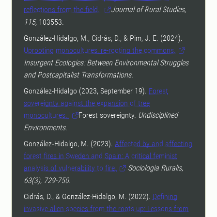
reflections from the field.
Journal of Rural Studies,
115,
103553.
González-Hidalgo, M., Cidrás, D., & Pim, J. E. (2024).
Uprooting monocultures, re-rooting the commons.
Insurgent Ecologies: Between Environmental Struggles
and Postcapitalist Transformations.
González-Hidalgo (2023, September 19).
Forest
sovereignty against the expansion of tree
monocultures.
Forest sovereignty.
Undisciplined
Environments.
González‐Hidalgo, M. (2023).
Affected by and affecting
forest fires in Sweden and Spain: A critical feminist
analysis of vulnerability to fire.
Sociologia Ruralis,
63(3), 729-750.
Cidrás, D., & González-Hidalgo, M. (2022).
Defining
invasive alien species from the roots up: Lessons from