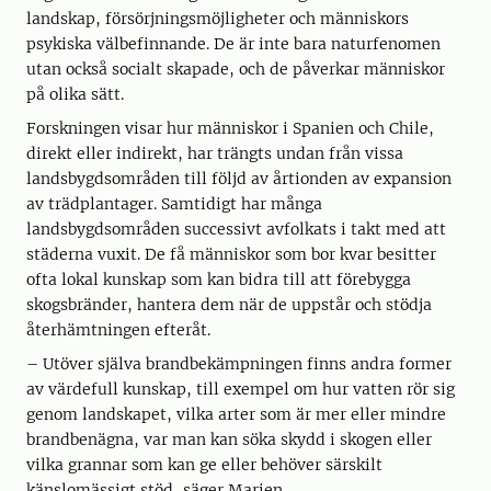
landskap, försörjningsmöjligheter och människors
psykiska välbefinnande. De är inte bara naturfenomen
utan också socialt skapade, och de påverkar människor
på olika sätt.
Forskningen visar hur människor i Spanien och Chile,
direkt eller indirekt, har trängts undan från vissa
landsbygdsområden till följd av årtionden av expansion
av trädplantager. Samtidigt har många
landsbygdsområden successivt avfolkats i takt med att
städerna vuxit. De få människor som bor kvar besitter
ofta lokal kunskap som kan bidra till att förebygga
skogsbränder, hantera dem när de uppstår och stödja
återhämtningen efteråt.
– Utöver själva brandbekämpningen finns andra former
av värdefull kunskap, till exempel om hur vatten rör sig
genom landskapet, vilka arter som är mer eller mindre
brandbenägna, var man kan söka skydd i skogen eller
vilka grannar som kan ge eller behöver särskilt
känslomässigt stöd, säger Marien.