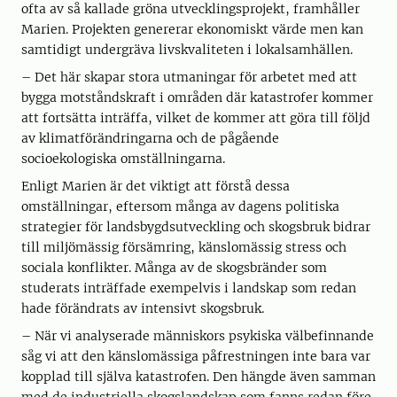
ofta av så kallade gröna utvecklingsprojekt, framhåller
Marien. Projekten genererar ekonomiskt värde men kan
samtidigt undergräva livskvaliteten i lokalsamhällen.
– Det här skapar stora utmaningar för arbetet med att
bygga motståndskraft i områden där katastrofer kommer
att fortsätta inträffa, vilket de kommer att göra till följd
av klimatförändringarna och de pågående
socioekologiska omställningarna.
Enligt Marien är det viktigt att förstå dessa
omställningar, eftersom många av dagens politiska
strategier för landsbygdsutveckling och skogsbruk bidrar
till miljömässig försämring, känslomässig stress och
sociala konflikter. Många av de skogsbränder som
studerats inträffade exempelvis i landskap som redan
hade förändrats av intensivt skogsbruk.
– När vi analyserade människors psykiska välbefinnande
såg vi att den känslomässiga påfrestningen inte bara var
kopplad till själva katastrofen. Den hängde även samman