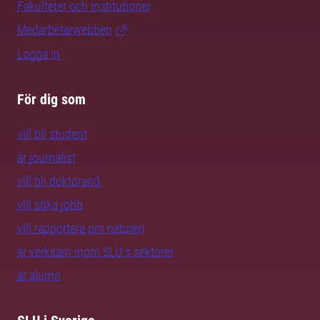
Fakulteter och institutioner
Medarbetarwebben
Logga in
För dig som
vill bli student
är journalist
vill bli doktorand
vill söka jobb
vill rapportera om naturen
är verksam inom SLU:s sektorer
är alumn