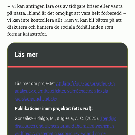
– Vi kan antingen lära oss av tidigare kriser eller vänta
på nästa. Ibland är det omöjligt att vara helt förberedd –
vi kan inte kontrollera allt. Men vi kan bli bättre på att
diskutera och hantera de sociala förhållanden som
formar katastrofer.
Läs mer
Läs mer om projektet
Att lära från skogsbränder - En
analys av ojämlika effekter, välmående och lokala
kunskaper och initiativ
Publikationer inom projektet (ett urval):
González-Hidalgo, M., & Iglesia, A. C. (2025).
Trending
discourses and silences around the role of women in
wildfires: A systematic scoping review and some