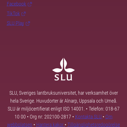
Facebook
TikTok
SLU Play
SLU, Sveriges lantbruksuniversitet, har verksamhet över
hela Sverige. Huvudorter är Alnarp, Uppsala och Umeå.
SLU är miljöcertifierat enligt ISO 14001. • Telefon: 018-67
10 00 • Org nr: 202100-2817 •
Kontakta SLU
•
Om
webbplatsen
•
Hantera kakor
•
Tillgänglighetsredogörelse