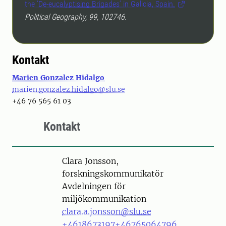
the ‘De-eucalyptising Brigades’ in Galicia, Spain.
Political Geography, 99, 102746.
Kontakt
Marien Gonzalez Hidalgo
marien.gonzalez.hidalgo@slu.se
+46 76 565 61 03
Kontakt
Person
Clara Jonsson,
forskningskommunikatör
Avdelningen för
miljökommunikation
clara.a.jonsson@slu.se
+4618673197
+46765064796