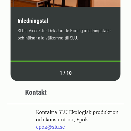
Inledningstal
R
a
SLU:s Vicerektor Dirk Jan de Koning inledningstalar
och hälsar alla välkomna till SLU.
”
f
1
/
10
Kontakt
Kontakta SLU Ekologisk produktion
och konsumtion, Epok
epok@slu.se