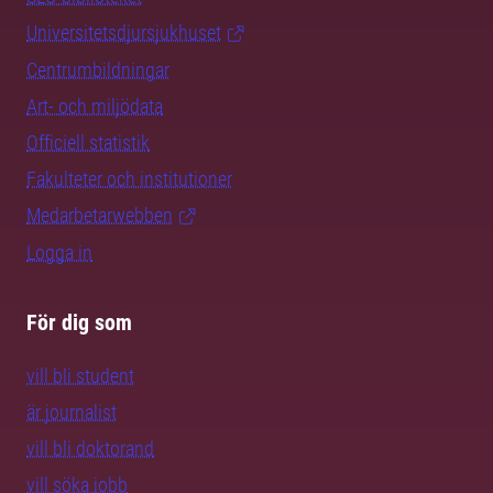
Universitetsdjursjukhuset
Centrumbildningar
Art- och miljödata
Officiell statistik
Fakulteter och institutioner
Medarbetarwebben
Logga in
För dig som
vill bli student
är journalist
vill bli doktorand
vill söka jobb