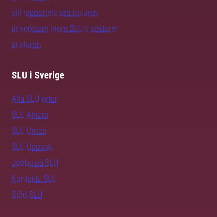
vill rapportera om naturen
är verksam inom SLU:s sektorer
är alumn
SLU i Sverige
Alla SLU-orter
SLU Alnarp
SLU Umeå
SLU Uppsala
Jobba på SLU
Kontakta SLU
Stöd SLU