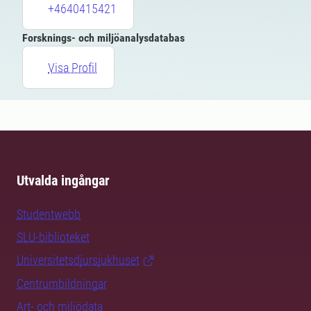
+4640415421
Forsknings- och miljöanalysdatabas
Visa Profil
Utvalda ingångar
Studentwebb
SLU-biblioteket
Universitetsdjursjukhuset
Centrumbildningar
Art- och miljödata