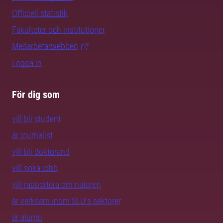
Officiell statistik
Fakulteter och institutioner
Medarbetarwebben
Logga in
För dig som
vill bli student
är journalist
vill bli doktorand
vill söka jobb
vill rapportera om naturen
är verksam inom SLU:s sektorer
är alumn