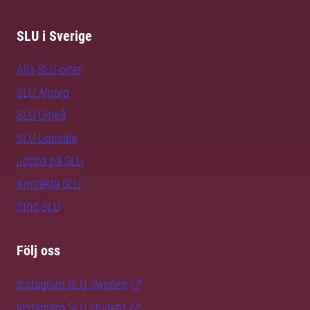
SLU i Sverige
Alla SLU-orter
SLU Alnarp
SLU Umeå
SLU Uppsala
Jobba på SLU
Kontakta SLU
Stöd SLU
Följ oss
Instagram SLU.Sweden
Instagram SLU.student