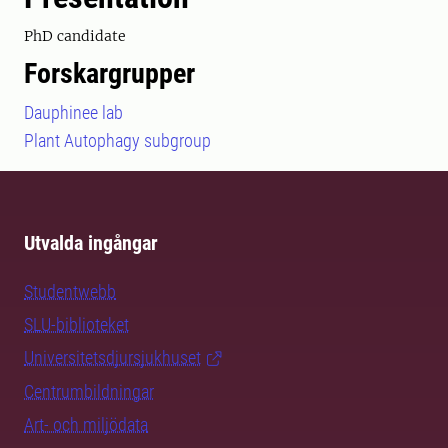
PhD candidate
Forskargrupper
Dauphinee lab
Plant Autophagy subgroup
Utvalda ingångar
Studentwebb
SLU-biblioteket
Universitetsdjursjukhuset
Centrumbildningar
Art- och miljödata