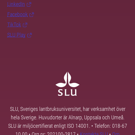
LinkedIn
Facebook
TikTok
SLU Play
SLU, Sveriges lantbruksuniversitet, har verksamhet över
hela Sverige. Huvudorter är Alnarp, Uppsala och Umeå.
SLU är miljöcertifierat enligt ISO 14001. • Telefon: 018-67
10 00 • Org nr: 202100-2817 •
Kontakta SLU
•
Om