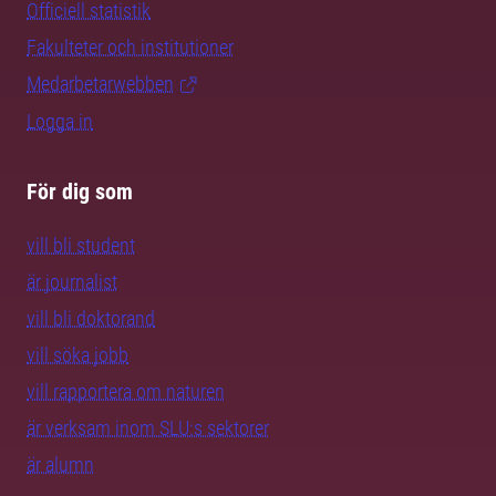
Officiell statistik
Fakulteter och institutioner
Medarbetarwebben
Logga in
För dig som
vill bli student
är journalist
vill bli doktorand
vill söka jobb
vill rapportera om naturen
är verksam inom SLU:s sektorer
är alumn