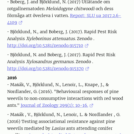
• Boberg, J. and Björklund, N. (2017) Utlåtande om
rotgallnematoden
Meloidogyne chitwoodi
och dess
förmåga att överleva i vatten.
Report: SLU ua 2017.2.6-
4109
• Björklund, N., and Boberg, J. (2017). Rapid Pest Risk
Analysis
Xyleborinus attenuatus
. Zenodo .
http://doi.org/10.5281/zenodo.915710
• Björklund, N. and Boberg, J. (2017). Rapid Pest Risk
Analysis
Xylosandrus germanus
. Zenodo .
http://doi.org/10.5281/zenodo.915370
2016
• Maňák, V., Björklund, N., Lenoir, L., Knape, J., &
Nordlander, G. (2016). "Behavioural responses of pine
weevils to non‐consumptive interactions with red wood
ants."
Journal of Zoology 299(1): 10-16.
• Maňák , V., Björklund, N., Lenoir, L. & Nordlander , G.
(2016) Testing associational resistance against pine
weevils mediated by
Lasius
ants attending conifer