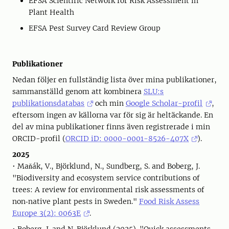
EFSA Scientific Network for Risk Assessment in
Plant Health
EFSA Pest Survey Card Review Group
Publikationer
Nedan följer en fullständig lista över mina publikationer,
sammanställd genom att kombinera
SLU:s
publikationsdatabas
och min
Google Scholar-profil
,
eftersom ingen av källorna var för sig är heltäckande. En
del av mina publikationer finns även registrerade i min
ORCID-profil (
ORCID iD: 0000-0001-8526-407X
).
2025
• Maňák, V., Björklund, N., Sundberg, S. and Boberg, J.
"Biodiversity and ecosystem service contributions of
trees: A review for environmental risk assessments of
non‐native plant pests in Sweden."
Food Risk Assess
Europe 3(2): 0063E
.