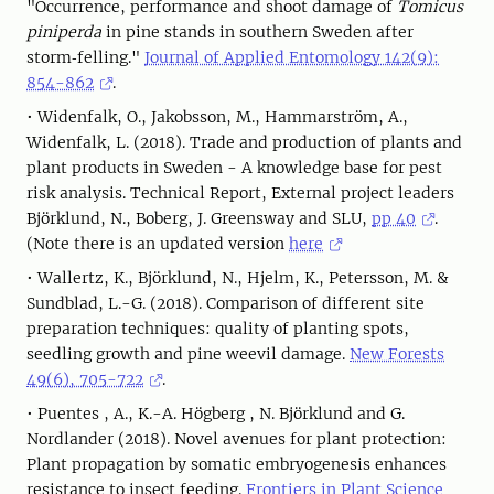
"Occurrence, performance and shoot damage of
Tomicus
piniperda
in pine stands in southern Sweden after
storm‐felling."
Journal of Applied Entomology 142(9):
854-862
.
• Widenfalk, O., Jakobsson, M., Hammarström, A.,
Widenfalk, L. (2018). Trade and production of plants and
plant products in Sweden - A knowledge base for pest
risk analysis. Technical Report, External project leaders
Björklund, N., Boberg, J. Greensway and SLU,
pp 40
.
(Note there is an updated version
here
• Wallertz, K., Björklund, N., Hjelm, K., Petersson, M. &
Sundblad, L.-G. (2018). Comparison of different site
preparation techniques: quality of planting spots,
seedling growth and pine weevil damage.
New Forests
49(6), 705-722
.
• Puentes , A., K.-A. Högberg , N. Björklund and G.
Nordlander (2018). Novel avenues for plant protection:
Plant propagation by somatic embryogenesis enhances
resistance to insect feeding.
Frontiers in Plant Science