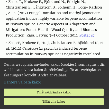
• Zhao, T., Krokene P., Björklund N., Erbilgin N.,
Christiansen E., Långström B., Solheim H., Borg- Karlson
, A.-K. (2012) Fungal inoculation and methyl jasmonate
application induce highly variable terpene accumulation
in Norway spruce. Genetic Aspects of Adaptation and
Mitigation: Forest Health, Wood Quality and Biomass
Production; Riga, Latvia; 3-5 October 2012.
Poster
• Zhao T, Krokene P, Hu J, Christiansen E, Björklund N, et
al. (2012)
Ceratocystis polonica
induced terpene
accumulation in Norway spruce is negatively correlated
to colonization of
Ips typographus
, 28th ISCE Annual
Denna webbplats använder kakor (cookies), som lagras i din
Meeting, Vilnius, Lithuania, July 22-26,
p. 160
webbläsare. Vissa kakor är nödvändiga för att webbplatsen
• Lundborg L, Moreira X, Zas R, Sampedro L, Björklund
ska fungera korrekt. Andra är valbara.
N, Hellqvist C, Nordlander G, and Borg-Karlson A-K.
Hantera valbara kakor
(2012) Chemical analysis of methyl jasmonate treated
Scots pine
Pinus sylvestris
using GC-MS and LC-MS.
Tillåt nödvändiga kakor
28th ISCE Annual Meeting, Vilnius, Lithuania, July 22-
26,
p. 44
Tillåt alla kakor
• Fedderwitz, F., Björklund, N., Ninkovic, V., &