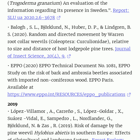
(
Trogoderma granarium
) An evaluation of the
information regarding its presence in Sweden.".
Report:
SLU ua 2020.2.6-3678
• Balogh , S. L., Björklund, N., Huber, D. P., & Lindgren, B.
S. (2020). Random and directed movement by Warren
root collar weevils (Coleoptera: Curculionidae), relative
to size and distance of host lodgepole pine trees.
Journal
of Insect Science, 20(4), 9.
• EPPO (2020) EPPO Technical Document No. 1081, EPPO
Study on the risk of bark and ambrosia beetles associated
with imported non-coniferous wood. EPPO Paris.
Available at
https://www.eppo.int/RESOURCES/eppo_publications
2019
• López-Villamor , A., Carreño , S., López-Goldar , X.,
Suárez -Vidal, E., Sampedro , L., Nordlander, G.,
Björklund, N. & Zas , R. (2019). Risk of damage by the
pine weevil
Hylobius abietis
in southern Europe: Effects