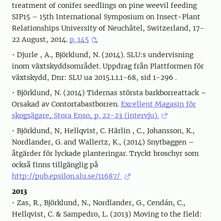
treatment of conifer seedlings on pine weevil feeding
SIP15 – 15th International Symposium on Insect-Plant
Relationships University of Neuchâtel, Switzerland, 17-
22 August, 2014.
p. 145
• Djurle , A., Björklund, N. (2014). SLU:s undervisning
inom växtskyddsområdet. Uppdrag från Plattformen för
växtskydd, Dnr: SLU ua 2015.1.1.1-68, sid 1-296 .
• Björklund, N. (2014) Tidernas största barkborreattack –
Orsakad av Contortabastborren.
Excellent Magasin för
skogsägare, Stora Enso, p. 22-23 (intervju).
• Björklund, N, Hellqvist, C. Härlin , C., Johansson, K.,
Nordlander, G. and Wallertz, K., (2014) Snytbaggen –
åtgärder för lyckade planteringar. Tryckt broschyr som
också finns tillgänglig på
http://pub.epsilon.slu.se/11687/
2013
• Zas, R., Björklund, N., Nordlander, G., Cendán, C.,
Hellqvist, C. & Sampedro, L. (2013) Moving to the field: