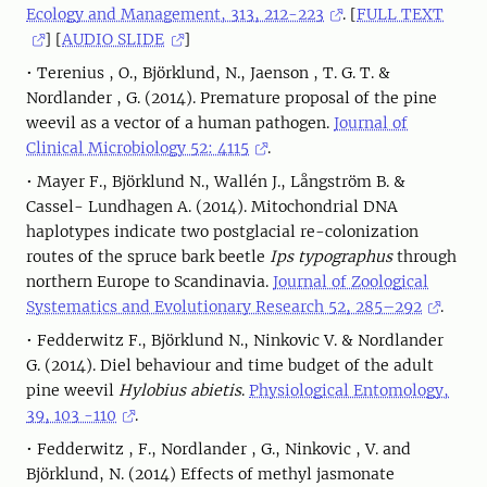
Ecology and Management, 313, 212-223
. [
FULL TEXT
] [
AUDIO SLIDE
]
• Terenius , O., Björklund, N., Jaenson , T. G. T. &
Nordlander , G. (2014). Premature proposal of the pine
weevil as a vector of a human pathogen.
Journal of
Clinical Microbiology 52: 4115
.
• Mayer F., Björklund N., Wallén J., Långström B. &
Cassel- Lundhagen A. (2014). Mitochondrial DNA
haplotypes indicate two postglacial re-colonization
routes of the spruce bark beetle
Ips typographus
through
northern Europe to Scandinavia.
Journal of Zoological
Systematics and Evolutionary Research 52, 285–292
.
• Fedderwitz F., Björklund N., Ninkovic V. & Nordlander
G. (2014). Diel behaviour and time budget of the adult
pine weevil
Hylobius abietis
.
Physiological Entomology,
39, 103 -110
.
• Fedderwitz , F., Nordlander , G., Ninkovic , V. and
Björklund, N. (2014) Effects of methyl jasmonate