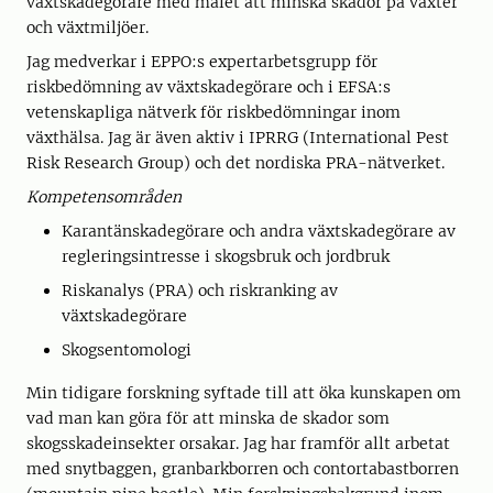
växtskadegörare med målet att minska skador på växter
och växtmiljöer.
Jag medverkar i EPPO:s expertarbetsgrupp för
riskbedömning av växtskadegörare och i EFSA:s
vetenskapliga nätverk för riskbedömningar inom
växthälsa. Jag är även aktiv i IPRRG (International Pest
Risk Research Group) och det nordiska PRA-nätverket.
Kompetensområden
Karantänskadegörare och andra växtskadegörare av
regleringsintresse i skogsbruk och jordbruk
Riskanalys (PRA) och riskranking av
växtskadegörare
Skogsentomologi
Min tidigare forskning syftade till att öka kunskapen om
vad man kan göra för att minska de skador som
skogsskadeinsekter orsakar. Jag har framför allt arbetat
med snytbaggen, granbarkborren och contortabastborren