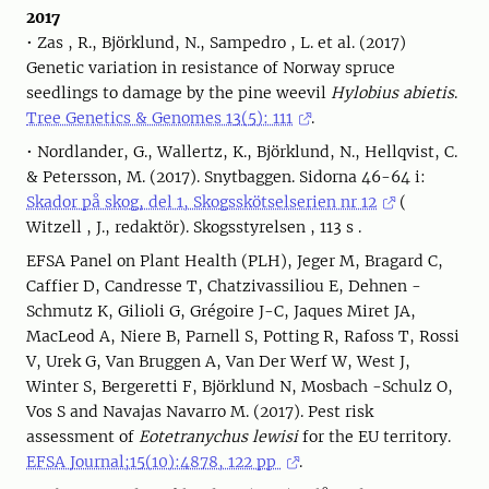
2017
• Zas , R., Björklund, N., Sampedro , L. et al. (2017)
Genetic variation in resistance of Norway spruce
seedlings to damage by the pine weevil
Hylobius abietis
.
Tree Genetics & Genomes 13(5): 111
.
• Nordlander, G., Wallertz, K., Björklund, N., Hellqvist, C.
& Petersson, M. (2017). Snytbaggen. Sidorna 46-64 i:
Skador på skog, del 1, Skogsskötselserien nr 12
(
Witzell , J., redaktör). Skogsstyrelsen , 113 s .
EFSA Panel on Plant Health (PLH), Jeger M, Bragard C,
Caffier D, Candresse T, Chatzivassiliou E, Dehnen -
Schmutz K, Gilioli G, Grégoire J-C, Jaques Miret JA,
MacLeod A, Niere B, Parnell S, Potting R, Rafoss T, Rossi
V, Urek G, Van Bruggen A, Van Der Werf W, West J,
Winter S, Bergeretti F, Björklund N, Mosbach -Schulz O,
Vos S and Navajas Navarro M. (2017). Pest risk
assessment of
Eotetranychus lewisi
for the EU territory.
EFSA Journal;15(10):4878, 122 pp
.