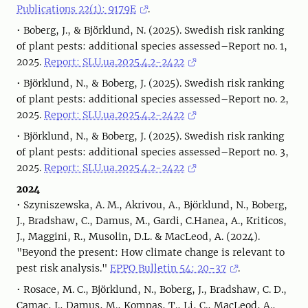
Publications 22(1): 9179E
.
• Boberg, J., & Björklund, N. (2025). Swedish risk ranking
of plant pests: additional species assessed–Report no. 1,
2025.
Report: SLU.ua.2025.4.2-2422
• Björklund, N., & Boberg, J. (2025). Swedish risk ranking
of plant pests: additional species assessed–Report no. 2,
2025.
Report: SLU.ua.2025.4.2-2422
• Björklund, N., & Boberg, J. (2025). Swedish risk ranking
of plant pests: additional species assessed–Report no. 3,
2025.
Report: SLU.ua.2025.4.2-2422
2024
• Szyniszewska, A. M., Akrivou, A., Björklund, N., Boberg,
J., Bradshaw, C., Damus, M., Gardi, C.Hanea, A., Kriticos,
J., Maggini, R., Musolin, D.L. & MacLeod, A. (2024).
"Beyond the present: How climate change is relevant to
pest risk analysis."
EPPO Bulletin 54: 20-37
.
• Rosace, M. C., Björklund, N., Boberg, J., Bradshaw, C. D.,
Camac, J., Damus, M., Kompas, T., Li, C., MacLeod, A.,