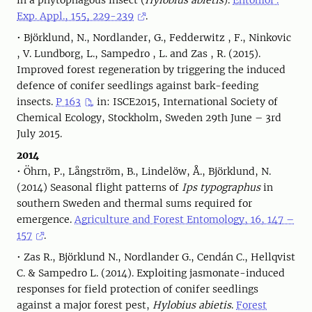
in a phytophagous insect (
Hylobius abietis
).
Entomol .
Exp. Appl., 155, 229-239
.
• Björklund, N., Nordlander, G., Fedderwitz , F., Ninkovic
, V. Lundborg, L., Sampedro , L. and Zas , R. (2015).
Improved forest regeneration by triggering the induced
defence of conifer seedlings against bark-feeding
insects.
P 163
in: ISCE2015, International Society of
Chemical Ecology, Stockholm, Sweden 29th June – 3rd
July 2015.
2014
• Öhrn, P., Långström, B., Lindelöw, Å., Björklund, N.
(2014) Seasonal flight patterns of
Ips typographus
in
southern Sweden and thermal sums required for
emergence.
Agriculture and Forest Entomology, 16, 147 –
157
.
• Zas R., Björklund N., Nordlander G., Cendán C., Hellqvist
C. & Sampedro L. (2014). Exploiting jasmonate-induced
responses for field protection of conifer seedlings
against a major forest pest,
Hylobius abietis
.
Forest