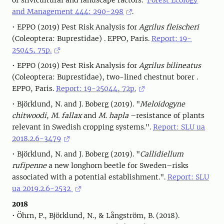
of silvicultural and landscape factors.
Forest Ecology
and Management 444: 290-298
.
• EPPO (2019) Pest Risk Analysis for
Agrilus fleischeri
(Coleoptera: Buprestidae) . EPPO, Paris.
Report: 19-
25045, 75p.
• EPPO (2019) Pest Risk Analysis for
Agrilus bilineatus
(Coleoptera: Buprestidae), two-lined chestnut borer .
EPPO, Paris.
Report: 19-25044, 72p.
• Björklund, N. and J. Boberg (2019). "
Meloidogyne
chitwoodi
,
M. fallax
and
M. hapla
–resistance of plants
relevant in Swedish cropping systems.".
Report: SLU ua
2018.2.6-3479
• Björklund, N. and J. Boberg (2019). "
Callidiellum
rufipenne
a new longhorn beetle for Sweden–risks
associated with a potential establishment.".
Report: SLU
ua 2019.2.6-2532
2018
• Öhrn, P., Björklund, N., & Långström, B. (2018).