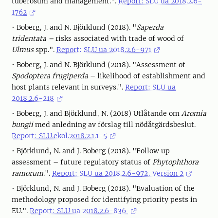
tuberosum and management.".
Report: SLU ua 2018.2.6-
1762
• Boberg, J. and N. Björklund (2018). "
Saperda
tridentata –
risks associated with trade of wood of
Ulmus
spp.".
Report: SLU ua 2018.2.6-971
• Boberg, J. and N. Björklund (2018). "Assessment of
Spodoptera frugiperda
– likelihood of establishment and
host plants relevant in surveys.".
Report: SLU ua
2018.2.6-218
• Boberg, J. and Björklund, N. (2018) Utlåtande om
Aromia
bungii
med anledning av förslag till nödåtgärdsbeslut.
Report: SLU.ekol.2018.2.1.1-5
• Björklund, N. and J. Boberg (2018). "Follow up
assessment – future regulatory status of
Phytophthora
ramorum
.".
Report: SLU ua 2018.2.6-972, Version 2
• Björklund, N. and J. Boberg (2018). "Evaluation of the
methodology proposed for identifying priority pests in
EU.".
Report: SLU ua 2018.2.6-836