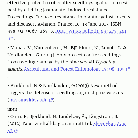
effective protection of conifer seedlings against a forest
pest by eliciting jasmonate-induced resistance.
Proceedings: Induced resistance in plants against insects
and diseases, Avignon, France, 10-13 June 2013. ISBN
978-92-9067-267-8.
IOBC-WPRS Bulletin 89: 277-281
.
• Manak, V., Nordenhem , H., Björklund, N., Lenoir, L. &
Nordlander , G. (2013). Ants protect conifer seedlings
from feeding damage by the pine weevil
Hylobius
abietis
.
Agricultural and Forest Entomology 15: 98-105
.
• Björklund, N & Nordlander , G (2013) New method
triggers the defense of seedlings against pine weevils.
(
pressmeddelande
)
2012
• Öhrn, P, Björklund, N, Lindelöw, Å., Långström, B.
(2012) Ta ut vindfällda granar i rätt tid.
SkogsEko , 4, p.
43
.