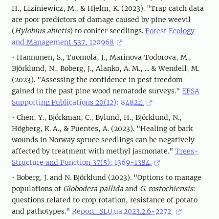
H., Liziniewicz, M., & Hjelm, K. (2023). "Trap catch data
are poor predictors of damage caused by pine weevil
(
Hylobius abietis
) to conifer seedlings.
Forest Ecology
and Management 537, 120968
• Hannunen, S., Tuomola, J., Marinova‐Todorova, M.,
Björklund, N., Boberg, J., Alanko, A. M., ... & Wendell, M.
(2023). "Assessing the confidence in pest freedom
gained in the past pine wood nematode surveys."
EFSA
Supporting Publications 20(12): 8482E.
• Chen, Y., Björkman, C., Bylund, H., Björklund, N.,
Högberg, K. A., & Puentes, A. (2023). "Healing of bark
wounds in Norway spruce seedlings can be negatively
affected by treatment with methyl jasmonate."
Trees-
Structure and Function 37(5): 1369-1384.
• Boberg, J. and N. Björklund (2023). "Options to manage
populations of
Globodera pallida
and
G. rostochiensis
:
questions related to crop rotation, resistance of potato
and pathotypes."
Report: SLU.ua.2023.2.6-2272