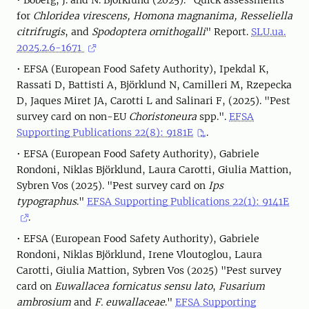
• Boberg, J. and N. Björklund (2025). "Quick assessments
for
Chloridea virescens, Homona magnanima, Resseliella
citrifrugis
, and
Spodoptera ornithogalli
" Report.
SLU.ua.
2025.2.6-1671
• EFSA (European Food Safety Authority), Ipekdal K,
Rassati D, Battisti A, Björklund N, Camilleri M, Rzepecka
D, Jaques Miret JA, Carotti L and Salinari F, (2025). "Pest
survey card on non-EU
Choristoneura
spp.".
EFSA
Supporting Publications 22(8): 9181E
.
• EFSA (European Food Safety Authority), Gabriele
Rondoni, Niklas Björklund, Laura Carotti, Giulia Mattion,
Sybren Vos (2025). "Pest survey card on
Ips
typographus
."
EFSA Supporting Publications 22(1): 9141E
.
• EFSA (European Food Safety Authority), Gabriele
Rondoni, Niklas Björklund, Irene Vloutoglou, Laura
Carotti, Giulia Mattion, Sybren Vos (2025) "Pest survey
card on
Euwallacea fornicatus sensu lato
,
Fusarium
ambrosium
and
F. euwallaceae
."
EFSA Supporting