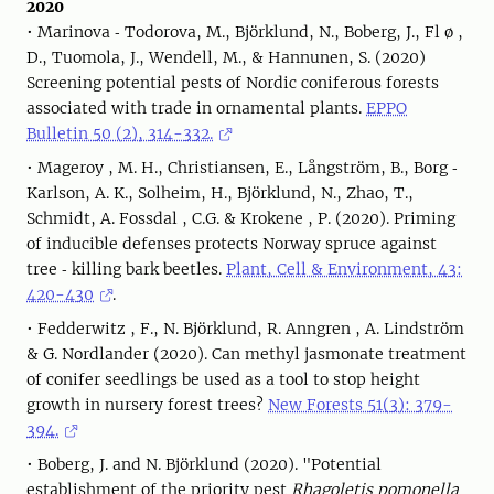
2020
• Marinova ‐ Todorova, M., Björklund, N., Boberg, J., Fl ø ,
D., Tuomola, J., Wendell, M., & Hannunen, S. (2020)
Screening potential pests of Nordic coniferous forests
associated with trade in ornamental plants.
EPPO
Bulletin 50 (2), 314-332.
• Mageroy , M. H., Christiansen, E., Långström, B., Borg ‐
Karlson, A. K., Solheim, H., Björklund, N., Zhao, T.,
Schmidt, A. Fossdal , C.G. & Krokene , P. (2020). Priming
of inducible defenses protects Norway spruce against
tree ‐ killing bark beetles.
Plant, Cell & Environment, 43:
420-430
.
• Fedderwitz , F., N. Björklund, R. Anngren , A. Lindström
& G. Nordlander (2020). Can methyl jasmonate treatment
of conifer seedlings be used as a tool to stop height
growth in nursery forest trees?
New Forests 51(3): 379-
394.
• Boberg, J. and N. Björklund (2020). "Potential
establishment of the priority pest
Rhagoletis pomonella