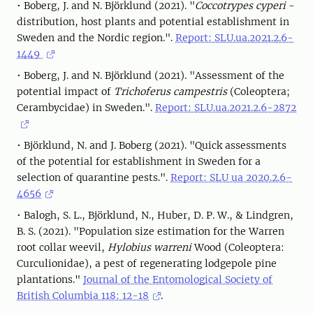
• Boberg, J. and N. Björklund (2021). "
Coccotrypes cyperi
-
distribution, host plants and potential establishment in
Sweden and the Nordic region.".
Report: SLU.ua.2021.2.6-
1449
• Boberg, J. and N. Björklund (2021). "Assessment of the
potential impact of
Trichoferus campestris
(Coleoptera;
Cerambycidae) in Sweden.".
Report: SLU.ua.2021.2.6-2872
• Björklund, N. and J. Boberg (2021). "Quick assessments
of the potential for establishment in Sweden for a
selection of quarantine pests.".
Report: SLU ua 2020.2.6-
4656
• Balogh, S. L., Björklund, N., Huber, D. P. W., & Lindgren,
B. S. (2021). "Population size estimation for the Warren
root collar weevil,
Hylobius warreni
Wood (Coleoptera:
Curculionidae), a pest of regenerating lodgepole pine
plantations."
Journal of the Entomological Society of
British Columbia 118: 12-18
.