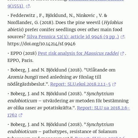
9(1553)
.
• Fedderwitz , F., Björklund, N., Ninkovic , V. &
Nordlander, G. (2018). Does the pine weevil (
Hylobius
abietis
) prefer conifer seedlings over other main food
sources?
Silva Fennica 52(3): article id 9946 (9 pp .)
.
https://doi.org/10.14214/sf.9946
• EPPO (2018)
Pest risk analysis for
Massicus raddei
.
EPPO, Paris.
• Boberg, J. and N. Björklund (2018). "Utlåtande om
Aromia bungii
med anledning av förslag till
nödåtgärdsbeslut.".
Report: SLU.ekol.2018.2.1.1-5
• Boberg, J. and N. Björklund (2018). "
Synchytrium
endobioticum
– utvärdering av metoden för bestämning
av olika raser av potatiskräfta.".
Report: SLU ua 2018.2.6-
1762
• Boberg, J. and N. Björklund (2018). "
Synchytrium
endobioticum
– pathotypes, resistance of Solanum