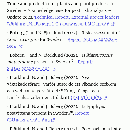
Trade and production of plants and plant products in
Sweden - A knowledge base for pest risk analysis –
Update 2022.
Technical Report, External project leaders
Björklund, N., Boberg, J. Greensway and SLU, pp 46
.
• Boberg, J. and N. Björklund (2022). "Risk assessment of
Crisicoccus pini
for Sweden.".
Report: SLU.ua.2022.2.6-
1304
• Boberg, J. and N. Björklund (2022). "Is
Matsucoccus
matsumurae
present in Sweden?".
Report:
SLU.ua.2022.2.6-1404
• Björklund, N. and J. Boberg (2022). "Nya
växtskadegörare–varför utgör de ett växande problem
och vad kan vi göra åt det?" Kungl. Skogs-och
Lantbruksakademiens tidskrift
(KSLAT) 161(7).
• Björklund, N. and J. Boberg (2022). "Is Epiphyas
postvittana present in Sweden?".
Report
SLU.ua.2022.2.6-1605
• Björklund, N. and J. Boberg (2022). "Feedback on a list of