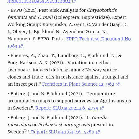
Report: SLU.ua.2021.2.6-2603
• EPPO (2021). Pest Risk Analysis for
Chrysobothris
femorata
and
C. mali
(Coleoptera: Buprestidae). Expert
Working Group: Korycinska, A. Gent, C. Van der Gaag, D.
J., Oliver, J., Björklund N., Avendaño Garcia, N.,
Hannunen, S. EPPO, Paris.
EPPO Technical Document No.
1083
.
• Puentes, A., Zhao, T., Lundborg, L., Björklund, N., &
Borg-Karlson, A. K. (2021). "Variation in methyl
jasmonate-induced defense among Norway spruce
clones and trade-offs in resistance against a fungal and
an insect pest."
Frontiers in Plant Science 12: 962
.
• Boberg, J. and N. Björklund (2021). "Temperature
accumulation maps to support surveys for Agrilus anxius
in Sweden.".
Report: SLU.ua.2021.2.6-4739
• Boberg, J. and N. Björklund (2021). "Is
Garella
musculana
or
Pochazia shantungensis
present in
Sweden?".
Report: SLU.ua.2021.2.6-4280