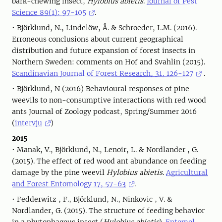
bark-chewing insect,
Hylobius abietis
.
Journal of Pest
Science 89(1): 97-105
.
• Björklund, N., Lindelöw, Å. & Schroeder, L.M. (2016).
Erroneous conclusions about current geographical
distribution and future expansion of forest insects in
Northern Sweden: comments on Hof and Svahlin (2015).
Scandinavian Journal of Forest Research, 31, 126-127
.
• Björklund, N (2016) Behavioural responses of pine
weevils to non-consumptive interactions with red wood
ants Journal of Zoology podcast, Spring/Summer 2016
(
intervju
)
2015
• Manak, V., Björklund, N., Lenoir, L. & Nordlander , G.
(2015). The effect of red wood ant abundance on feeding
damage by the pine weevil
Hylobius abietis
.
Agricultural
and Forest Entomology 17, 57-63
.
• Fedderwitz , F., Björklund, N., Ninkovic , V. &
Nordlander, G. (2015). The structure of feeding behavior