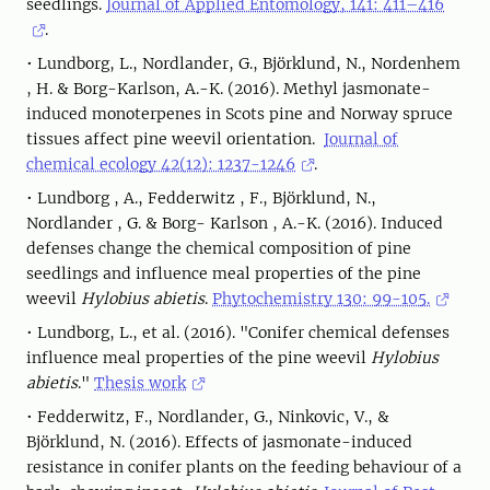
seedlings.
Journal of Applied Entomology, 141: 411–416
.
• Lundborg, L., Nordlander, G., Björklund, N., Nordenhem
, H. & Borg-Karlson, A.-K. (2016). Methyl jasmonate-
induced monoterpenes in Scots pine and Norway spruce
tissues affect pine weevil orientation.
Journal of
chemical ecology 42(12): 1237-1246
.
• Lundborg , A., Fedderwitz , F., Björklund, N.,
Nordlander , G. & Borg- Karlson , A.-K. (2016). Induced
defenses change the chemical composition of pine
seedlings and influence meal properties of the pine
weevil
Hylobius abietis
.
Phytochemistry 130: 99-105.
• Lundborg, L., et al. (2016). "Conifer chemical defenses
influence meal properties of the pine weevil
Hylobius
abietis
."
Thesis work
• Fedderwitz, F., Nordlander, G., Ninkovic, V., &
Björklund, N. (2016). Effects of jasmonate-induced
resistance in conifer plants on the feeding behaviour of a