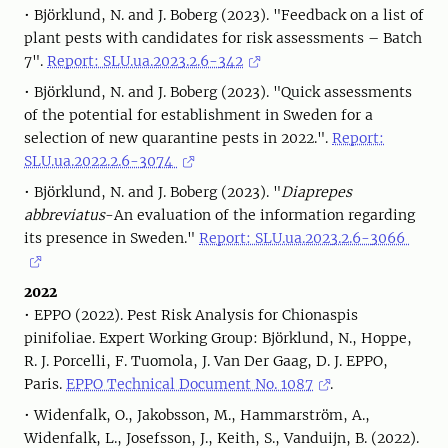
• Björklund, N. and J. Boberg (2023). "Feedback on a list of
plant pests with candidates for risk assessments – Batch
7".
Report: SLU.ua.2023.2.6-342
• Björklund, N. and J. Boberg (2023). "Quick assessments
of the potential for establishment in Sweden for a
selection of new quarantine pests in 2022.".
Report:
SLU.ua.2022.2.6-3074
• Björklund, N. and J. Boberg (2023). "
Diaprepes
abbreviatus
-An evaluation of the information regarding
its presence in Sweden."
Report: SLU.ua.2023.2.6-3066
2022
• EPPO (2022). Pest Risk Analysis for Chionaspis
pinifoliae. Expert Working Group: Björklund, N., Hoppe,
R. J. Porcelli, F. Tuomola, J. Van Der Gaag, D. J. EPPO,
Paris.
EPPO Technical Document No. 1087
.
• Widenfalk, O., Jakobsson, M., Hammarström, A.,
Widenfalk, L., Josefsson, J., Keith, S., Vanduijn, B. (2022).