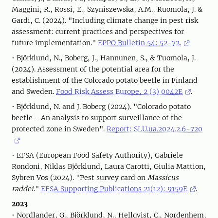
Maggini, R., Rossi, E., Szyniszewska, A.M., Ruomola, J. &
Gardi, C. (2024). "Including climate change in pest risk
assessment: current practices and perspectives for
future implementation."
EPPO Bulletin 54: 52-72.
• Björklund, N., Boberg, J., Hannunen, S., & Tuomola, J.
(2024). Assessment of the potential area for the
establishment of the Colorado potato beetle in Finland
and Sweden.
Food Risk Assess Europe, 2 (3) 0042E
.
• Björklund, N. and J. Boberg (2024). "Colorado potato
beetle - An analysis to support surveillance of the
protected zone in Sweden".
Report: SLU.ua.2024.2.6-720
• EFSA (European Food Safety Authority), Gabriele
Rondoni, Niklas Björklund, Laura Carotti, Giulia Mattion,
Sybren Vos (2024). "Pest survey card on
Massicus
raddei
."
EFSA Supporting Publications 21(12): 9159E
.
2023
• Nordlander, G., Björklund, N., Hellqvist, C., Nordenhem,