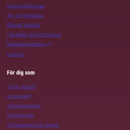
Centrumbildningar
Art- och miljödata
Officiell statistik
Fakulteter och institutioner
Medarbetarwebben
Logga in
För dig som
vill bli student
är journalist
vill bli doktorand
vill söka jobb
vill rapportera om naturen