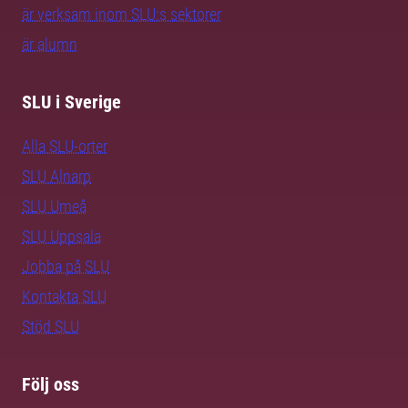
är verksam inom SLU:s sektorer
är alumn
SLU i Sverige
Alla SLU-orter
SLU Alnarp
SLU Umeå
SLU Uppsala
Jobba på SLU
Kontakta SLU
Stöd SLU
Följ oss