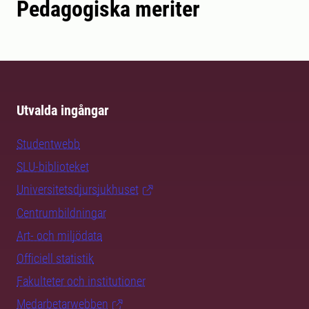
Pedagogiska meriter
Utvalda ingångar
Studentwebb
SLU-biblioteket
Universitetsdjursjukhuset
Centrumbildningar
Art- och miljödata
Officiell statistik
Fakulteter och institutioner
Medarbetarwebben