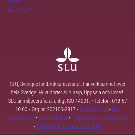
SLU Play
SLU, Sveriges lantbruksuniversitet, har verksamhet över
hela Sverige. Huvudorter är Alnarp, Uppsala och Umeå.
SLU är miljöcertifierat enligt ISO 14001. • Telefon: 018-67
10 00 • Org nr: 202100-2817 •
Kontakta SLU
•
Om
webbplatsen
•
Hantera kakor
•
Tillgänglighetsredogörelse
•
Behandling av personuppgifter