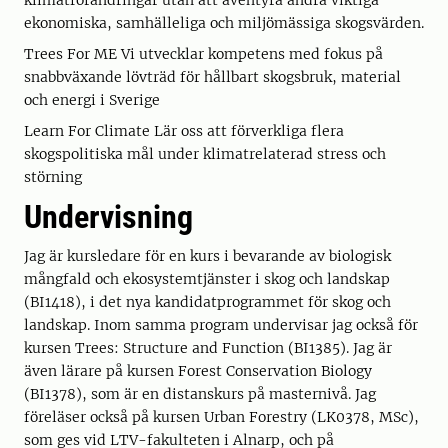
klimatförändringar utan att äventyra andra viktiga
ekonomiska, samhälleliga och miljömässiga skogsvärden.
Trees For ME Vi utvecklar kompetens med fokus på
snabbväxande lövträd för hållbart skogsbruk, material
och energi i Sverige
Learn For Climate Lär oss att förverkliga flera
skogspolitiska mål under klimatrelaterad stress och
störning
Undervisning
Jag är kursledare för en kurs i bevarande av biologisk
mångfald och ekosystemtjänster i skog och landskap
(BI1418), i det nya kandidatprogrammet för skog och
landskap. Inom samma program undervisar jag också för
kursen Trees: Structure and Function (BI1385). Jag är
även lärare på kursen Forest Conservation Biology
(BI1378), som är en distanskurs på masternivå. Jag
föreläser också på kursen Urban Forestry (LK0378, MSc),
som ges vid LTV-fakulteten i Alnarp, och på