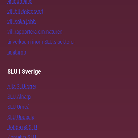
är journalist
vill bli doktorand
vill söka jobb
vill rapportera om naturen
är verksam inom SLU:s sektorer
är alumn
SLU i Sverige
Alla SLU-orter
SLU Alnarp
SLU Umeå
SLU Uppsala
Jobba på SLU
Kontakta SLU