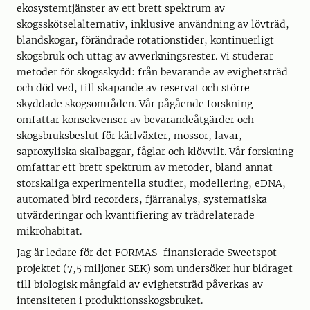
ekosystemtjänster av ett brett spektrum av
skogsskötselalternativ, inklusive användning av lövträd,
blandskogar, förändrade rotationstider, kontinuerligt
skogsbruk och uttag av avverkningsrester. Vi studerar
metoder för skogsskydd: från bevarande av evighetsträd
och död ved, till skapande av reservat och större
skyddade skogsområden. Vår pågående forskning
omfattar konsekvenser av bevarandeåtgärder och
skogsbruksbeslut för kärlväxter, mossor, lavar,
saproxyliska skalbaggar, fåglar och klövvilt. Vår forskning
omfattar ett brett spektrum av metoder, bland annat
storskaliga experimentella studier, modellering, eDNA,
automated bird recorders, fjärranalys, systematiska
utvärderingar och kvantifiering av trädrelaterade
mikrohabitat.
Jag är ledare för det FORMAS-finansierade Sweetspot-
projektet (7,5 miljoner SEK) som undersöker hur bidraget
till biologisk mångfald av evighetsträd påverkas av
intensiteten i produktionsskogsbruket.