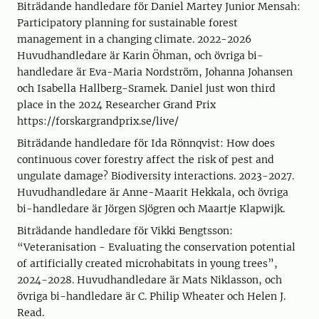
Biträdande handledare för Daniel Martey Junior Mensah:
Participatory planning for sustainable forest
management in a changing climate. 2022-2026
Huvudhandledare är Karin Öhman, och övriga bi-
handledare är Eva-Maria Nordström, Johanna Johansen
och Isabella Hallberg-Sramek. Daniel just won third
place in the 2024 Researcher Grand Prix
https://forskargrandprix.se/live/
Biträdande handledare för Ida Rönnqvist: How does
continuous cover forestry affect the risk of pest and
ungulate damage? Biodiversity interactions. 2023-2027.
Huvudhandledare är Anne-Maarit Hekkala, och övriga
bi-handledare är Jörgen Sjögren och Maartje Klapwijk.
Biträdande handledare för Vikki Bengtsson:
“Veteranisation - Evaluating the conservation potential
of artificially created microhabitats in young trees”,
2024-2028. Huvudhandledare är Mats Niklasson, och
övriga bi-handledare är C. Philip Wheater och Helen J.
Read.