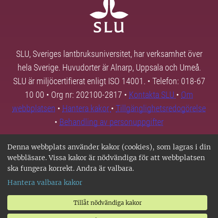
SLU, Sveriges lantbruksuniversitet, har verksamhet över
hela Sverige. Huvudorter är Alnarp, Uppsala och Umeå.
SLU är miljöcertifierat enligt ISO 14001. • Telefon: 018-67
10 00 • Org nr: 202100-2817 •
Kontakta SLU
•
Om
webbplatsen
•
Hantera kakor
•
Tillgänglighetsredogörelse
•
Behandling av personuppgifter
Denna webbplats använder kakor (cookies), som lagras i din
webbläsare. Vissa kakor är nödvändiga för att webbplatsen
ska fungera korrekt. Andra är valbara.
Hantera valbara kakor
Tillåt nödvändiga kakor