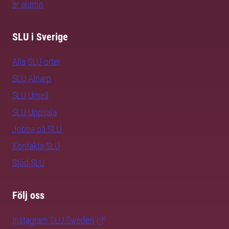
är alumn
SLU i Sverige
Alla SLU-orter
SLU Alnarp
SLU Umeå
SLU Uppsala
Jobba på SLU
Kontakta SLU
Stöd SLU
Följ oss
Instagram SLU.Sweden