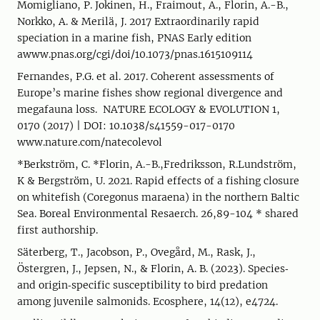
Momigliano, P. Jokinen, H., Fraimout, A., Florin, A.-B.,
Norkko, A. & Merilä, J. 2017 Extraordinarily rapid
speciation in a marine fish, PNAS Early edition
awww.pnas.org/cgi/doi/10.1073/pnas.1615109114
Fernandes, P.G. et al. 2017. Coherent assessments of
Europe’s marine fishes show regional divergence and
megafauna loss. NATURE ECOLOGY & EVOLUTION 1,
0170 (2017) | DOI: 10.1038/s41559-017-0170
www.nature.com/natecolevol
*Berkström, C. *Florin, A.-B.,Fredriksson, R.Lundström,
K & Bergström, U. 2021. Rapid effects of a fishing closure
on whitefish (Coregonus maraena) in the northern Baltic
Sea. Boreal Environmental Resaerch. 26,89-104 * shared
first authorship.
Säterberg, T., Jacobson, P., Ovegård, M., Rask, J.,
Östergren, J., Jepsen, N., & Florin, A. B. (2023). Species‐
and origin‐specific susceptibility to bird predation
among juvenile salmonids. Ecosphere, 14(12), e4724.