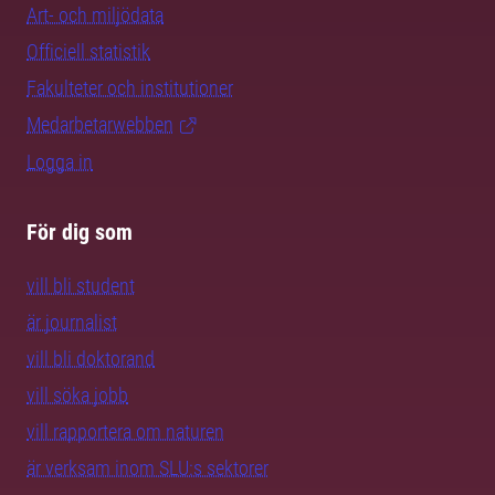
Art- och miljödata
Officiell statistik
Fakulteter och institutioner
Medarbetarwebben
Logga in
För dig som
vill bli student
är journalist
vill bli doktorand
vill söka jobb
vill rapportera om naturen
är verksam inom SLU:s sektorer