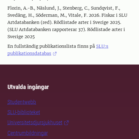
Florin, A.-B., Näslund, J., Stenberg, C., Sundqvist, F.,
Svedäng, H., Söderman, M., Vitale, F. 2026. Fiskar i SLU
Artdatabanken (red). Rödlistade arter i Sverige 2025.
(SLU Artdatabanken rapporterar 37). Rödlistade arter i
Sverige 2025
En fullständig publikationslista finns på
SLU:s
publikationsdatabas
Utvalda ingångar
Studentwebb
SLU-biblioteket
Universitetsdjursjukhuset
Centrumbildningar