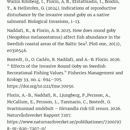
Wallin Kihlberg, I., Florin, A. B., Efstathiadis, I., Brodin,
T., & Hellström, G. (2024). Indications of reproductive
disturbance by the invasive round goby on a native
salmonid. Biological Invasions, 1-13.
Naddafi, R., & Florin, A. B. 2025. How does round goby
(Neogobius melanostomus) affect fish abundance in the
Swedish coastal areas of the Baltic Sea?. PloS one, 20(2),
e0316546.
Bostedt, G., O. Carlén, R. Naddafi, and A.-B. Florin. 2026.
“ Effects of the Invasive Round Goby on Swedish
Recreational Fishing Values.” Fisheries Management and
Ecology 33, no. 4: 694–705.
https://doi.org/10.1111/fme.70050.
Florin, A.-B., Naddafi, R., Ljungberg, P.,Persson, A.,
McCallum, E., Persson, L., Tanmario, C., Bostedt, G.
Svartmunnad smörbult – förvandla risk till resurs. 2026.
Naturvårdsverket Rapport 7207.
https://www.naturvardsverket.se/publikationer/7200/97
8-91-620-7207-0/