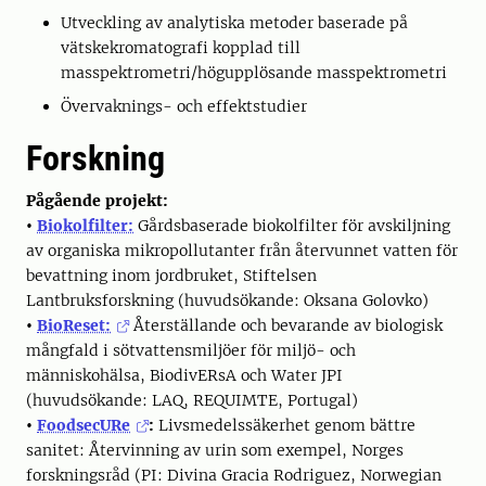
Utveckling av analytiska metoder baserade på
vätskekromatografi kopplad till
masspektrometri/högupplösande masspektrometri
Övervaknings- och effektstudier
Forskning
Pågående projekt:
•
Biokolfilter:
Gårdsbaserade biokolfilter för avskiljning
av organiska mikropollutanter från återvunnet vatten för
bevattning inom jordbruket, Stiftelsen
Lantbruksforskning (huvudsökande: Oksana Golovko)
•
BioReset:
Återställande och bevarande av biologisk
mångfald i sötvattensmiljöer för miljö- och
människohälsa, BiodivERsA och Water JPI
(huvudsökande: LAQ, REQUIMTE, Portugal)
•
FoodsecURe
:
Livsmedelssäkerhet genom bättre
sanitet: Återvinning av urin som exempel, Norges
forskningsråd (PI: Divina Gracia Rodriguez, Norwegian