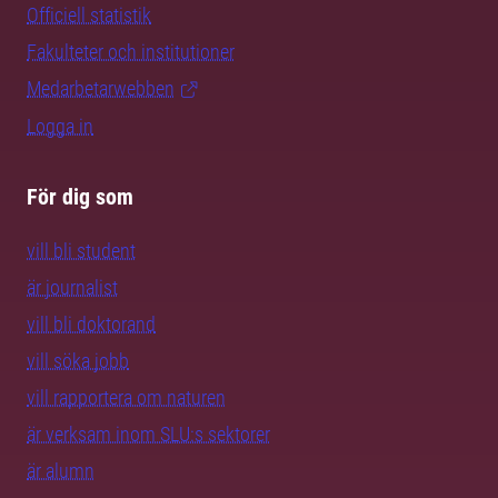
Officiell statistik
Fakulteter och institutioner
Medarbetarwebben
Logga in
För dig som
vill bli student
är journalist
vill bli doktorand
vill söka jobb
vill rapportera om naturen
är verksam inom SLU:s sektorer
är alumn