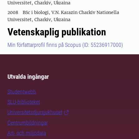
Universitet, Charkiv, Ukraina
2008 BSc i biologi, V.N. Karazin Charkiv Nationella
Universitet, Charkiv, Ukraina
Vetenskaplig publikation
Min författarprofil finns på Scopus (ID: 55236917000)
Utvalda ingångar
Studentwebb
SLU-biblioteket
Universitetsdjursjukhuset
Centrumbildningar
Art- och miljödata