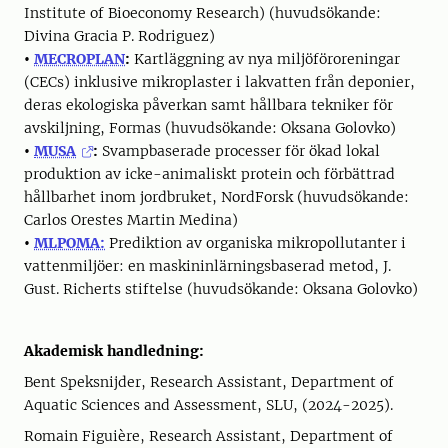
Institute of Bioeconomy Research) (huvudsökande:
Divina Gracia P. Rodriguez)
•
MECROPLAN
:
Kartläggning av nya miljöföroreningar
(CECs) inklusive mikroplaster i lakvatten från deponier,
deras ekologiska påverkan samt hållbara tekniker för
avskiljning, Formas (huvudsökande: Oksana Golovko)
•
MUSA
:
Svampbaserade processer för ökad lokal
produktion av icke-animaliskt protein och förbättrad
hållbarhet inom jordbruket, NordForsk (huvudsökande:
Carlos Orestes Martin Medina)
•
MLPOMA:
Prediktion av organiska mikropollutanter i
vattenmiljöer: en maskininlärningsbaserad metod, J.
Gust. Richerts stiftelse (huvudsökande: Oksana Golovko)
Akademisk handledning:
Bent Speksnijder, Research Assistant, Department of
Aquatic Sciences and Assessment, SLU, (2024-2025).
Romain Figuière, Research Assistant, Department of