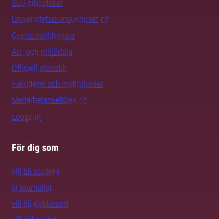
SLU-biblioteket
Universitetsdjursjukhuset
Centrumbildningar
Art- och miljödata
Officiell statistik
Fakulteter och institutioner
Medarbetarwebben
Logga in
För dig som
vill bli student
är journalist
vill bli doktorand