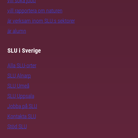
vill söka jobb
vill rapportera om naturen
är verksam inom SLU:s sektorer
är alumn
SLU i Sverige
Alla SLU-orter
SLU Alnarp
SLU Umeå
SLU Uppsala
Jobba på SLU
Kontakta SLU
Stöd SLU