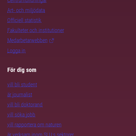
Centrumbildningar
Art- och miljödata
Officiell statistik
Fakulteter och institutioner
Medarbetarwebben
Logga in
För dig som
vill bli student
är journalist
vill bli doktorand
vill söka jobb
vill rapportera om naturen
är verksam inom SLU:s sektorer