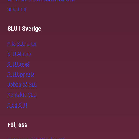
är alumn
SLU i Sverige
Alla SLU-orter
SLU Alnarp
SLU Umeå
SLU Uppsala
Jobba på SLU
Kontakta SLU
Stöd SLU
Följ oss