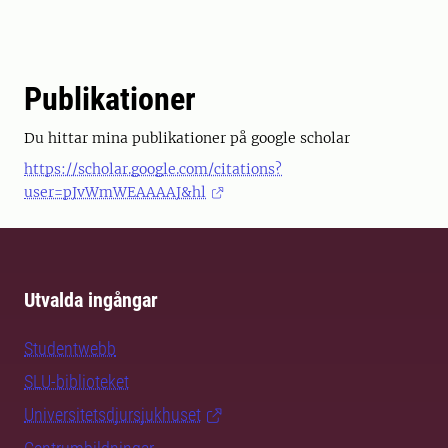
Publikationer
Du hittar mina publikationer på google scholar
https://scholar.google.com/citations?
user=pJvWmWEAAAAJ&hl
Utvalda ingångar
Studentwebb
SLU-biblioteket
Universitetsdjursjukhuset