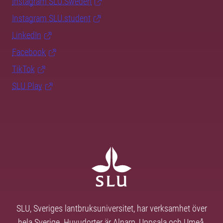
Instagram SLU.Sweden
Instagram SLU.student
LinkedIn
Facebook
TikTok
SLU Play
SLU, Sveriges lantbruksuniversitet, har verksamhet över
hela Sverige. Huvudorter är Alnarp, Uppsala och Umeå.