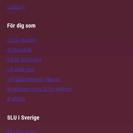
Logga in
För dig som
vill bli student
är journalist
vill bli doktorand
vill söka jobb
vill rapportera om naturen
är verksam inom SLU:s sektorer
är alumn
SLU i Sverige
Alla SLU-orter