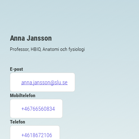
Anna Jansson
Professor, HBIO, Anatomi och fysiologi
E-post
anna.jansson@slu.se
Mobiltelefon
+46766560834
Telefon
+4618672106