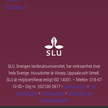
SLU Play
SLU, Sveriges lantbruksuniversitet, har verksamhet över
hela Sverige. Huvudorter är Alnarp, Uppsala och Umeå.
SLU är miljöcertifierat enligt ISO 14001. • Telefon: 018-67
10 00 • Org nr: 202100-2817 •
Kontakta SLU
•
Om
webbplatsen
•
Hantera kakor
•
Behandling av
personuppgifter