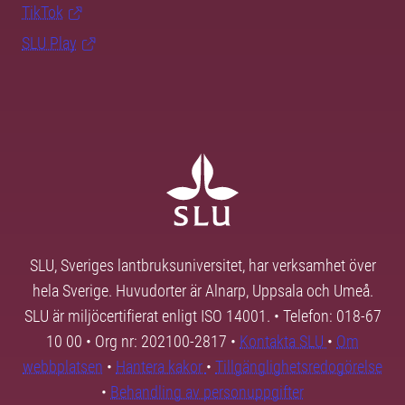
TikTok
SLU Play
SLU, Sveriges lantbruksuniversitet, har verksamhet över
hela Sverige. Huvudorter är Alnarp, Uppsala och Umeå.
SLU är miljöcertifierat enligt ISO 14001. • Telefon: 018-67
10 00 • Org nr: 202100-2817 •
Kontakta SLU
•
Om
webbplatsen
•
Hantera kakor
•
Tillgänglighetsredogörelse
•
Behandling av personuppgifter