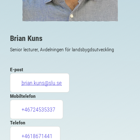
Brian Kuns
Senior lecturer, Avdelningen för landsbygdsutveckling
E-post
brian.kuns@slu.se
Mobiltelefon
+46724535337
Telefon
+4618671441