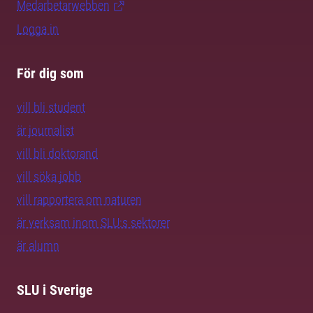
Medarbetarwebben
Logga in
För dig som
vill bli student
är journalist
vill bli doktorand
vill söka jobb
vill rapportera om naturen
är verksam inom SLU:s sektorer
är alumn
SLU i Sverige