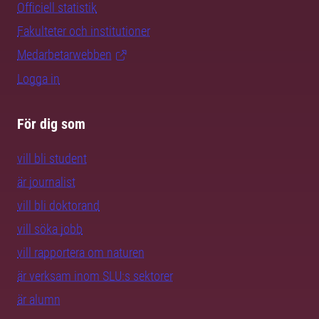
Officiell statistik
Fakulteter och institutioner
Medarbetarwebben
Logga in
För dig som
vill bli student
är journalist
vill bli doktorand
vill söka jobb
vill rapportera om naturen
är verksam inom SLU:s sektorer
är alumn