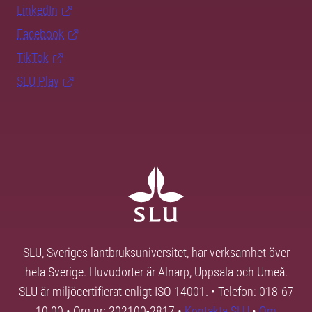
LinkedIn
Facebook
TikTok
SLU Play
SLU, Sveriges lantbruksuniversitet, har verksamhet över
hela Sverige. Huvudorter är Alnarp, Uppsala och Umeå.
SLU är miljöcertifierat enligt ISO 14001. • Telefon: 018-67
10 00 • Org nr: 202100-2817 •
Kontakta SLU
•
Om