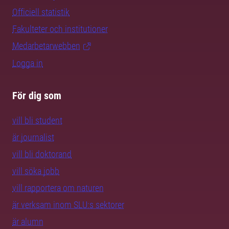
Officiell statistik
Fakulteter och institutioner
Medarbetarwebben
Logga in
För dig som
vill bli student
är journalist
vill bli doktorand
vill söka jobb
vill rapportera om naturen
är verksam inom SLU:s sektorer
är alumn