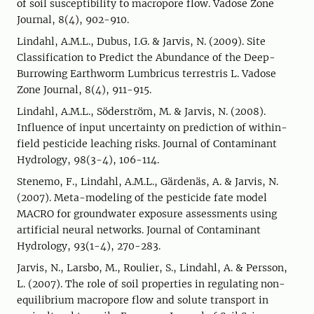
of soil susceptibility to macropore flow. Vadose Zone
Journal, 8(4), 902-910.
Lindahl, A.M.L., Dubus, I.G. & Jarvis, N. (2009). Site
Classification to Predict the Abundance of the Deep-
Burrowing Earthworm Lumbricus terrestris L. Vadose
Zone Journal, 8(4), 911-915.
Lindahl, A.M.L., Söderström, M. & Jarvis, N. (2008).
Influence of input uncertainty on prediction of within-
field pesticide leaching risks. Journal of Contaminant
Hydrology, 98(3-4), 106-114.
Stenemo, F., Lindahl, A.M.L., Gärdenäs, A. & Jarvis, N.
(2007). Meta-modeling of the pesticide fate model
MACRO for groundwater exposure assessments using
artificial neural networks. Journal of Contaminant
Hydrology, 93(1-4), 270-283.
Jarvis, N., Larsbo, M., Roulier, S., Lindahl, A. & Persson,
L. (2007). The role of soil properties in regulating non-
equilibrium macropore flow and solute transport in