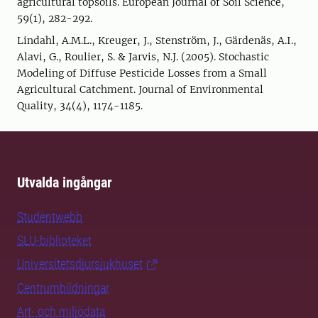
agricultural topsoils. European Journal of Soil Science,
59(1), 282-292.
Lindahl, A.M.L., Kreuger, J., Stenström, J., Gärdenäs, A.I.,
Alavi, G., Roulier, S. & Jarvis, N.J. (2005). Stochastic
Modeling of Diffuse Pesticide Losses from a Small
Agricultural Catchment. Journal of Environmental
Quality, 34(4), 1174-1185.
Utvalda ingångar
Studentwebb
SLU-biblioteket
Universitetsdjursjukhuset
Centrumbildningar
Art- och miljödata