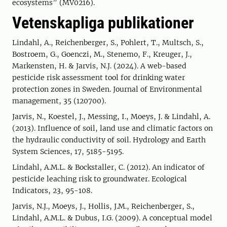
ecosystems” (MV0216).
Vetenskapliga publikationer
Lindahl, A., Reichenberger, S., Pohlert, T., Multsch, S.,
Bostroem, G., Goenczi, M., Stenemo, F., Kreuger, J.,
Markensten, H. & Jarvis, N.J. (2024). A web-based
pesticide risk assessment tool for drinking water
protection zones in Sweden. Journal of Environmental
management, 35 (120700).
Jarvis, N., Koestel, J., Messing, I., Moeys, J. & Lindahl, A.
(2013). Influence of soil, land use and climatic factors on
the hydraulic conductivity of soil. Hydrology and Earth
System Sciences, 17, 5185-5195.
Lindahl, A.M.L. & Bockstaller, C. (2012). An indicator of
pesticide leaching risk to groundwater. Ecological
Indicators, 23, 95-108.
Jarvis, N.J., Moeys, J., Hollis, J.M., Reichenberger, S.,
Lindahl, A.M.L. & Dubus, I.G. (2009). A conceptual model