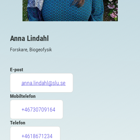
Anna Lindahl
Forskare, Biogeofysik
E-post
anna.lindahl@slu.se
Mobiltelefon
+46730709164
Telefon
+4618671234