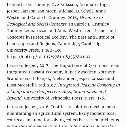
Lennartsson, Tommy, Ove Eriksson, Anamaria Iuga,
Jesper Larsson, Jon Moen, Michael D. Scholl, Anna
Westin and Carole L. Crumley, 2018,
Diversity in
Ecological and Social Contexts
, In Carole L. Crumley,
Tommy Lennartsson and Anna Westin, red., Issues and
Concepts in Historical Ecology, The past and Future of
Landscapes and Regions, Cambridge, Cambridge
University Press, s. 182-239.
https://doi.org/10.1017/9781108355780.007
Larsson, Jesper, 2017, The Importance of Commons in an
Integrated Peasant Economy in Early Modern Northern
Scandinavia. I: Panjek, Aleksander, Jesper Larsson and
Luca Mocarelli, red. 2017.
Integrated Peasant Economy in
a Comparative Perspective: Alps, Scandinavia and
Beyond
, University of Primorska Press, s. 117–136.
Larsson, Jesper, 2016. Conflict-resolution mechanisms
maintaining an agricultural system. Early modern local
courts as an arena for solving collective-action problems
within Scandinavian Civil Law.
International Journal of