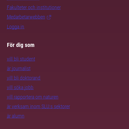
Fakulteter och institutioner
Medarbetarwebben
Logga in
För dig som
vill bli student
är journalist
vill bli doktorand
vill söka jobb
vill rapportera om naturen
är verksam inom SLU:s sektorer
är alumn