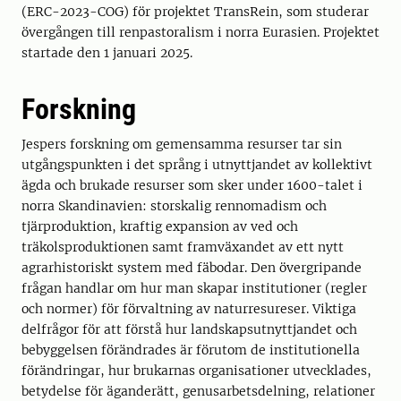
(ERC-2023-COG) för projektet TransRein, som studerar
övergången till renpastoralism i norra Eurasien. Projektet
startade den 1 januari 2025.
Forskning
Jespers forskning om gemensamma resurser tar sin
utgångspunkten i det språng i utnyttjandet av kollektivt
ägda och brukade resurser som sker under 1600-talet i
norra Skandinavien: storskalig rennomadism och
tjärproduktion, kraftig expansion av ved och
träkolsproduktionen samt framväxandet av ett nytt
agrarhistoriskt system med fäbodar. Den övergripande
frågan handlar om hur man skapar institutioner (regler
och normer) för förvaltning av naturresureser. Viktiga
delfrågor för att förstå hur landskapsutnyttjandet och
bebyggelsen förändrades är förutom de institutionella
förändringar, hur brukarnas organisationer utvecklades,
betydelse för äganderätt, genusarbetsdelning, relationer