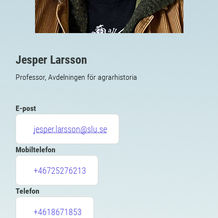
Jesper Larsson
Professor, Avdelningen för agrarhistoria
E-post
jesper.larsson@slu.se
Mobiltelefon
+46725276213
Telefon
+4618671853