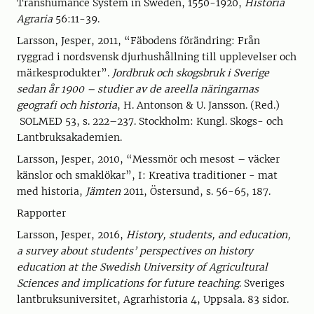
Transhumance System in Sweden, 1550-1920,
Historia
Agraria
56:11-39.
Larsson, Jesper, 2011, “Fäbodens förändring: Från
ryggrad i nordsvensk djurhushållning till upplevelser och
märkesprodukter”.
Jordbruk och skogsbruk i Sverige
sedan år 1900 – studier av de areella näringarnas
geografi och historia
, H. Antonson & U. Jansson. (Red.)
SOLMED 53, s. 222–237. Stockholm: Kungl. Skogs- och
Lantbruksakademien.
Larsson, Jesper, 2010, “Messmör och mesost – väcker
känslor och smaklökar”, I: Kreativa traditioner - mat
med historia,
Jämten
2011, Östersund, s. 56-65, 187.
Rapporter
Larsson, Jesper, 2016,
History, students, and education,
a survey about students’ perspectives on history
education at the Swedish University of Agricultural
Sciences and implications for future teaching
. Sveriges
lantbruksuniversitet, Agrarhistoria 4, Uppsala. 83 sidor.