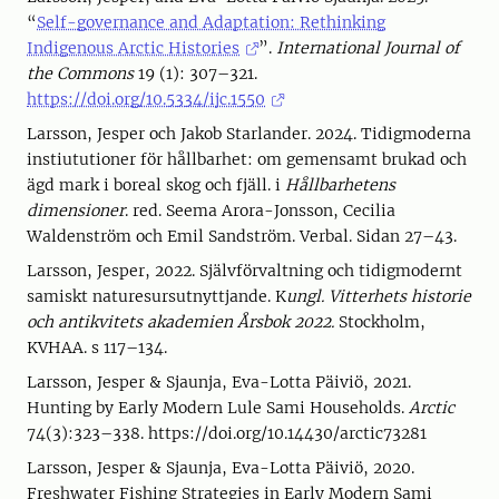
“
Self-governance and Adaptation: Rethinking
Indigenous Arctic Histories
”.
International Journal of
the Commons
19 (1): 307–321.
https://doi.org/10.5334/ijc.1550
Larsson, Jesper och Jakob Starlander. 2024. Tidigmoderna
instiututioner för hållbarhet: om gemensamt brukad och
ägd mark i boreal skog och fjäll. i
Hållbarhetens
dimensioner
. red. Seema Arora-Jonsson, Cecilia
Waldenström och Emil Sandström. Verbal. Sidan 27–43.
Larsson, Jesper, 2022. Självförvaltning och tidigmodernt
samiskt naturesursutnyttjande. K
ungl. Vitterhets historie
och antikvitets akademien Årsbok 2022.
Stockholm,
KVHAA. s 117–134.
Larsson, Jesper & Sjaunja, Eva-Lotta Päiviö, 2021.
Hunting by Early Modern Lule Sami Households.
Arctic
74(3):323–338. https://doi.org/10.14430/arctic73281
Larsson, Jesper & Sjaunja, Eva-Lotta Päiviö, 2020.
Freshwater Fishing Strategies in Early Modern Sami