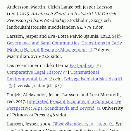
Andersson, Martin, Ulrich Lange och Jesper Larsson
(red.) 2025.
Arbete och Skörd, en festskrift till Patrick
Svensson på hans 60-årsdag
. Stockholm, Skogs och
lantbrukshistoriska meddelanden 84. 375 sidor.
Larsson, Jesper and Eva-Lotta Päiviö Sjaunja. 2022.
Self-
Governance and Sami Communities. Transitions in Early
Modern Natural Resource Management
. Palgrave
Macmillan. xvi + 248 sidor.
Läs recentioner i tidskrifterna
Pastoralism
i
Comparative Legal History
i
Transnational
Environmental Law
och i
Bebyggelsehistorisk tidskrift
(svenska, sidan 92–94)
Panjek, Aleksander, Jesper Larsson, and Luca Mocarelli,
red. 2017.
Integrated Peasant Economy in a Comparative
Perspective: Alps, Scandinavia and Beyond.
University
of Primorska Press. 446 sidor.
Larsson, Jesper. 2009.
Fäbodväsendet 1550 - 1920
. Ett
centralt element i Nordsveriges jordbrukssystem,
Acta