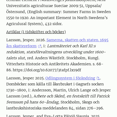
Universitatis agriculturae Sueciae 2009:51, Uppsala/
Östersund, (English summary: Summer Farms in Sweden
1550 to 1920. An important Element in North Swedens’s
Agriculural System), 432 sidor.
Artiklar (i tidskrifter och böcker)
Larsson, Jesper. 2026.
Samerna, skatten och staten. 1695
års skattereform
, i:
Lantmäteriet och Karl XI:s
reduktion, statsförvaltningens utveckling under 1600-
talets slut
, red. Anders Wästfelt. Stockholm, Kungl.
Vitterhets Historie och Antikvitets Akademien. s. 68-
86. https://doi.org/10.62077/3tafpf.lx19df
Larsson, Jesper 2025.
Odlingssystem i förändring
.
Domböcker som källa till åkerbruket i Gagnefs socken
1730–1800, i: Andersson, Martin, Ulrich Lange och Jesper
Larsson (red.), A
rbete och Skörd, en festskrift till Patrick
Svensson på hans 60-årsdag,
Stockholm, Skogs och
lantbrukshistoriska meddelanden 84, sidan 276–296.
Larsson, Jesper, and Eva-Lotta Päiviö Sjaunja. 2025.