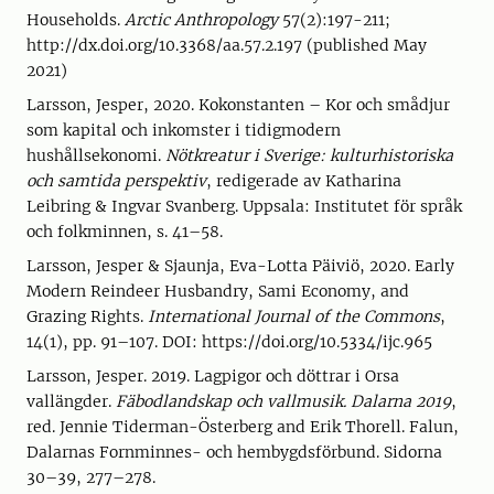
Households.
Arctic Anthropology
57(2):197-211;
http://dx.doi.org/10.3368/aa.57.2.197 (published May
2021)
Larsson, Jesper, 2020. Kokonstanten – Kor och smådjur
som kapital och inkomster i tidigmodern
hushållsekonomi.
Nötkreatur i Sverige: kulturhistoriska
och samtida perspektiv
, redigerade av Katharina
Leibring & Ingvar Svanberg. Uppsala: Institutet för språk
och folkminnen, s. 41–58.
Larsson, Jesper & Sjaunja, Eva-Lotta Päiviö, 2020. Early
Modern Reindeer Husbandry, Sami Economy, and
Grazing Rights.
International Journal of the Commons
,
14(1), pp. 91–107. DOI: https://doi.org/10.5334/ijc.965
Larsson, Jesper. 2019. Lagpigor och döttrar i Orsa
vallängder.
Fäbodlandskap och vallmusik. Dalarna 2019
,
red. Jennie Tiderman-Österberg and Erik Thorell. Falun,
Dalarnas Fornminnes- och hembygdsförbund. Sidorna
30–39, 277–278.