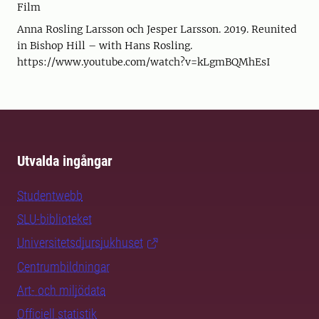
Film
Anna Rosling Larsson och Jesper Larsson. 2019. Reunited
in Bishop Hill – with Hans Rosling.
https://www.youtube.com/watch?v=kLgmBQMhEsI
Utvalda ingångar
Studentwebb
SLU-biblioteket
Universitetsdjursjukhuset
Centrumbildningar
Art- och miljödata
Officiell statistik