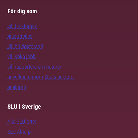
För dig som
vill bli student
är journalist
vill bli doktorand
vill söka jobb
vill rapportera om naturen
är verksam inom SLU:s sektorer
är alumn
SLU i Sverige
Alla SLU-orter
SLU Alnarp