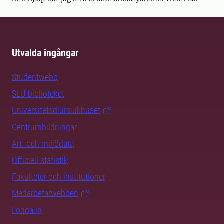
Utvalda ingångar
Studentwebb
SLU-biblioteket
Universitetsdjursjukhuset
Centrumbildningar
Art- och miljödata
Officiell statistik
Fakulteter och institutioner
Medarbetarwebben
Logga in