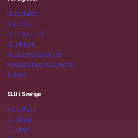
vill bli student
är journalist
vill bli doktorand
vill söka jobb
vill rapportera om naturen
är verksam inom SLU:s sektorer
är alumn
SLU i Sverige
Alla SLU-orter
SLU Alnarp
SLU Umeå