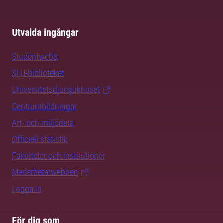
Utvalda ingångar
Studentwebb
SLU-biblioteket
Universitetsdjursjukhuset
Centrumbildningar
Art- och miljödata
Officiell statistik
Fakulteter och institutioner
Medarbetarwebben
Logga in
För dig som