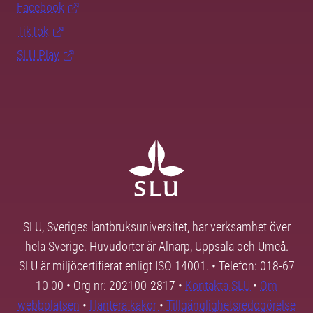
Facebook
TikTok
SLU Play
SLU, Sveriges lantbruksuniversitet, har verksamhet över
hela Sverige. Huvudorter är Alnarp, Uppsala och Umeå.
SLU är miljöcertifierat enligt ISO 14001. • Telefon: 018-67
10 00 • Org nr: 202100-2817 •
Kontakta SLU
•
Om
webbplatsen
•
Hantera kakor
•
Tillgänglighetsredogörelse