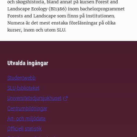
och skogshistoria, bland annat på kursen Forest and
Landscape Ecology (BI1386) inom bachelorprogrammet
Forests and Landscape som finns på institutionen.
Numera är det mest enstaka föreläsningar på olika
kurser, inom och utom SLU.
Utvalda ingångar
Studentwebb
SLU-biblioteket
Universitetsdjursjukhuset
Centrumbildningar
Art- och miljödata
Officiell statistik