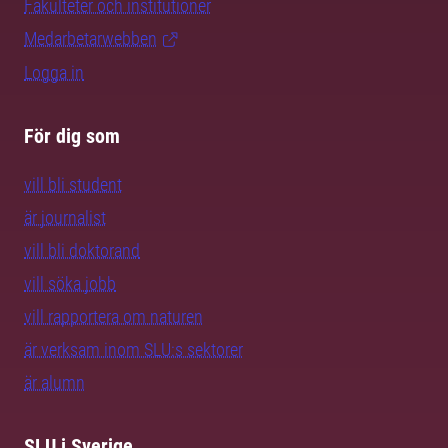
Fakulteter och institutioner
Medarbetarwebben
Logga in
För dig som
vill bli student
är journalist
vill bli doktorand
vill söka jobb
vill rapportera om naturen
är verksam inom SLU:s sektorer
är alumn
SLU i Sverige