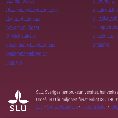
SLU-biblioteket
är journalist
Universitetsdjursjukhuset
vill bli dokto
vill söka jobb
Centrumbildningar
vill rapporte
Art- och miljödata
är verksam i
Officiell statistik
är alumn
Fakulteter och institutioner
Medarbetarwebben
Logga in
SLU, Sveriges lantbruksuniversitet, har verk
Umeå. SLU är miljöcertifierat enligt ISO 140
SLU
•
Om webbplatsen
•
Hantera kakor
•
Til