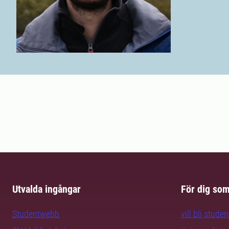
Utvalda ingångar
För dig so
Studentwebb
vill bli studen