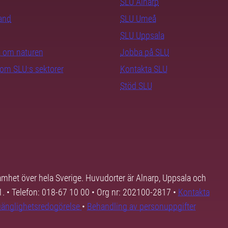
SLU Alnarp
rand
SLU Umeå
SLU Uppsala
ra om naturen
Jobba på SLU
nom SLU:s sektorer
Kontakta SLU
Stöd SLU
samhet över hela Sverige. Huvudorter är Alnarp, Uppsala och
01. • Telefon: 018-67 10 00 • Org nr: 202100-2817 •
Kontakta
lgänglighetsredogörelse
•
Behandling av personuppgifter