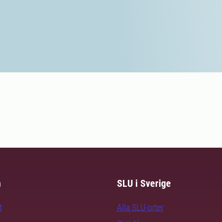
m
SLU i Sverige
t
Alla SLU-orter