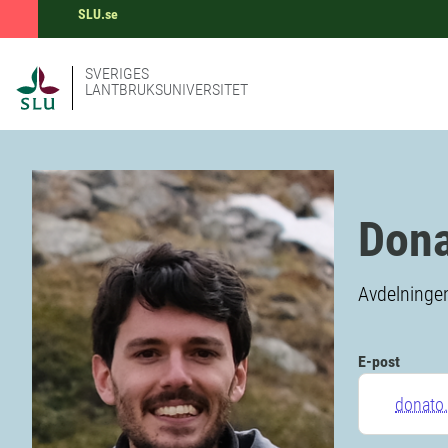
SLU.se
SVERIGES
LANTBRUKSUNIVERSITET
Dona
Avdelningen
E-post
donato