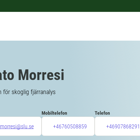
to Morresi
 för skoglig fjärranalys
Mobiltelefon
Telefon
.morresi@slu.se
+46760508859
+46907868291