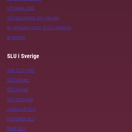
vill söka jobb
vill rapportera om naturen
är verksam inom SLU:s sektorer
är alumn
SLU i Sverige
Alla SLU-orter
SLU Alnarp
SLU Umeå
SLU Uppsala
Jobba på SLU
Kontakta SLU
Stöd SLU