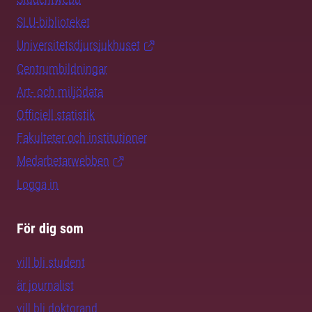
SLU-biblioteket
Universitetsdjursjukhuset
Centrumbildningar
Art- och miljödata
Officiell statistik
Fakulteter och institutioner
Medarbetarwebben
Logga in
För dig som
vill bli student
är journalist
vill bli doktorand