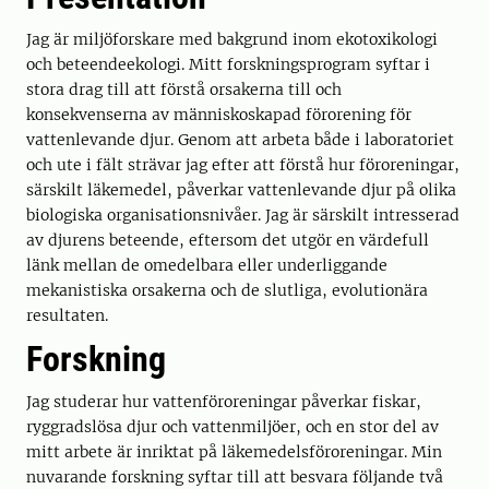
Jag är miljöforskare med bakgrund inom ekotoxikologi
och beteendeekologi. Mitt forskningsprogram syftar i
stora drag till att förstå orsakerna till och
konsekvenserna av människoskapad förorening för
vattenlevande djur. Genom att arbeta både i laboratoriet
och ute i fält strävar jag efter att förstå hur föroreningar,
särskilt läkemedel, påverkar vattenlevande djur på olika
biologiska organisationsnivåer. Jag är särskilt intresserad
av djurens beteende, eftersom det utgör en värdefull
länk mellan de omedelbara eller underliggande
mekanistiska orsakerna och de slutliga, evolutionära
resultaten.
Forskning
Jag studerar hur vattenföroreningar påverkar fiskar,
ryggradslösa djur och vattenmiljöer, och en stor del av
mitt arbete är inriktat på läkemedelsföroreningar. Min
nuvarande forskning syftar till att besvara följande två