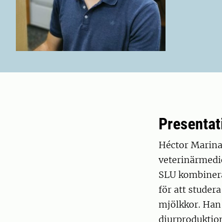
Presentat
Héctor Marina
veterinärmedic
SLU kombinera
för att studer
mjölkkor. Han 
djurproduktion