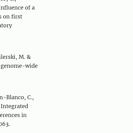
 Influence of a
 on first
atory
ilerski, M. &
 by genome-wide
an-Blanco, C.,
. Integrated
erences in
063.