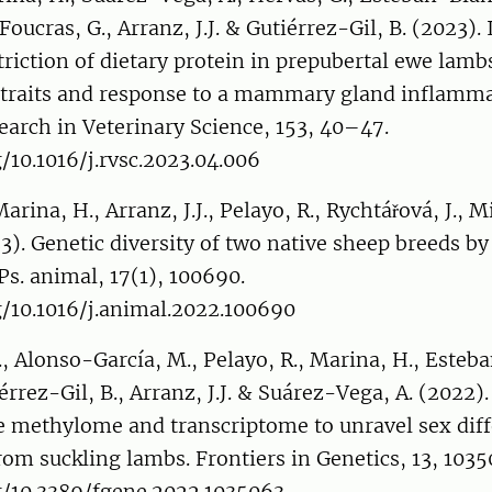
Foucras, G., Arranz, J.J. & Gutiérrez-Gil, B. (2023).
riction of dietary protein in prepubertal ewe lambs
k traits and response to a mammary gland inflamm
earch in Veterinary Science, 153, 40–47.
g/10.1016/j.rvsc.2023.04.006
rina, H., Arranz, J.J., Pelayo, R., Rychtářová, J., M
23). Genetic diversity of two native sheep breeds
Ps. animal, 17(1), 100690.
g/10.1016/j.animal.2022.100690
., Alonso-García, M., Pelayo, R., Marina, H., Esteb
érrez-Gil, B., Arranz, J.J. & Suárez-Vega, A. (2022)
e methylome and transcriptome to unravel sex diff
from suckling lambs. Frontiers in Genetics, 13, 1035
rg/10.3389/fgene.2022.1035063