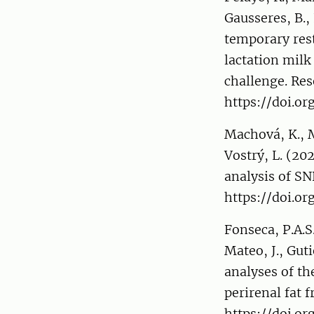
Gausseres, B., 
temporary rest
lactation mil
challenge. Res
https://doi.or
Machová, K., Ma
Vostrý, L. (20
analysis of SN
https://doi.or
Fonseca, P.A.S
Mateo, J., Guti
analyses of th
perirenal fat 
https://doi.o