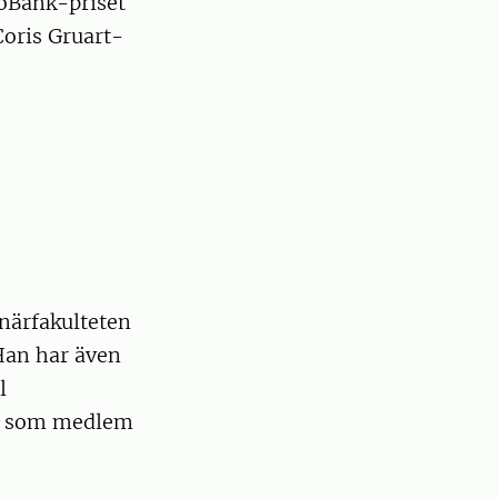
roBank-priset
Coris Gruart-
inärfakulteten
Han har även
l
ch som medlem