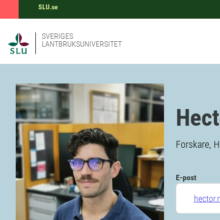
SLU.se
SVERIGES
LANTBRUKSUNIVERSITET
Hect
Forskare, H
E-post
hector.