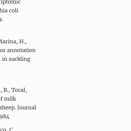
riptomic
ia coli
9.
Marina, H.,
for annotation
 in suckling
, B., Toral,
of milk
 sheep. Journal
3984
co, C.,