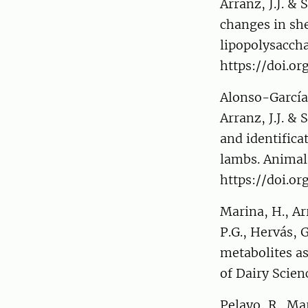
Arranz, J.J. &
changes in sh
lipopolysaccha
https://doi.o
Alonso-García,
Arranz, J.J. &
and identifica
lambs. Animal
https://doi.o
Marina, H., Arr
P.G., Hervás, 
metabolites as
of Dairy Scien
Pelayo, R., Ma