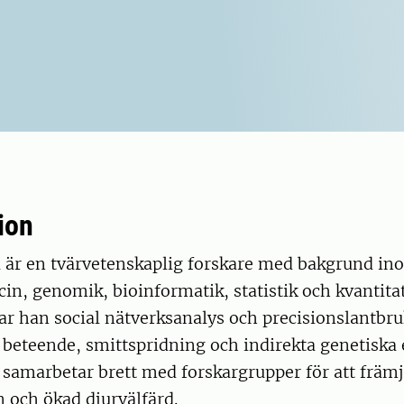
ion
 är en tvärvetenskaplig forskare med bakgrund in
in, genomik, bioinformatik, statistik och kvantitat
r han social nätverksanalys och precisionslantbru
a beteende, smittspridning och indirekta genetiska 
samarbetar brett med forskargrupper för att främj
 och ökad djurvälfärd.