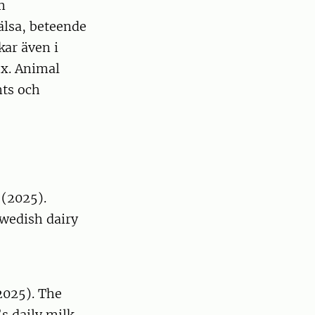
m
älsa, beteende
kar även i
x. Animal
nts och
 (2025).
Swedish dairy
(2025). The
s daily milk