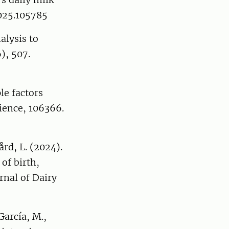
2025.105785
alysis to
), 507.
le factors
ience, 106366.
ård, L. (2024).
of birth,
urnal of Dairy
García, M.,