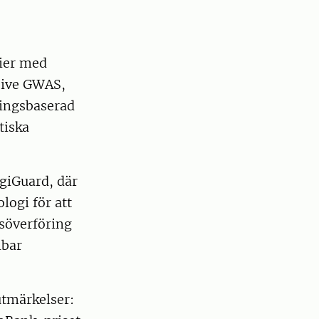
gier med
usive GWAS,
ningsbaserad
tiska
giGuard, där
logi för att
msöverföring
lbar
tmärkelser: