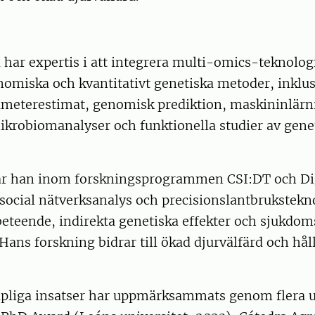
 har expertis i att integrera multi-omics-teknolo
enomiska och kvantitativt genetiska metoder, inkl
ameterestimat, genomisk prediktion, maskininlär
ikrobiomanalyser och funktionella studier av gene
ar han inom forskningsprogrammen CSI:DT och Di
ocial nätverksanalys och precisionslantbrukstekno
 beteende, indirekta genetiska effekter och sjukdo
Hans forskning bidrar till ökad djurvälfärd och hål
pliga insatser har uppmärksammats genom flera u