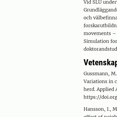
Vid SLU under
Grundläggande
och välbefinn
forskarutbild
movements – f
Simulation fo
doktorandstud
Vetenskap
Gussmann, M., 
Variations in 
herd. Applied
https://doi.or
Hansson, I., M
effect of neig