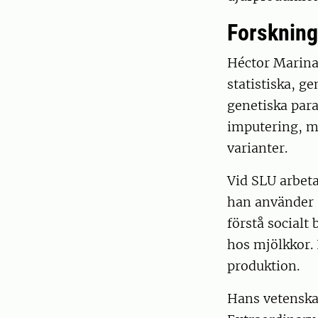
Forskning
Héctor Marina
statistiska, g
genetiska par
imputering, m
varianter.
Vid SLU arbet
han använder s
förstå socialt
hos mjölkkor. 
produktion.
Hans vetenska