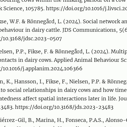
ck Science, 105785. https://doi.org/10.1016/j.livsci.
kse, W.F. & Rönnegård, L. (2024). Social network an
 behaviour in dairy cattle. JDS Communications, 5(6
g/10.3168/jdsc.2023-0507
elsen, P.P., Fikse, F. & Rönnegård, L. (2024). Multip
ontacts in dairy cows. Applied Animal Behaviour Sc
g/10.1016/j.applanim.2024.106366
, K., Hansson, I., Fikse, F., Nielsen, P.P. & Rönneg
to social relationships in dairy cows and how time 
atedness affect spatial interactions later in life. Jo
23483. https://doi.org/10.3168/jds.2023-23483
tiérrez-Gil, B., Marina, H., Fonseca, P.A.S., Alonso-