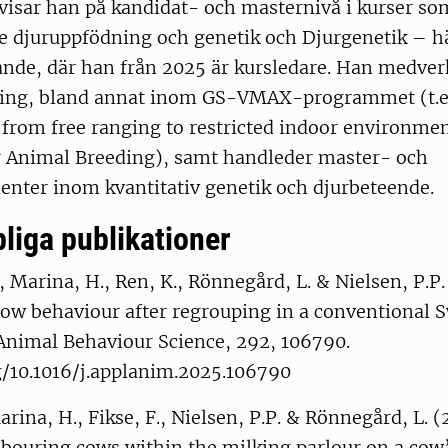
visar han på kandidat- och masternivå i kurser so
 djuruppfödning och genetik och Djurgenetik – h
ande, där han från 2025 är kursledare. Han medver
ning, bland annat inom GS-VMAX-programmet (t.e
rom free ranging to restricted indoor environme
r Animal Breeding), samt handleder master- och
enter inom kvantitativ genetik och djurbeteende.
liga publikationer
Marina, H., Ren, K., Rönnegård, L. & Nielsen, P.P.
cow behaviour after regrouping in a conventional 
 Animal Behaviour Science, 292, 106790.
g/10.1016/j.applanim.2025.106790
arina, H., Fikse, F., Nielsen, P.P. & Rönnegård, L. 
hbouring cows within the milking parlour on a cow’