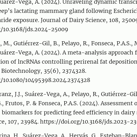
 Suárez-Vega, A. (2024). Unraveling dynamic transc
eep’s lactating mammary gland following Escherich
ride exposure. Journal of Dairy Science, 108, 2500
rg/10.3168/jds.2024-25009
 M., Gutiérrez-Gil, B., Pelayo, R., Fonseca, P.A.S., 
 Suárez-Vega, A. (2024). A meta-analysis approach 
tion of lncRNAs controlling perirenal fat deposition
 Biotechnology, 35(6), 2374328.
rg/10.1080/10495398.2024.2374328
anz, J.J., Suárez-Vega, A., Pelayo, R., Gutiérrez-Gil
G., Frutos, P. & Fonseca, P.A.S. (2024). Assessment 
 biomarkers for predicting feed efficiency in dairy
ce, 107, 23984. https://doi.org/10.3168/jds.2023-2
rina, H., Suárez-Vega, A., Hervás, G., Esteban-Blan