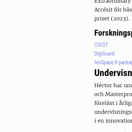
Extraordinary
Accésit för b
priset (2023).
Forsknings
CSI:DT
DigiGuard
AniSpace R packa
Undervisn
Héctor har und
och Masterpro
föreläst i årli
undervisnings
i en innovatio