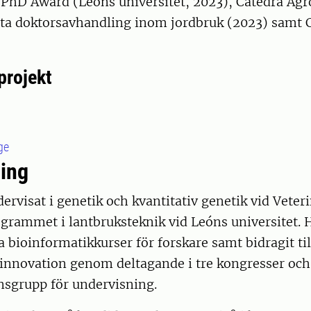
 PhD Award (Leóns universitet, 2023), Cátedra Ag
ästa doktorsavhandling inom jordbruk (2023) samt 
projekt
ge
ing
ervisat i genetik och kvantitativ genetik vid Veter
grammet i lantbruksteknik vid Leóns universitet. 
ga bioinformatikkurser för forskare samt bidragit til
innovation genom deltagande i tre kongresser o
nsgrupp för undervisning.