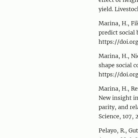
yield. Livesto
Marina, H., Fi
predict social
https://doi.or
Marina, H., Ni
shape social c
https://doi.or
Marina, H., Ren
New insight in
parity, and rel
Science, 107, 
Pelayo, R., Gu