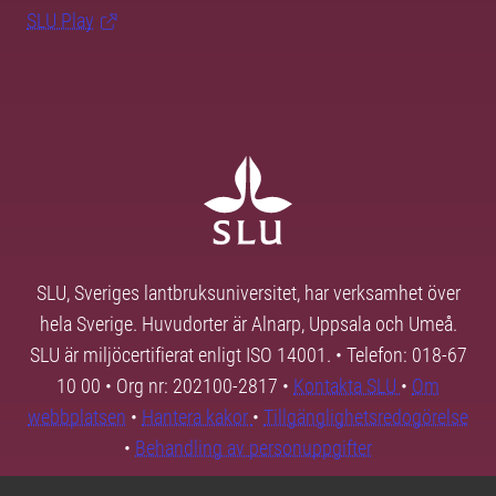
SLU Play
SLU, Sveriges lantbruksuniversitet, har verksamhet över
hela Sverige. Huvudorter är Alnarp, Uppsala och Umeå.
SLU är miljöcertifierat enligt ISO 14001. • Telefon: 018-67
10 00 • Org nr: 202100-2817 •
Kontakta SLU
•
Om
webbplatsen
•
Hantera kakor
•
Tillgänglighetsredogörelse
•
Behandling av personuppgifter