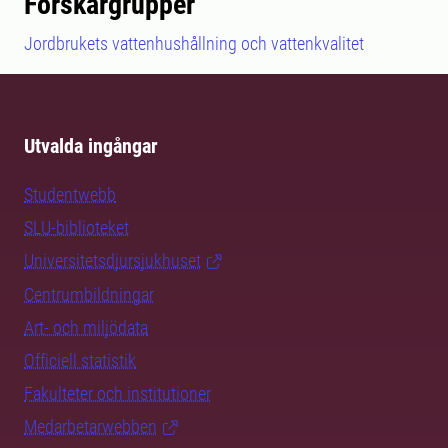
Forskargrupper
Jordbrukets vattenhushållning och vattenkvalitet
Utvalda ingångar
Studentwebb
SLU-biblioteket
Universitetsdjursjukhuset
Centrumbildningar
Art- och miljödata
Officiell statistik
Fakulteter och institutioner
Medarbetarwebben