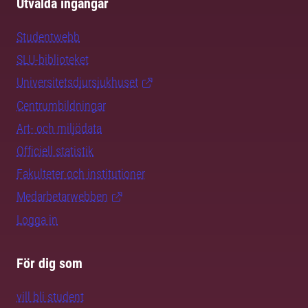
Utvalda ingångar
Studentwebb
SLU-biblioteket
Universitetsdjursjukhuset
Centrumbildningar
Art- och miljödata
Officiell statistik
Fakulteter och institutioner
Medarbetarwebben
Logga in
För dig som
vill bli student