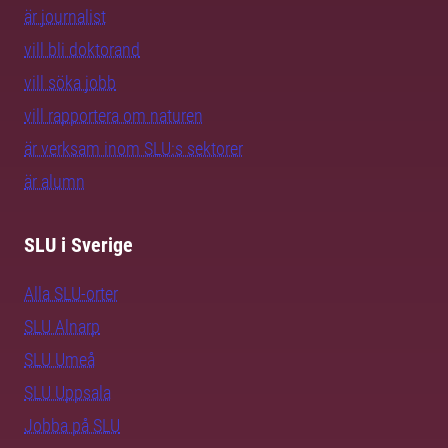
är journalist
vill bli doktorand
vill söka jobb
vill rapportera om naturen
är verksam inom SLU:s sektorer
är alumn
SLU i Sverige
Alla SLU-orter
SLU Alnarp
SLU Umeå
SLU Uppsala
Jobba på SLU