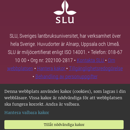
SLU, Sveriges lantbruksuniversitet, har verksamhet över
hela Sverige. Huvudorter är Alnarp, Uppsala och Umeå.
SLU är miljöcertifierat enligt ISO 14001. • Telefon: 018-67
10 00 • Org nr: 202100-2817 •
Kontakta SLU
•
Om
webbplatsen
•
Hantera kakor
•
Tillgänglighetsredogörelse
•
Behandling av personuppgifter
Denna webbplats använder kakor (cookies), som lagras i din
webbläsare. Vissa kakor är nödvändiga för att webbplatsen
ska fungera korrekt. Andra är valbara.
Hantera valbara kakor
Tillåt nödvändiga kakor