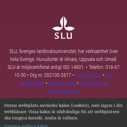
SLU, Sveriges lantbruksuniversitet, har verksamhet över
hela Sverige. Huvudorter är Alnarp, Uppsala och Umeå.
SLU är miljöcertifierat enligt ISO 14001. • Telefon: 018-67
10 00 • Org nr: 202100-2817 •
Kontakta SLU
•
Om
webbplatsen
•
Hantera kakor
•
Behandling av
personuppgifter
Denna webbplats använder kakor (cookies), som lagras i din
webbläsare. Vissa kakor är nödvändiga för att webbplatsen
ska fungera korrekt. Andra är valbara.
Hantera valbara kakor