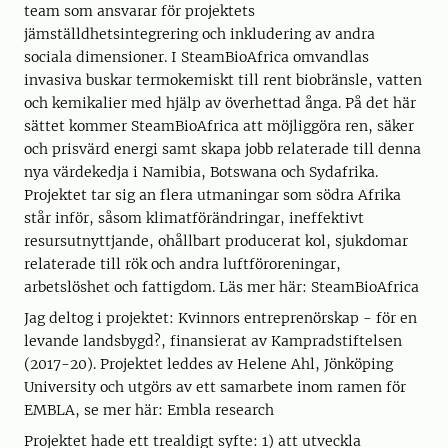
team som ansvarar för projektets
jämställdhetsintegrering och inkludering av andra
sociala dimensioner. I SteamBioAfrica omvandlas
invasiva buskar termokemiskt till rent biobränsle, vatten
och kemikalier med hjälp av överhettad ånga. På det här
sättet kommer SteamBioAfrica att möjliggöra ren, säker
och prisvärd energi samt skapa jobb relaterade till denna
nya värdekedja i Namibia, Botswana och Sydafrika.
Projektet tar sig an flera utmaningar som södra Afrika
står inför, såsom klimatförändringar, ineffektivt
resursutnyttjande, ohållbart producerat kol, sjukdomar
relaterade till rök och andra luftföroreningar,
arbetslöshet och fattigdom. Läs mer här: SteamBioAfrica
Jag deltog i projektet: Kvinnors entreprenörskap - för en
levande landsbygd?, finansierat av Kampradstiftelsen
(2017-20). Projektet leddes av Helene Ahl, Jönköping
University och utgörs av ett samarbete inom ramen för
EMBLA, se mer här: Embla research
Projektet hade ett trealdigt syfte: 1) att utveckla