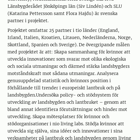
Länsbygderådet Jönköpings län (Siv Lindén) och SLU
(Katarina Pettersson samt Flora Hajdu) är svenska
partner i projektet.
Projektet omfattar 25 partner i tio länder (England,
Irland, Italien, Kroatien, Litauen, Nederländerna, Norge,
Skottland, Spanien och Sverige). De övergripande målen
med projektet är att: Skapa sammanhang för kvinnor att
utveckla innovationer som svarar mot olika ekologiska
och sociala utmaningar och därmed stärka landsbygders
motståndskraft mot sådana utmaningar. Analysera
genusuppdelad statistik och kvinnors position i
förhållande till trender i europeiskt lantbruk och på
landsbygden.Undersöka policy- och stödsystem för
utveckling av landsbygden och lantbruket – genom att
bland annat identifiera förutsättningar och hinder mot
utveckling. Skapa mötesplatser för kvinnor och
stödorganisationer i nio living labs. Stödja kvinnor att
utveckla sig själva, sina idéer och innovationer i sina
verksamheter på lantbruk och landsbygden genom living