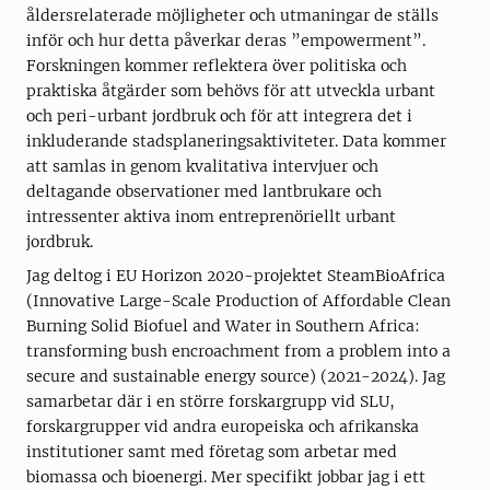
åldersrelaterade möjligheter och utmaningar de ställs
inför och hur detta påverkar deras ”empowerment”.
Forskningen kommer reflektera över politiska och
praktiska åtgärder som behövs för att utveckla urbant
och peri-urbant jordbruk och för att integrera det i
inkluderande stadsplaneringsaktiviteter. Data kommer
att samlas in genom kvalitativa intervjuer och
deltagande observationer med lantbrukare och
intressenter aktiva inom entreprenöriellt urbant
jordbruk.
Jag deltog i EU Horizon 2020-projektet SteamBioAfrica
(Innovative Large-Scale Production of Affordable Clean
Burning Solid Biofuel and Water in Southern Africa:
transforming bush encroachment from a problem into a
secure and sustainable energy source) (2021-2024). Jag
samarbetar där i en större forskargrupp vid SLU,
forskargrupper vid andra europeiska och afrikanska
institutioner samt med företag som arbetar med
biomassa och bioenergi. Mer specifikt jobbar jag i ett