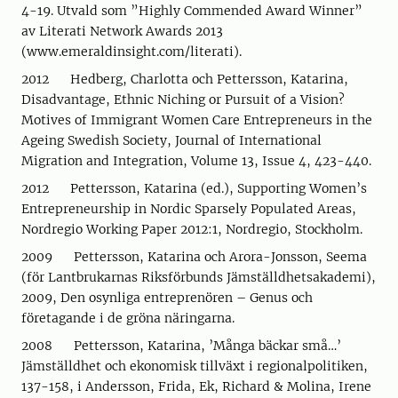
4-19. Utvald som ”Highly Commended Award Winner”
av Literati Network Awards 2013
(www.emeraldinsight.com/literati).
2012 Hedberg, Charlotta och Pettersson, Katarina,
Disadvantage, Ethnic Niching or Pursuit of a Vision?
Motives of Immigrant Women Care Entrepreneurs in the
Ageing Swedish Society, Journal of International
Migration and Integration, Volume 13, Issue 4, 423-440.
2012 Pettersson, Katarina (ed.), Supporting Women’s
Entrepreneurship in Nordic Sparsely Populated Areas,
Nordregio Working Paper 2012:1, Nordregio, Stockholm.
2009 Pettersson, Katarina och Arora-Jonsson, Seema
(för Lantbrukarnas Riksförbunds Jämställdhetsakademi),
2009, Den osynliga entreprenören – Genus och
företagande i de gröna näringarna.
2008 Pettersson, Katarina, ’Många bäckar små…’
Jämställdhet och ekonomisk tillväxt i regionalpolitiken,
137-158, i Andersson, Frida, Ek, Richard & Molina, Irene