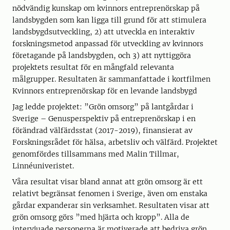
nödvändig kunskap om kvinnors entreprenörskap på
landsbygden som kan ligga till grund för att stimulera
landsbygdsutveckling, 2) att utveckla en interaktiv
forskningsmetod anpassad för utveckling av kvinnors
företagande på landsbygden, och 3) att nyttiggöra
projektets resultat för en mångfald relevanta
målgrupper. Resultaten är sammanfattade i kortfilmen
Kvinnors entreprenörskap för en levande landsbygd
Jag ledde projektet: ”Grön omsorg” på lantgårdar i
Sverige – Genusperspektiv på entreprenörskap i en
förändrad välfärdsstat (2017-2019), finansierat av
Forskningsrådet för hälsa, arbetsliv och välfärd. Projektet
genomfördes tillsammans med Malin Tillmar,
Linnéuniveristet.
Våra resultat visar bland annat att grön omsorg är ett
relativt begränsat fenomen i Sverige, även om enstaka
gårdar expanderar sin verksamhet. Resultaten visar att
grön omsorg görs ”med hjärta och kropp”. Alla de
intervjuade personerna är motiverade att bedriva grön