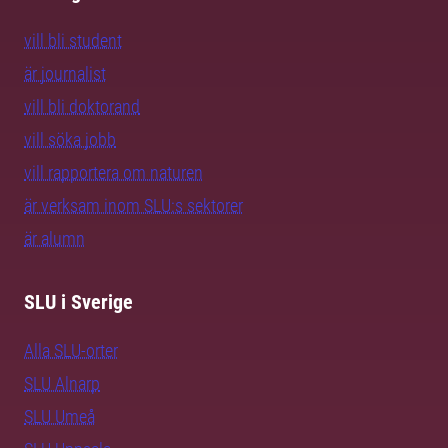
vill bli student
är journalist
vill bli doktorand
vill söka jobb
vill rapportera om naturen
är verksam inom SLU:s sektorer
är alumn
SLU i Sverige
Alla SLU-orter
SLU Alnarp
SLU Umeå