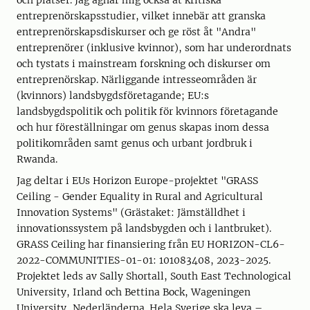
och platser. Jag ägnar mig också åt kritiska
entreprenörskapsstudier, vilket innebär att granska
entreprenörskapsdiskurser och ge röst åt "Andra"
entreprenörer (inklusive kvinnor), som har underordnats
och tystats i mainstream forskning och diskurser om
entreprenörskap. Närliggande intresseområden är
(kvinnors) landsbygdsföretagande; EU:s
landsbygdspolitik och politik för kvinnors företagande
och hur föreställningar om genus skapas inom dessa
politikområden samt genus och urbant jordbruk i
Rwanda.
Jag deltar i EUs Horizon Europe-projektet "GRASS
Ceiling - Gender Equality in Rural and Agricultural
Innovation Systems" (Grästaket: Jämställdhet i
innovationssystem på landsbygden och i lantbruket).
GRASS Ceiling har finansiering från EU HORIZON-CL6-
2022-COMMUNITIES-01-01: 101083408, 2023-2025.
Projektet leds av Sally Shortall, South East Technological
University, Irland och Bettina Bock, Wageningen
University, Nederländerna. Hela Sverige ska leva –