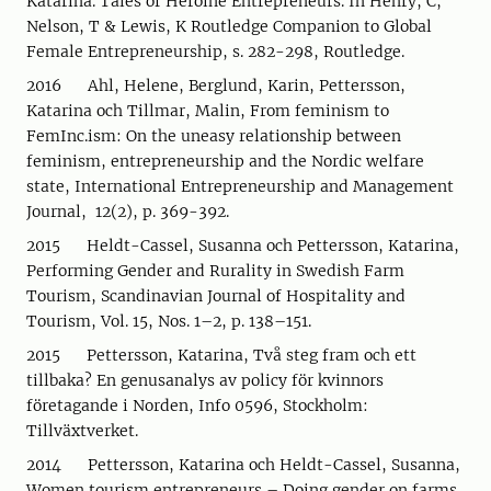
Katarina. Tales of Heroine Entrepreneurs. In Henry, C,
Nelson, T & Lewis, K Routledge Companion to Global
Female Entrepreneurship, s. 282-298, Routledge.
2016 Ahl, Helene, Berglund, Karin, Pettersson,
Katarina och Tillmar, Malin, From feminism to
FemInc.ism: On the uneasy relationship between
feminism, entrepreneurship and the Nordic welfare
state, International Entrepreneurship and Management
Journal, 12(2), p. 369-392.
2015 Heldt-Cassel, Susanna och Pettersson, Katarina,
Performing Gender and Rurality in Swedish Farm
Tourism, Scandinavian Journal of Hospitality and
Tourism, Vol. 15, Nos. 1–2, p. 138–151.
2015 Pettersson, Katarina, Två steg fram och ett
tillbaka? En genusanalys av policy för kvinnors
företagande i Norden, Info 0596, Stockholm:
Tillväxtverket.
2014 Pettersson, Katarina och Heldt-Cassel, Susanna,
Women tourism entrepreneurs – Doing gender on farms