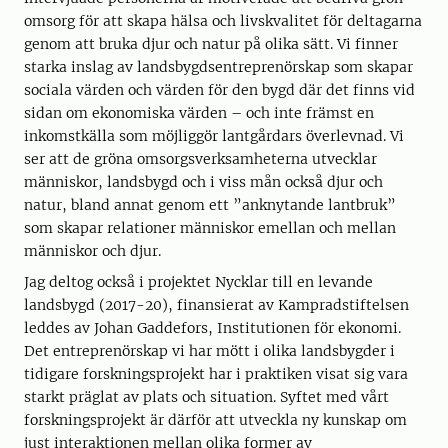
omsorg för att skapa hälsa och livskvalitet för deltagarna
genom att bruka djur och natur på olika sätt. Vi finner
starka inslag av landsbygdsentreprenörskap som skapar
sociala värden och värden för den bygd där det finns vid
sidan om ekonomiska värden – och inte främst en
inkomstkälla som möjliggör lantgårdars överlevnad. Vi
ser att de gröna omsorgsverksamheterna utvecklar
människor, landsbygd och i viss mån också djur och
natur, bland annat genom ett ”anknytande lantbruk”
som skapar relationer människor emellan och mellan
människor och djur.
Jag deltog också i projektet Nycklar till en levande
landsbygd (2017-20), finansierat av Kampradstiftelsen
leddes av Johan Gaddefors, Institutionen för ekonomi.
Det entreprenörskap vi har mött i olika landsbygder i
tidigare forskningsprojekt har i praktiken visat sig vara
starkt präglat av plats och situation. Syftet med vårt
forskningsprojekt är därför att utveckla ny kunskap om
just interaktionen mellan olika former av