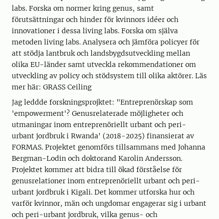
labs. Forska om normer kring genus, samt
förutsättningar och hinder för kvinnors idéer och
innovationer i dessa living labs. Forska om själva
metoden living labs. Analysera och jämföra policyer för
att stödja lantbruk och landsbygdsutveckling mellan
olika EU-länder samt utveckla rekommendationer om
utveckling av policy och stödsystem till olika aktörer. Läs
mer här: GRASS Ceiling
Jag leddde forskningsprojktet: "Entreprenörskap som
'empowerment'? Genusrelaterade möjligheter och
utmaningar inom entreprenöriellt urbant och peri-
urbant jordbruk i Rwanda' (2018-2025) finansierat av
FORMAS. Projektet genomförs tillsammans med Johanna
Bergman-Lodin och doktorand Karolin Andersson.
Projektet kommer att bidra till ökad förståelse för
genusrelationer inom entreprenöriellt urbant och peri-
urbant jordbruk i Kigali. Det kommer utforska hur och
varför kvinnor, män och ungdomar engagerar sig i urbant
och peri-urbant jordbruk, vilka genus- och