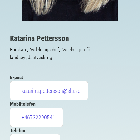
Katarina Pettersson
Forskare, Avdelningschef, Avdelningen för
landsbygdsutveckling
E-post
katarina.pettersson@slu.se
Mobiltelefon
+46732290541
Telefon