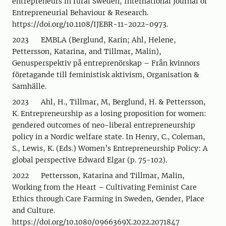
entrepreneurs in rural Sweden, International Journal of
Entrepreneurial Behaviour & Research.
https://doi.org/10.1108/IJEBR-11-2022-0973.
2023 EMBLA (Berglund, Karin; Ahl, Helene,
Pettersson, Katarina, and Tillmar, Malin),
Genusperspektiv på entreprenörskap – Från kvinnors
företagande till feministisk aktivism, Organisation &
Samhälle.
2023 Ahl, H., Tillmar, M, Berglund, H. & Pettersson,
K. Entrepreneurship as a losing proposition for women:
gendered outcomes of neo-liberal entrepreneurship
policy in a Nordic welfare state. In Henry, C., Coleman,
S., Lewis, K. (Eds.) Women’s Entrepreneurship Policy: A
global perspective Edward Elgar (p. 75-102).
2022 Pettersson, Katarina and Tillmar, Malin,
Working from the Heart – Cultivating Feminist Care
Ethics through Care Farming in Sweden, Gender, Place
and Culture.
https://doi.org/10.1080/0966369X.2022.2071847