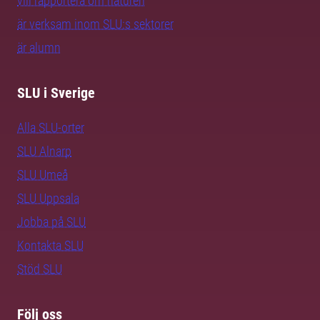
vill rapportera om naturen
är verksam inom SLU:s sektorer
är alumn
SLU i Sverige
Alla SLU-orter
SLU Alnarp
SLU Umeå
SLU Uppsala
Jobba på SLU
Kontakta SLU
Stöd SLU
Följ oss