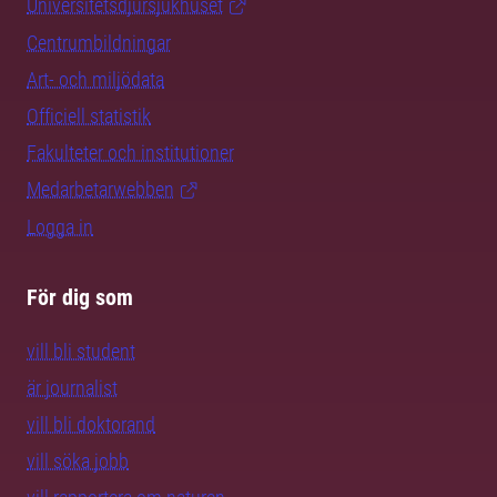
Universitetsdjursjukhuset
Centrumbildningar
Art- och miljödata
Officiell statistik
Fakulteter och institutioner
Medarbetarwebben
Logga in
För dig som
vill bli student
är journalist
vill bli doktorand
vill söka jobb