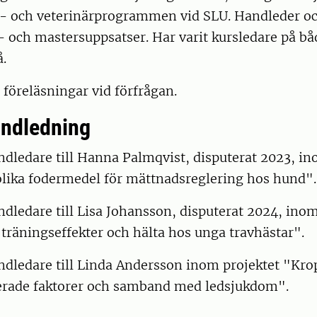
r- och veterinärprogrammen vid SLU. Handleder o
- och mastersuppsatser. Har varit kursledare på b
å.
 föreläsningar vid förfrågan.
ndledning
dledare till Hanna Palmqvist, disputerat 2023, in
olika fodermedel för mättnadsreglering hos hund"
dledare till Lisa Johansson, disputerat 2024, inom
träningseffekter och hälta hos unga travhästar".
ndledare till Linda Andersson inom projektet "Kro
erade faktorer och samband med ledsjukdom".