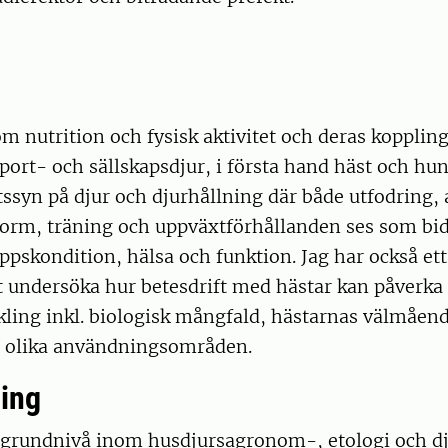
om nutrition och fysisk aktivitet och deras koppling 
port- och sällskapsdjur, i första hand häst och hun
tssyn på djur och djurhållning där både utfodring, a
form, träning och uppväxtförhållanden ses som bid
ppskondition, hälsa och funktion. Jag har också ett 
tt undersöka hur betesdrift med hästar kan påverka
kling inkl. biologisk mångfald, hästarnas välmåen
 olika användningsområden.
ing
 grundnivå inom husdjursagronom-, etologi och d