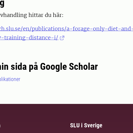
ng
avhandling hittar du här:
rch.slu.se/en/publications/a-forage-only-diet-an
y-training-distance-i/
min sida på Google Scholar
likationer
m
SLU i Sverige