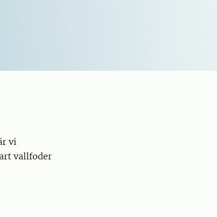
r vi
rt vallfoder