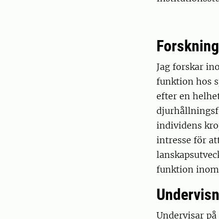
Forskning
Jag forskar in
funktion hos s
efter en helhe
djurhållnings
individens kro
intresse för a
lanskapsutvec
funktion inom
Undervisn
Undervisar på