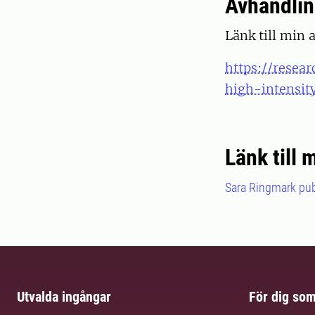
Avhandli
Länk till min 
https://resea
high-intensit
Länk till 
Sara Ringmark pub
Utvalda ingångar
För dig so