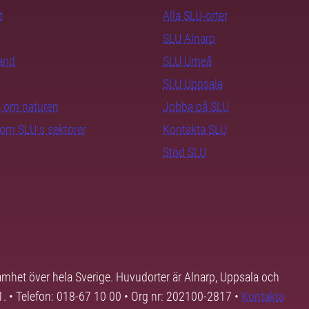
t
Alla SLU-orter
SLU Alnarp
rand
SLU Umeå
SLU Uppsala
ra om naturen
Jobba på SLU
nom SLU:s sektorer
Kontakta SLU
Stöd SLU
samhet över hela Sverige. Huvudorter är Alnarp, Uppsala och
01. • Telefon: 018-67 10 00 • Org nr: 202100-2817 •
Kontakta