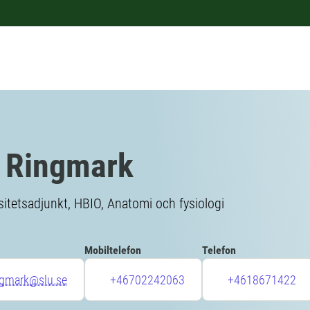
 Ringmark
sitetsadjunkt, HBIO, Anatomi och fysiologi
Mobiltelefon
Telefon
ngmark@slu.se
+46702242063
+4618671422