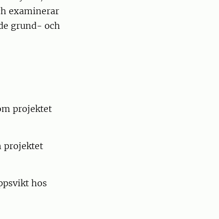
ch examinerar
åde grund- och
om projektet
.
 projektet
ppsvikt hos