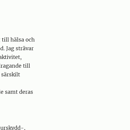
till hälsa och
d. Jag strävar
ktivitet,
ragande till
särskilt
de samt deras
jurskydd-,