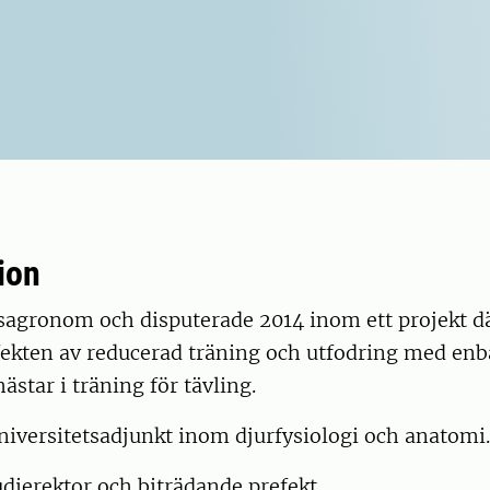
ion
sagronom och disputerade 2014 inom ett projekt dä
ekten av reducerad träning och utfodring med enba
hästar i träning för tävling.
iversitetsadjunkt inom djurfysiologi och anatomi.
udierektor och biträdande prefekt.