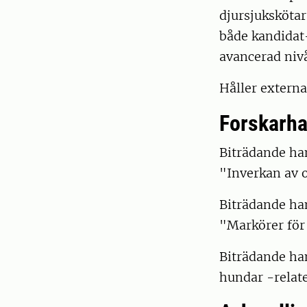
djursjuksköta
både kandidat
avancerad niv
Håller externa
Forskarha
Biträdande han
"Inverkan av 
Biträdande han
"Markörer för 
Biträdande ha
hundar -relat