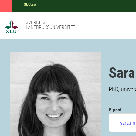
SLU.se
SVERIGES
LANTBRUKSUNIVERSITET
Sara
PhD, univer
E-post
sara.ri