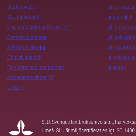
Studentwebb
vill bli studen
SLU-biblioteket
är journalist
Universitetsdjursjukhuset
vill bli dokto
vill söka jobb
Centrumbildningar
vill rapporte
Art- och miljödata
är verksam i
Officiell statistik
är alumn
Fakulteter och institutioner
Medarbetarwebben
Logga in
SLU, Sveriges lantbruksuniversitet, har verk
Umeå. SLU är miljöcertifierat enligt ISO 140