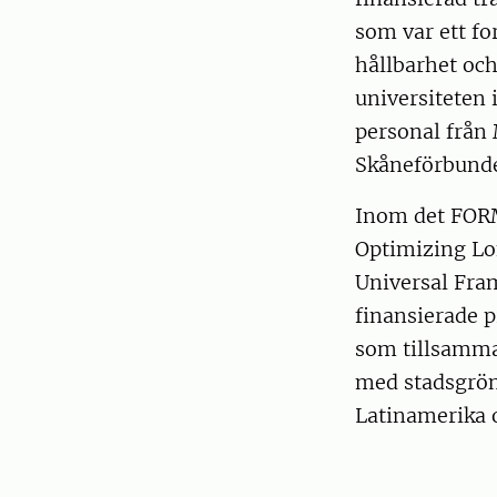
som var ett 
hållbarhet och
universiteten 
personal från
Skåneförbund
Inom det FORM
Optimizing Lo
Universal Fra
finansierade 
som tillsamma
med stadsgröns
Latinamerika 