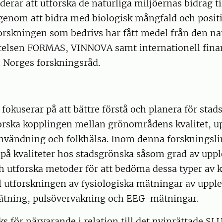
erar att utforska de naturliga miljöernas bidrag ti
 genom att bidra med biologisk mångfald och posit
orskningen som bedrivs har fått medel från den na
ftelsen FORMAS, VINNOVA samt internationell fina
Norges forskningsråd.
fokuserar på att bättre förstå och planera för stad
orska kopplingen mellan grönområdens kvalitet, u
nvändning och folkhälsa. Inom denna forskningslin
at på kvaliteter hos stadsgrönska såsom grad av upp
h utforska metoder för att bedöma dessa typer av kv
ll utforskningen av fysiologiska mätningar av uppl
tning, pulsövervakning och EEG-mätningar.
s för närvarande i relation till det nyinrättade 