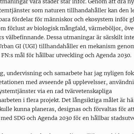
maningar våra städer står inför. Genom att dra ny
emtjänster som naturen tillhandahåller kan den l
bara fördelar för människor och ekosystem inför g
m förlust av biologisk mångfald, värmeböljor, öv
 välbefinnande. Dessa utmaningar är särskilt inte
 Urban GI (UGI) tillhandahåller en mekanism genom
 FN:s mål för hållbar utveckling och Agenda 2030.
g, undervisning och samarbete har jag nyligen fok
egetationen med avseende på upplevelsser, användn
ystemtjänster via en rad tvärvetenskapliga
rbeten i flera projekt. Det långsiktiga målet är här
kulle kunna planeras, designas och förvaltas för at
e med SDG och Agenda 2030 för en hållbar stadsutv