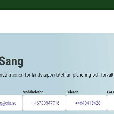
 Sang
Institutionen för landskapsarkitektur, planering och förval
Mobiltelefon
Telefon
Fors
ng@slu.se
+46730847716
+4640415428