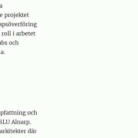
a
e projektet
apsöverföring
oll i arbetet
abs och
a.
ppfattning och
SLU Alnarp.
arkitekter där