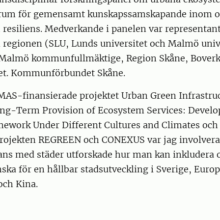
forum för gemensamt kunskapssamskapande inom 
 resiliens. Medverkande i panelen var representant
i regionen (SLU, Lunds universitet och Malmö univ
 Malmö kommunfullmäktige, Region Skåne, Boverk
et. Kommunförbundet Skåne.
AS-finansierade projektet Urban Green Infrastruc
ng-Term Provision of Ecosystem Services: Develo
mework Under Different Cultures and Climates oc
projekten REGREEN och CONEXUS var jag involverad
ns med städer utforskade hur man kan inkludera 
ka för en hållbar stadsutveckling i Sverige, Europ
och Kina.