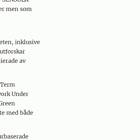
nser men som
eten, inklusive
utforskar
sierade av
g-Term
work Under
 Green
ete med både
urbaserade