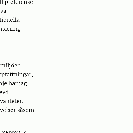
ll preferenser
iva
tionella
nsiering
smiljöer
ppfattningar,
je har jag
levd
aliteter.
evelser såsom
SLU SENSOLA