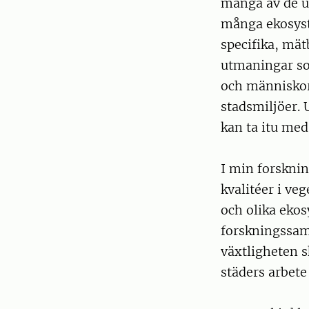
många av de ut
många ekosyst
specifika, mät
utmaningar so
och människors
stadsmiljöer.
kan ta itu med
I min forsknin
kvalitéer i v
och olika ekos
forskningssama
växtligheten s
städers arbet