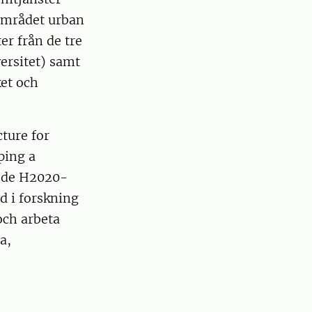
området urban
er från de tre
ersitet) samt
et och
ture for
ping a
h de H2020-
 i forskning
och arbeta
a,