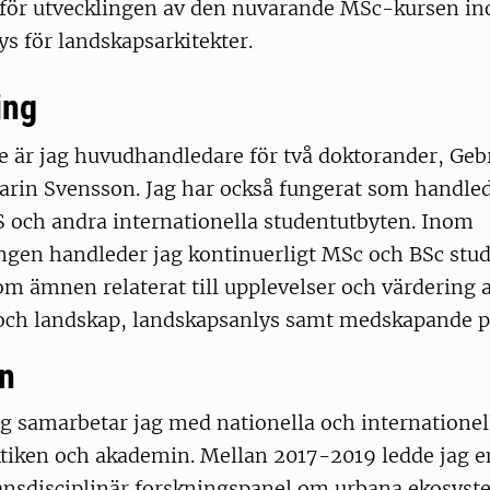
 för utvecklingen av den nuvarande MSc-kursen in
s för landskapsarkitekter.
ing
e är jag huvudhandledare för två doktorander, Geb
rin Svensson. Jag har också fungerat som handle
ch andra internationella studentutbyten. Inom
ngen handleder jag kontinuerligt MSc och BSc stu
om ämnen relaterat till upplevelser och värdering 
och landskap, landskapsanlys samt medskapande p
n
g samarbetar jag med nationella och internationel
ktiken och akademin. Mellan 2017-2019 ledde jag
ransdisciplinär forskningspanel om urbana ekosyst