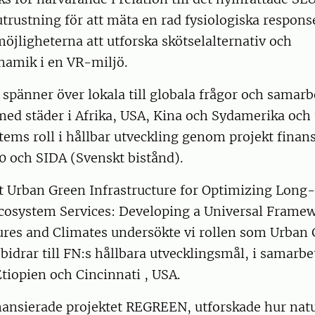
utrustning för att mäta en rad fysiologiska respo
 möjligheterna att utforska skötselalternativ och
namik i en VR-miljö.
spänner över lokala till globala frågor och samarb
d städer i Afrika, USA, Kina och Sydamerika och 
ems roll i hållbar utveckling genom projekt finan
 och SIDA (Svenskt bistånd).
t Urban Green Infrastructure for Optimizing Lon
Ecosystem Services: Developing a Universal Frame
tures and Climates undersökte vi rollen som Urban
 bidrar till FN:s hållbara utvecklingsmål, i samarb
tiopien och Cincinnati , USA.
ansierade projektet REGREEN, utforskade hur nat