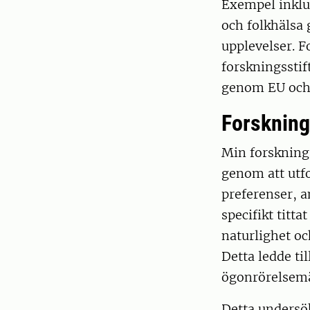
Exempel inklud
och folkhälsa
upplevelser. F
forskningssti
genom EU och 
Forskning
Min forskning 
genom att utf
preferenser, a
specifikt titt
naturlighet oc
Detta ledde ti
ögonrörelsemä
Detta undersök