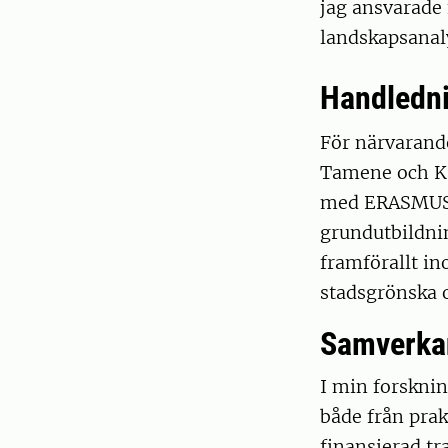
jag ansvarade
landskapsanaly
Handledn
För närvarand
Tamene och Ka
med ERASMUS o
grundutbildni
framförallt in
stadsgrönska 
Samverka
I min forsknin
både från pra
finansierad t