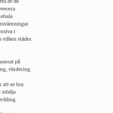
tta av de
everera
lobala
ersvämningar
nsiva i
 vilken städer
userat på
ing, värdering
 att se hur
t stödja
eckling.