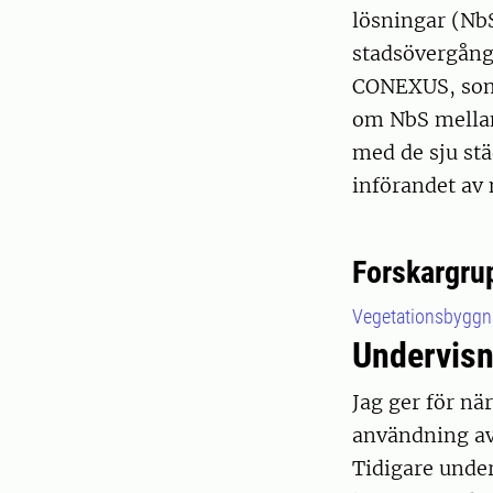
lösningar (Nb
stadsövergång
CONEXUS, som 
om NbS mellan
med de sju stä
införandet av
Forskargru
Vegetationsbyggn
Undervisn
Jag ger för nä
användning av
Tidigare under