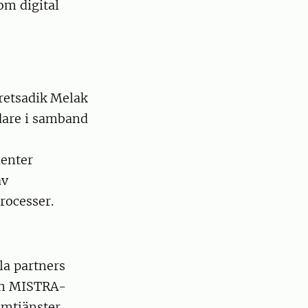
om digital
retsadik Melak
dare i samband
denter
av
rocesser.
la partners
 en MISTRA-
emtjänster