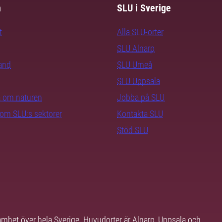
m
SLU i Sverige
t
Alla SLU-orter
SLU Alnarp
rand
SLU Umeå
SLU Uppsala
ra om naturen
Jobba på SLU
nom SLU:s sektorer
Kontakta SLU
Stöd SLU
samhet över hela Sverige. Huvudorter är Alnarp, Uppsala och