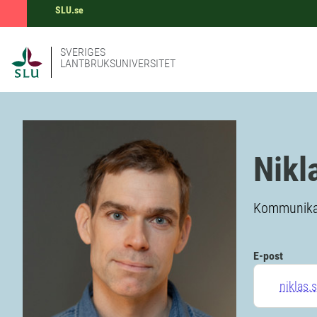
SLU.se
SVERIGES
LANTBRUKSUNIVERSITET
Nikl
Kommunikat
E-post
niklas.