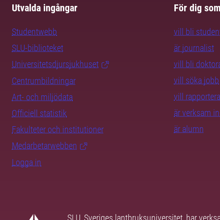
Utvalda ingångar
För dig so
Studentwebb
vill bli studen
SLU-biblioteket
är journalist
Universitetsdjursjukhuset
vill bli dokto
vill söka jobb
Centrumbildningar
vill rapporte
Art- och miljödata
är verksam i
Officiell statistik
är alumn
Fakulteter och institutioner
Medarbetarwebben
Logga in
SLU, Sveriges lantbruksuniversitet, har verk