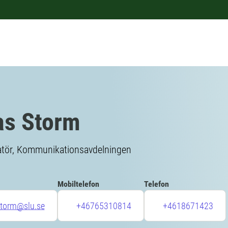
as Storm
ör, Kommunikationsavdelningen
Mobiltelefon
Telefon
storm@slu.se
+46765310814
+4618671423