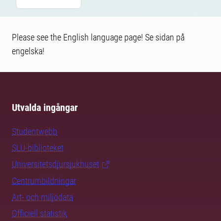
Please see the English language page! Se sidan på
engelska!
Utvalda ingångar
Studentwebb
SLU-biblioteket
Universitetsdjursjukhuset
Centrumbildningar
Art- och miljödata
Officiell statistik