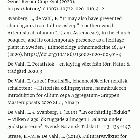
Genet Resour Crop Evol (2020).
https://doi.org/10.1007/s10722-020-01014-2
Svanberg, I., de Vahl, E. “It may also have prevented
churchgoers from falling asleep”: southernwood,
Artemisia abrotanum L. (fam. Asteraceae), in the church
bouquet, and its contemporary presence as a heritage
plant in Sweden. J Ethnobiology Ethnomedicine 16, 49
(2020). https://doi.org/10.1186/s13002-020-00401-4
De Vahl, E. Potatislök - en klyftig växt från förr. Natur &
trädgård 2020:3
De Vahl, E. (2020) Potatislök, johanneslök eller nordisk
schalotten? –Historiska odlingssystem, namnbruk och
introduktion för Allium cepa Aggregatum-Gruppen.
Masteruppsats 2020 SLU, Alnarp
De Vahl, E. & Svanberg, I. (2019) ”En outhärdlig löklukt”
– Vilken slags lök tuggade allmogen i Dalarna under
gudstjänsterna? Svensk Botanisk Tidskrift, 113: 134–147.
Strese, E.-M. & De Vahl, E. (2018). Kulturarvsväxter för