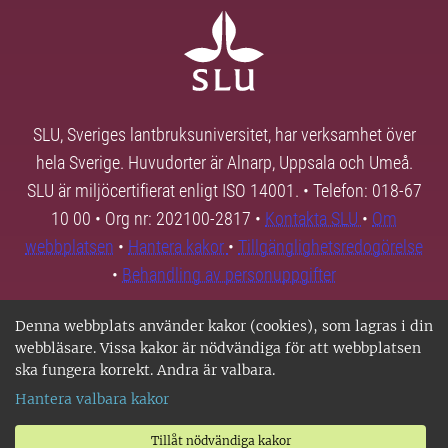
SLU, Sveriges lantbruksuniversitet, har verksamhet över
hela Sverige. Huvudorter är Alnarp, Uppsala och Umeå.
SLU är miljöcertifierat enligt ISO 14001. • Telefon: 018-67
10 00 • Org nr: 202100-2817 •
Kontakta SLU
•
Om
webbplatsen
•
Hantera kakor
•
Tillgänglighetsredogörelse
•
Behandling av personuppgifter
Denna webbplats använder kakor (cookies), som lagras i din
webbläsare. Vissa kakor är nödvändiga för att webbplatsen
ska fungera korrekt. Andra är valbara.
Hantera valbara kakor
Tillåt nödvändiga kakor