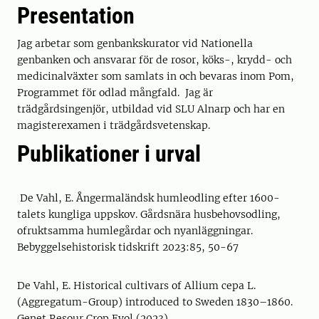
Presentation
Jag arbetar som genbankskurator vid Nationella
genbanken och ansvarar för de rosor, köks-, krydd- och
medicinalväxter som samlats in och bevaras inom Pom,
Programmet för odlad mångfald. Jag är
trädgårdsingenjör, utbildad vid SLU Alnarp och har en
magisterexamen i trädgårdsvetenskap.
Publikationer i urval
De Vahl, E. Ångermaländsk humleodling efter 1600-
talets kungliga uppskov. Gårdsnära husbehovsodling,
ofruktsamma humlegårdar och nyanläggningar.
Bebyggelsehistorisk tidskrift 2023:85, 50-67
De Vahl, E. Historical cultivars of Allium cepa L.
(Aggregatum-Group) introduced to Sweden 1830–1860.
Genet Resour Crop Evol (2023).