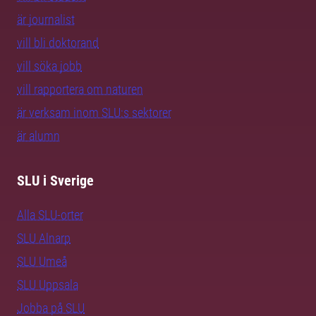
är journalist
vill bli doktorand
vill söka jobb
vill rapportera om naturen
är verksam inom SLU:s sektorer
är alumn
SLU i Sverige
Alla SLU-orter
SLU Alnarp
SLU Umeå
SLU Uppsala
Jobba på SLU