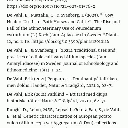
https://doi.org/10.1007/s10722-023-01576-x
De Vahl, E., Mattalia, G. & Svanberg, I. (2023). "“Cow
Healers Use It for Both Horses and Cattle”: The Rise and
Fall of the Ethnoveterinary Use of Peucedanum
ostruthium (L.) Koch (fam. Apiaceae) in Sweden" Plants
12, no. 1: 116. https://doi.org/10.3390/plants12010116
De Vahl, E., & Svanberg, I. (2022). Traditional uses and
practices of edible cultivated Allium species (fam.
Amaryllidaceae) in Sweden. Journal of Ethnobiology and
Ethnomedicine, 18(1), 1-24.
De Vahl, Erik (2021) Pepparrot – Dominant på tallriken
men doldis I landet, Natur & Trädgård, 2021:2, 62-71
De Vahl, Erik (2021) Parklind – Ett träd med djupa
historiska rötter, Natur & Trädgård, 2021:1, 62-71
Runǵis, D., Leino, M.W., Lepse, L. Goreta Ban, S., de Vahl,
E. et al. Genetic characterization of European potato
onion (Allium cepa var Aggregatum G. Don) collections.