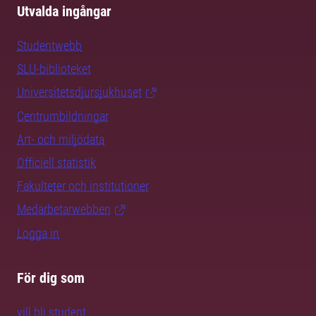
Utvalda ingångar
Studentwebb
SLU-biblioteket
Universitetsdjursjukhuset
Centrumbildningar
Art- och miljödata
Officiell statistik
Fakulteter och institutioner
Medarbetarwebben
Logga in
För dig som
vill bli student