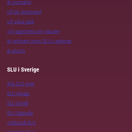
är journalist
vill bli doktorand
vill söka jobb
vill rapportera om naturen
är verksam inom SLU:s sektorer
är alumn
SLU i Sverige
Alla SLU-orter
SLU Alnarp
SLU Umeå
SLU Uppsala
Jobba på SLU