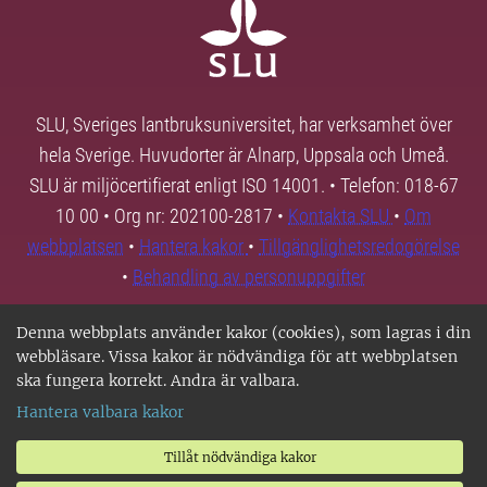
SLU, Sveriges lantbruksuniversitet, har verksamhet över
hela Sverige. Huvudorter är Alnarp, Uppsala och Umeå.
SLU är miljöcertifierat enligt ISO 14001. • Telefon: 018-67
10 00 • Org nr: 202100-2817 •
Kontakta SLU
•
Om
webbplatsen
•
Hantera kakor
•
Tillgänglighetsredogörelse
•
Behandling av personuppgifter
Denna webbplats använder kakor (cookies), som lagras i din
webbläsare. Vissa kakor är nödvändiga för att webbplatsen
ska fungera korrekt. Andra är valbara.
Hantera valbara kakor
Tillåt nödvändiga kakor