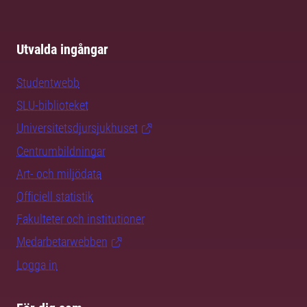
Utvalda ingångar
Studentwebb
SLU-biblioteket
Universitetsdjursjukhuset
Centrumbildningar
Art- och miljödata
Officiell statistik
Fakulteter och institutioner
Medarbetarwebben
Logga in