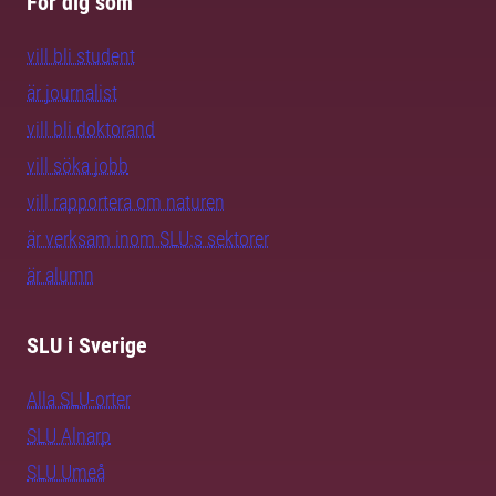
För dig som
vill bli student
är journalist
vill bli doktorand
vill söka jobb
vill rapportera om naturen
är verksam inom SLU:s sektorer
är alumn
SLU i Sverige
Alla SLU-orter
SLU Alnarp
SLU Umeå