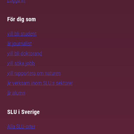
Logga in
För dig som
vill bli student
är journalist
vill bli doktorand
vill söka jobb
vill rapportera om naturen
är verksam inom SLU:s sektorer
är alumn
SLU i Sverige
Alla SLU-orter