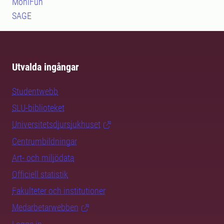
MoniFun
SAGE
Utvalda ingångar
Studentwebb
SLU-biblioteket
Universitetsdjursjukhuset
Centrumbildningar
Art- och miljödata
Officiell statistik
Fakulteter och institutioner
Medarbetarwebben