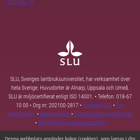
SLU Play
SLU, Sveriges lantbruksuniversitet, har verksamhet över
hela Sverige. Huvudorter är Alnarp, Uppsala och Umeå.
SLU är miljöcertifierat enligt ISO 14001. • Telefon: 018-67
10 00 • Org nr: 202100-2817 •
Kontakta SLU
•
Om
webbplatsen
•
Hantera kakor
•
Tillgänglighetsredogörelse
•
Behandling av personuppgifter
Denna webbplats använder kakor (cookies), som lagras i din