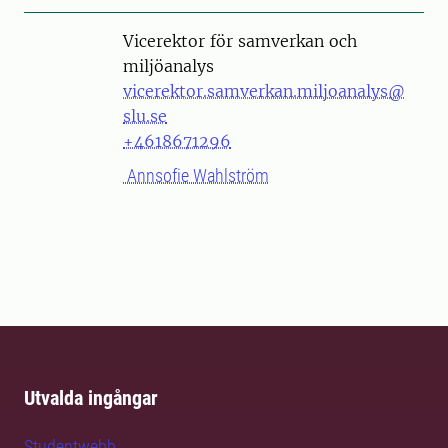
Vicerektor för samverkan och
miljöanalys
vicerektor.samverkan.miljoanalys@
slu.se
+4618671296
Annsofie Wahlström
Utvalda ingångar
Studentwebb