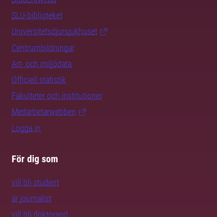
SLU-biblioteket
Universitetsdjursjukhuset
Centrumbildningar
Art- och miljödata
Officiell statistik
Fakulteter och institutioner
Medarbetarwebben
Logga in
För dig som
vill bli student
är journalist
vill bli doktorand