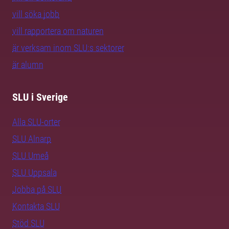
vill söka jobb
vill rapportera om naturen
är verksam inom SLU:s sektorer
är alumn
SLU i Sverige
Alla SLU-orter
SLU Alnarp
SLU Umeå
SLU Uppsala
Jobba på SLU
Kontakta SLU
Stöd SLU