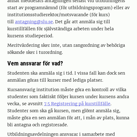
annat meddelats antagningen senast vid utbildningens
start av programnämnd (för utbildningsprogram) eller av
institutionsstudierektor/motsvarande (för kurs)
till
antagning@slu.se
. Det går att anmäla sig till
kurstillfällen för självständiga arbeten under hela
kursens studieperiod.
Meritvärdering sker inte, utan rangordning av behöriga
sökande sker i turordning.
Vem ansvarar för vad?
Studenten ska anmäla sig i tid. I vissa fall kan dock sen
anmälan göras till kurser med lediga platser.
Kursansvarig institution måste göra en kontroll av vilka
studenter som faktiskt följer kursen under kursens andra
vecka, se avsnitt
7.5 Registrering på kurstillfälle
.
Studenter som ska gå kursen, men glömt anmäla sig,
måste göra en sen anmälan för att, i mån av plats, kunna
bli antagna och registrerade.
Utbildningsavdelningen ansvarar i samarbete med