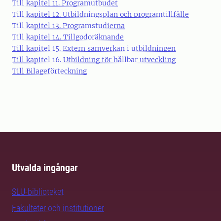
Till kapitel 11. Programutbudet
Till kapitel 12. Utbildningsplan och programtillfälle
Till kapitel 13. Programstudierna
Till kapitel 14. Tillgodoräknande
Till kapitel 15. Extern samverkan i utbildningen
Till kapitel 16. Utbildning för hållbar utveckling
Till Bilageförteckning
Utvalda ingångar
SLU-biblioteket
Fakulteter och institutioner