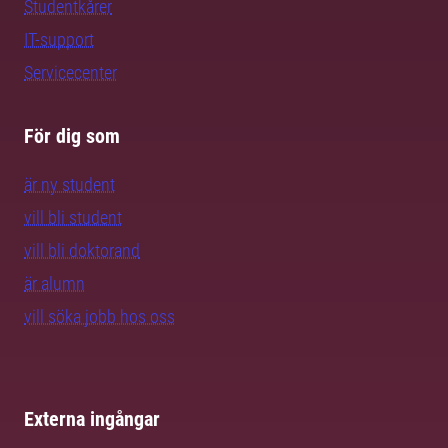
Studentkårer
IT-support
Servicecenter
För dig som
är ny student
vill bli student
vill bli doktorand
är alumn
vill söka jobb hos oss
Externa ingångar