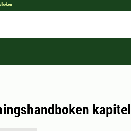
ndboken
ningshandboken kapitel