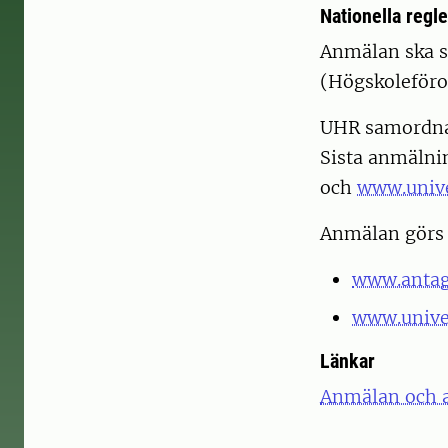
Nationella regle
Anmälan ska s
(Högskoleföro
UHR samordnar
Sista anmälni
och
www.unive
Anmälan görs
www.antag
www.unive
Länkar
Anmälan och 