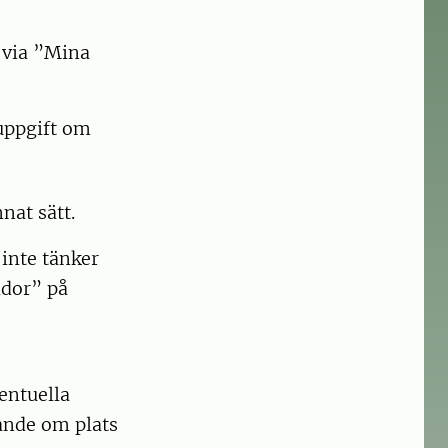
 via ”Mina
uppgift om
nat sätt.
inte tänker
idor” på
entuella
ande om plats