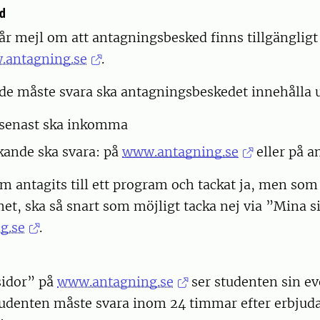
d
r mejl om att antagningsbesked finns tillgängligt
antagning.se
.
e måste svara ska antagningsbeskedet innehålla 
 senast ska inkomma
kande ska svara: på
www.antagning.se
eller på an
 antagits till ett program och tackat ja, men som 
t, ska så snart som möjligt tacka nej via ”Mina s
g.se
.
sidor” på
www.antagning.se
ser studenten sin ev
Studenten måste svara inom 24 timmar efter erbjud