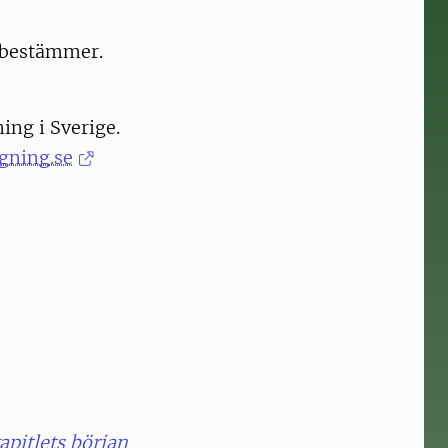
 bestämmer.
ng i Sverige.
gning.se
kapitlets början