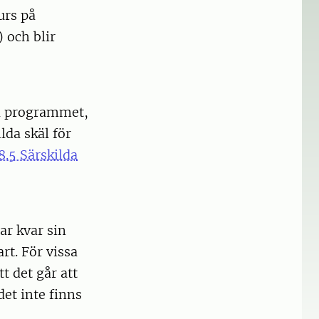
urs på
 och blir
på programmet,
lda skäl för
8.5 Särskilda
ar kvar sin
rt. För vissa
t det går att
et inte finns