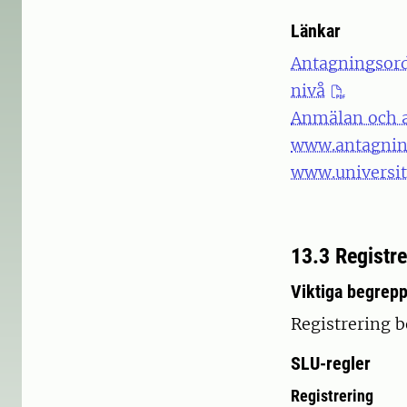
Länkar
Antagningsordn
nivå
Anmälan och 
www.antagnin
www.universit
13.3 Registre
Viktiga begrep
Registrering be
SLU-regler
Registrering