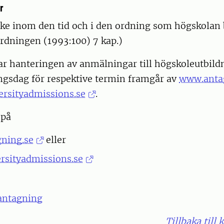
r
ke inom den tid och i den ordning som högskolan
rdningen (1993:100) 7 kap.)
 hanteringen av anmälningar till högskoleutbildni
ngsdag för respektive termin framgår av
www.anta
rsityadmissions.se
.
 på
ning.se
eller
rsityadmissions.se
antagning
Tillbaka till 