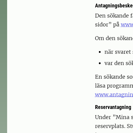
Antagningsbeske
Den sökande få
sidor” på
www.
Om den sökand
när svaret
var den sö
En sökande som
läsa programme
www.antagnin
Reservantagning
Under ”Mina 
reservplats. 