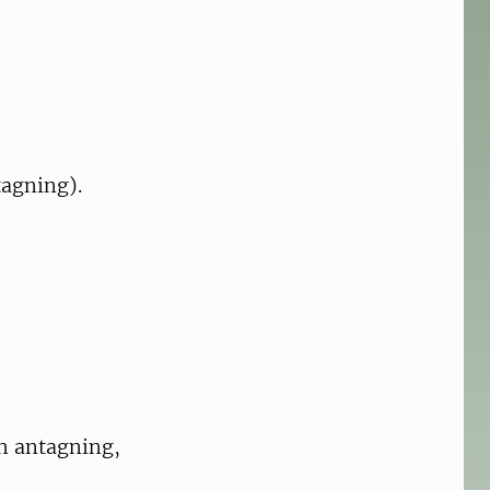
tagning).
h antagning,