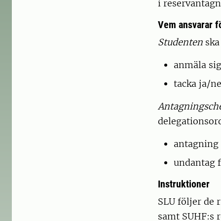
i reservantag
Vem ansvarar f
Studenten
ska
anmäla sig 
tacka ja/n
Antagningsch
delegationsor
antagning 
undantag f
Instruktioner
SLU följer de
samt SUHF:s 