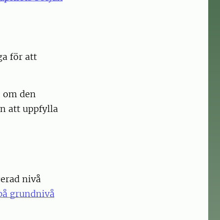
a för att
, om den
n att uppfylla
cerad nivå
 på grundnivå