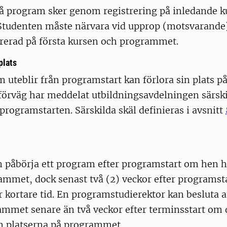
på program sker genom registrering på inledande k
tudenten måste närvara vid upprop (motsvarande)
trerad på första kursen och programmet.
plats
 uteblir från programstart kan förlora sin plats 
förväg har meddelat utbildningsavdelningen särski
n programstarten. Särskilda skäl definieras i avsnitt
n påbörja ett program efter programstart om hen h
ammet, dock senast två (2) veckor efter programsta
 kortare tid. En programstudierektor kan besluta at
mmet senare än två veckor efter terminsstart om d
 platserna på programmet.