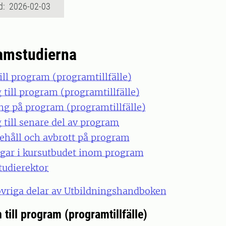
d: 2026-02-03
amstudierna
ill program (programtillfälle)
 till program (programtillfälle)
ing på program (programtillfälle)
 till senare del av program
pehåll och avbrott på program
ngar i kursutbudet inom program
tudierektor
 övriga delar av Utbildningshandboken
till program (programtillfälle)