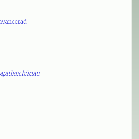
 avancerad
kapitlets början