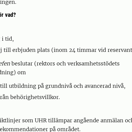
ningen.
ör vad?
i tid,
ej till erbjuden plats (inom 24 timmar vid reservan
efen
beslutar (rektors och verksamhetsstödets
dning) om
till utbildning på grundnivå och avancerad nivå,
rån behörighetsvillkor.
 riktlinjer som UHR tillämpar angående anmälan oc
rekommendationer på området.