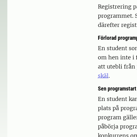
Registrering 
programmet. S
därefter regis
Förlorad program
En student som
om hen inte i 
att utebli frå
skäl
.
Sen programstart
En student ka
plats på progr
program gäller
påbörja progra
konkurrens om