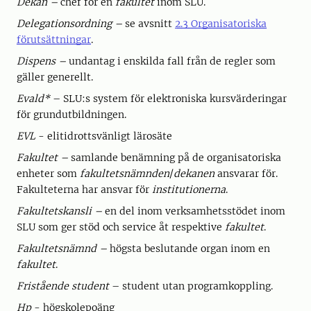
Dekan –
chef för en
fakultet
inom SLU.
Delegationsordning –
se avsnitt
2.3 Organisatoriska
förutsättningar
.
Dispens –
undantag i enskilda fall från de regler som
gäller generellt.
Evald*
– SLU:s system för elektroniska kursvärderingar
för grundutbildningen.
EVL
- elitidrottsvänligt lärosäte
Fakultet –
samlande benämning på de organisatoriska
enheter som
fakultetsnämnden
/
dekanen
ansvarar för.
Fakulteterna har ansvar för
institutionerna
.
Fakultetskansli –
en del inom verksamhetsstödet inom
SLU som ger stöd och service åt respektive
fakultet
.
Fakultetsnämnd –
högsta beslutande organ inom en
fakultet
.
Fristående student
– student utan programkoppling.
Hp
- högskolepoäng