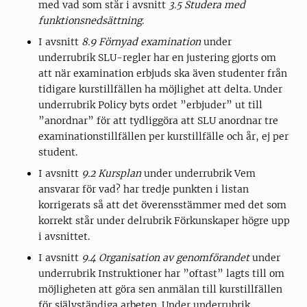
med vad som står i avsnitt
3.5 Studera med
funktionsnedsättning
.
I avsnitt
8.9 Förnyad examination
under
underrubrik SLU-regler har en justering gjorts om
att när examination erbjuds ska även studenter från
tidigare kurstillfällen ha möjlighet att delta. Under
underrubrik Policy byts ordet ”erbjuder” ut till
”anordnar” för att tydliggöra att SLU anordnar tre
examinationstillfällen per kurstillfälle och år, ej per
student.
I avsnitt
9.2 Kursplan
under underrubrik Vem
ansvarar för vad? har tredje punkten i listan
korrigerats så att det överensstämmer med det som
korrekt står under delrubrik Förkunskaper högre upp
i avsnittet.
I avsnitt
9.4 Organisation av genomförandet
under
underrubrik Instruktioner har ”oftast” lagts till om
möjligheten att göra sen anmälan till kurstillfällen
för självständiga arbeten. Under underrubrik