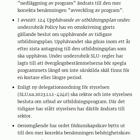
”nedläggning av program” ändrats till den mer
korrekta benämningen ”avveckling av program”.
I avsnitt
12.4 Upphävande av utbildningsplan
under
underrubrik Policy har en omskrivning gjorts
gällande beslut om upphävande av tidigare
utbildningsplan. Upphävandet ska göras inom ett år
efter sista antagning till den utbildningsplan som
ska upphävas. Under underrubrik SLU-regler har
lagts till att övergångsbestämmelserna bör spegla
programmets längd om inte särskilda skäl finns för
en kortare eller längre period.
Enligt ny delegationsordning för styrelsen
(SLU.ua.2023.1.1.1-4240) ska rektor och inte styrelsen
besluta om utbud av utbildningsprogram. Där det
tidigare har stått styrelsen har därför ändrats till
rektor.
Genomgående har ordet förkunskapskrav bytts ut
till den mer korrekta benämningen behörighetskrav.