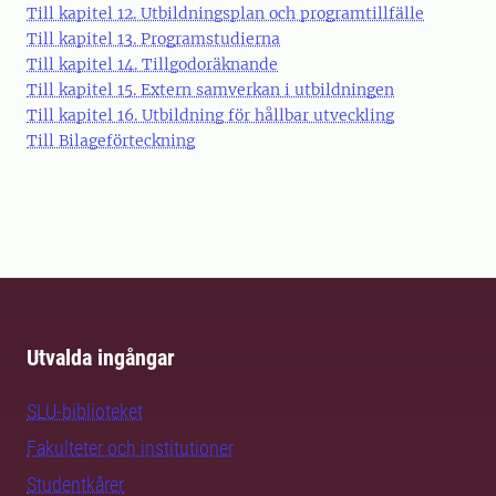
Till kapitel 12. Utbildningsplan och programtillfälle
Till kapitel 13. Programstudierna
Till kapitel 14. Tillgodoräknande
Till kapitel 15. Extern samverkan i utbildningen
Till kapitel 16. Utbildning för hållbar utveckling
Till Bilageförteckning
Utvalda ingångar
SLU-biblioteket
Fakulteter och institutioner
Studentkårer