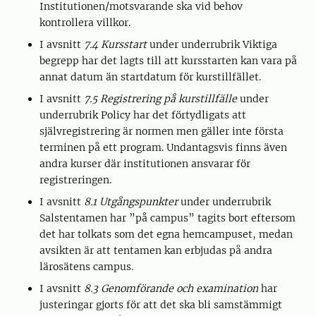
Institutionen/motsvarande ska vid behov
kontrollera villkor.
I avsnitt
7.4 Kursstart
under underrubrik Viktiga
begrepp har det lagts till att kursstarten kan vara på
annat datum än startdatum för kurstillfället.
I avsnitt
7.5 Registrering på kurstillfälle
under
underrubrik Policy har det förtydligats att
självregistrering är normen men gäller inte första
terminen på ett program. Undantagsvis finns även
andra kurser där institutionen ansvarar för
registreringen.
I avsnitt
8.1 Utgångspunkter
under underrubrik
Salstentamen har ”på campus” tagits bort eftersom
det har tolkats som det egna hemcampuset, medan
avsikten är att tentamen kan erbjudas på andra
lärosätens campus.
I avsnitt
8.3 Genomförande och examination
har
justeringar gjorts för att det ska bli samstämmigt