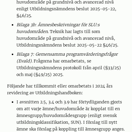
huvudområde på grundnivå och avancerad nivå
enligt Utbildningsnämndens beslut 2025-05-22,
§46/25.
Bilaga 3b: Ämnesbeskrivningar för SLU:s
huvudområden
. Teknik har lagts till som
huvudområde på grundnivå och avancerad nivå,
Utbildningsnämndens beslut 2025-05-22 §46/25.
Bilaga 7: Gemensamma programvärderingsfrågor
(Evald)
. Frågorna har omarbetats, se
Utbildningsnämndens protokoll från april (§33/25)
och maj (§49/25) 2025.
Följande har tillkommit eller omarbetats i 2024 års
revidering av Utbildningshandboken:
I avsnitten 2.5, 3.4 och 3.9 har förtydliganden gjorts
om att varje ämne/huvudområde är kopplat till en
ämnesgrupp/huvudområdesgrupp (enligt svensk
utbildningsklassifikation, SUN). I förslag till nytt
ämne ska förslag på koppling till ämnesgrupp anges.