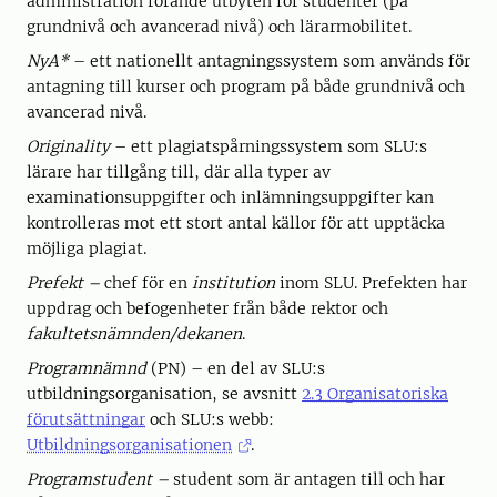
administration rörande utbyten för studenter (på
grundnivå och avancerad nivå) och lärarmobilitet.
NyA*
– ett nationellt antagningssystem som används för
antagning till kurser och program på både grundnivå och
avancerad nivå.
Originality
– ett plagiatspårningssystem som SLU:s
lärare har tillgång till, där alla typer av
examinationsuppgifter och inlämningsuppgifter kan
kontrolleras mot ett stort antal källor för att upptäcka
möjliga plagiat.
Prefekt –
chef för en
institution
inom SLU. Prefekten har
uppdrag och befogenheter från både rektor och
fakultetsnämnden/dekanen
.
Programnämnd
(PN) – en del av SLU:s
utbildningsorganisation, se avsnitt
2.3 Organisatoriska
förutsättningar
och SLU:s webb:
Utbildningsorganisationen
.
Programstudent –
student som är antagen till och har