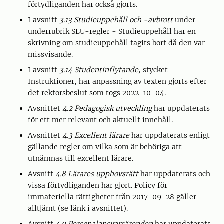
förtydliganden har också gjorts.
I avsnitt
3.13 Studieuppehåll och -avbrott
under
underrubrik SLU-regler - Studieuppehåll har en
skrivning om studieuppehåll tagits bort då den var
missvisande.
I avsnitt
3.14 Studentinflytande,
stycket
Instruktioner, har anpassning av texten gjorts efter
det rektorsbeslut som togs 2022-10-04.
Avsnittet
4.2 Pedagogisk utveckling
har uppdaterats
för ett mer relevant och aktuellt innehåll.
Avsnittet
4.3 Excellent lärare
har uppdaterats enligt
gällande regler om vilka som är behöriga att
utnämnas till excellent lärare.
Avsnitt
4.8 Lärares upphovsrätt
har uppdaterats och
vissa förtydliganden har gjort. Policy för
immateriella rättigheter från 2017-09-28 gäller
alltjämt (se länk i avsnittet).