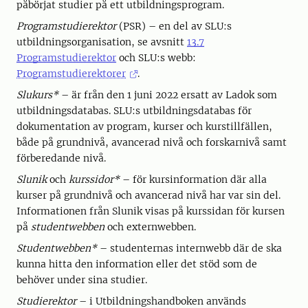
påbörjat studier på ett utbildningsprogram.
Programstudierektor
(PSR) – en del av SLU:s
utbildningsorganisation, se avsnitt
13.7
Programstudierektor
och SLU:s webb:
Programstudierektorer
.
Slukurs*
– är från den 1 juni 2022 ersatt av Ladok som
utbildningsdatabas. SLU:s utbildningsdatabas för
dokumentation av program, kurser och kurstillfällen,
både på grundnivå, avancerad nivå och forskarnivå samt
förberedande nivå.
Slunik
och
kurssidor*
– för kursinformation där alla
kurser på grundnivå och avancerad nivå har var sin del.
Informationen från Slunik visas på kurssidan för kursen
på
studentwebben
och externwebben.
Studentwebben*
– studenternas internwebb där de ska
kunna hitta den information eller det stöd som de
behöver under sina studier.
Studierektor
– i Utbildningshandboken används