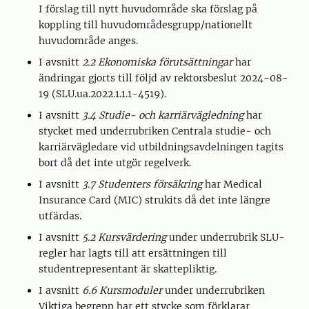
I förslag till nytt huvudområde ska förslag på
koppling till huvudområdesgrupp/nationellt
huvudområde anges.
I avsnitt
2.2 Ekonomiska förutsättningar
har
ändringar gjorts till följd av rektorsbeslut 2024-08-
19 (SLU.ua.2022.1.1.1-4519).
I avsnitt
3.4 Studie- och karriärvägledning
har
stycket med underrubriken Centrala studie- och
karriärvägledare vid utbildningsavdelningen tagits
bort då det inte utgör regelverk.
I avsnitt
3.7 Studenters försäkring
har Medical
Insurance Card (MIC) strukits då det inte längre
utfärdas.
I avsnitt
5.2 Kursvärdering
under underrubrik SLU-
regler har lagts till att ersättningen till
studentrepresentant är skattepliktig.
I avsnitt
6.6 Kursmoduler
under underrubriken
Viktiga begrepp har ett stycke som förklarar