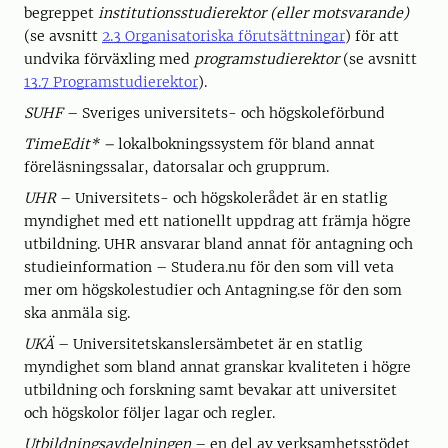
begreppet
institutionsstudierektor (eller motsvarande)
(se avsnitt
2.3 Organisatoriska förutsättningar
) för att
undvika förväxling med
programstudierektor
(se avsnitt
13.7 Programstudierektor
).
SUHF
– Sveriges universitets- och högskoleförbund
TimeEdit* –
lokalbokningssystem för bland annat
föreläsningssalar, datorsalar och grupprum.
UHR
– Universitets- och högskolerådet är en statlig
myndighet med ett nationellt uppdrag att främja högre
utbildning. UHR ansvarar bland annat för antagning och
studieinformation – Studera.nu för den som vill veta
mer om högskolestudier och Antagning.se för den som
ska anmäla sig.
UKÄ
– Universitetskanslersämbetet är en statlig
myndighet som bland annat granskar kvaliteten i högre
utbildning och forskning samt bevakar att universitet
och högskolor följer lagar och regler.
Utbildningsavdelningen
– en del av verksamhetsstödet