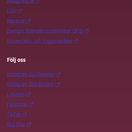
Antagning.se
CSN
Mecenat
Sveriges förenade studentkårer (SFS)
Universitets- och högskolerådet
Följ oss
Instagram SLU.Sweden
Instagram SLU.student
LinkedIn
Facebook
TikTok
SLU Play