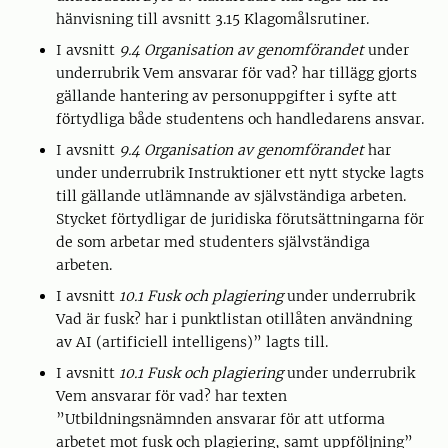
hänvisning till avsnitt 3.15 Klagomålsrutiner.
I avsnitt
9.4 Organisation av genomförandet
under
underrubrik Vem ansvarar för vad? har tillägg gjorts
gällande hantering av personuppgifter i syfte att
förtydliga både studentens och handledarens ansvar.
I avsnitt
9.4 Organisation av genomförandet
har
under underrubrik Instruktioner ett nytt stycke lagts
till gällande utlämnande av självständiga arbeten.
Stycket förtydligar de juridiska förutsättningarna för
de som arbetar med studenters självständiga
arbeten.
I avsnitt
10.1 Fusk och plagiering
under underrubrik
Vad är fusk? har i punktlistan otillåten användning
av AI (artificiell intelligens)” lagts till.
I avsnitt
10.1 Fusk och plagiering
under underrubrik
Vem ansvarar för vad? har texten
”Utbildningsnämnden ansvarar för att utforma
arbetet mot fusk och plagiering, samt uppföljning”