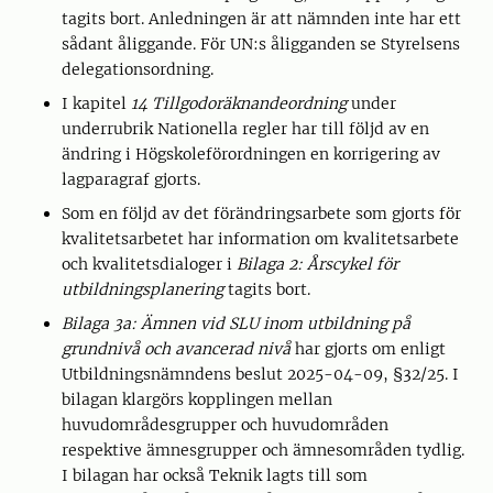
tagits bort. Anledningen är att nämnden inte har ett
sådant åliggande. För UN:s åligganden se Styrelsens
delegationsordning.
I kapitel
14 Tillgodoräknandeordning
under
underrubrik Nationella regler har till följd av en
ändring i Högskoleförordningen en korrigering av
lagparagraf gjorts.
Som en följd av det förändringsarbete som gjorts för
kvalitetsarbetet har information om kvalitetsarbete
och kvalitetsdialoger i
Bilaga 2: Årscykel för
utbildningsplanering
tagits bort.
Bilaga 3a: Ämnen vid SLU inom utbildning på
grundnivå och avancerad nivå
har gjorts om enligt
Utbildningsnämndens beslut 2025-04-09, §32/25. I
bilagan klargörs kopplingen mellan
huvudområdesgrupper och huvudområden
respektive ämnesgrupper och ämnesområden tydlig.
I bilagan har också Teknik lagts till som