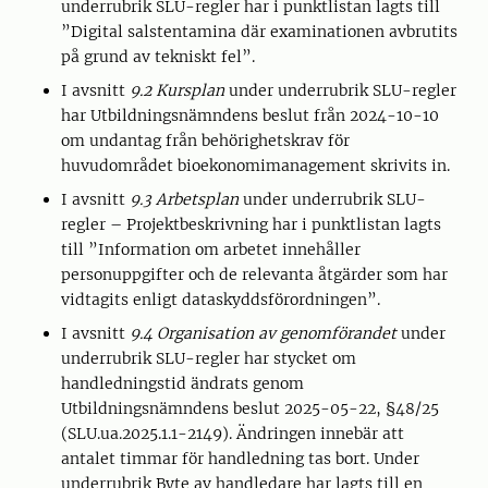
underrubrik SLU-regler har i punktlistan lagts till
”Digital salstentamina där examinationen avbrutits
på grund av tekniskt fel”.
I avsnitt
9.2 Kursplan
under underrubrik SLU-regler
har Utbildningsnämndens beslut från 2024-10-10
om undantag från behörighetskrav för
huvudområdet bioekonomimanagement skrivits in.
I avsnitt
9.3 Arbetsplan
under underrubrik SLU-
regler – Projektbeskrivning har i punktlistan lagts
till ”Information om arbetet innehåller
personuppgifter och de relevanta åtgärder som har
vidtagits enligt dataskyddsförordningen”.
I avsnitt
9.4 Organisation av genomförandet
under
underrubrik SLU-regler har stycket om
handledningstid ändrats genom
Utbildningsnämndens beslut 2025-05-22, §48/25
(SLU.ua.2025.1.1-2149). Ändringen innebär att
antalet timmar för handledning tas bort. Under
underrubrik Byte av handledare har lagts till en