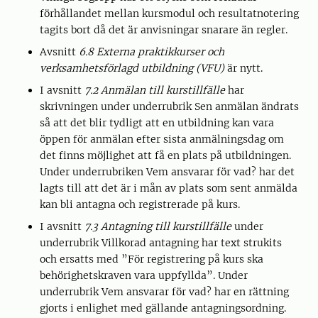
förhållandet mellan kursmodul och resultatnotering
tagits bort då det är anvisningar snarare än regler.
Avsnitt
6.8 Externa praktikkurser och
verksamhetsförlagd utbildning (VFU)
är nytt.
I avsnitt
7.2 Anmälan till kurstillfälle
har
skrivningen under underrubrik Sen anmälan ändrats
så att det blir tydligt att en utbildning kan vara
öppen för anmälan efter sista anmälningsdag om
det finns möjlighet att få en plats på utbildningen.
Under underrubriken Vem ansvarar för vad? har det
lagts till att det är i mån av plats som sent anmälda
kan bli antagna och registrerade på kurs.
I avsnitt
7.3 Antagning till kurstillfälle
under
underrubrik Villkorad antagning har text strukits
och ersatts med ”För registrering på kurs ska
behörighetskraven vara uppfyllda”. Under
underrubrik Vem ansvarar för vad? har en rättning
gjorts i enlighet med gällande antagningsordning.