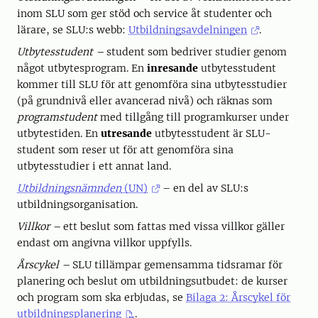
inom SLU som ger stöd och service åt studenter och
lärare, se SLU:s webb:
Utbildningsavdelningen
.
Utbytesstudent –
student som bedriver studier genom
något utbytesprogram. En
inresande
utbytesstudent
kommer till SLU för att genomföra sina utbytesstudier
(på grundnivå eller avancerad nivå) och räknas som
programstudent
med tillgång till programkurser under
utbytestiden. En
utresande
utbytesstudent är SLU-
student som reser ut för att genomföra sina
utbytesstudier i ett annat land.
Utbildningsnämnden
(UN)
– en del av SLU:s
utbildningsorganisation.
Villkor –
ett beslut som fattas med vissa villkor gäller
endast om angivna villkor uppfylls.
Årscykel –
SLU tillämpar gemensamma tidsramar för
planering och beslut om utbildningsutbudet: de kurser
och program som ska erbjudas, se
Bilaga 2: Årscykel för
utbildningsplanering
.