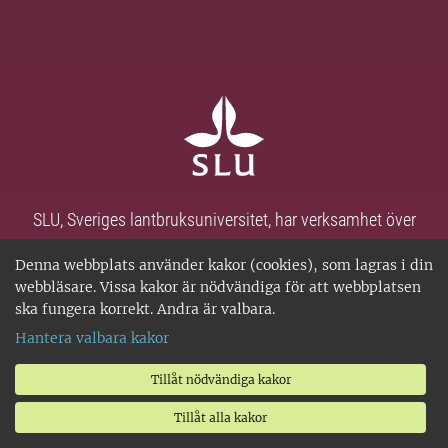
SLU, Sveriges lantbruksuniversitet, har verksamhet över
hela Sverige. Huvudorter är Alnarp, Uppsala och Umeå.
Denna webbplats använder kakor (cookies), som lagras i din
SLU är miljöcertifierat enligt ISO 14001. • Telefon: 018-67
webbläsare. Vissa kakor är nödvändiga för att webbplatsen
10 00 • Org nr: 202100-2817 •
Kontakta SLU
•
Om
ska fungera korrekt. Andra är valbara.
webbplatsen
•
Hantera kakor
•
Behandling av
Hantera valbara kakor
personuppgifter
Tillåt nödvändiga kakor
Tillåt alla kakor