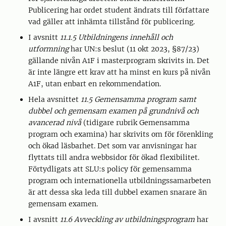
Publicering har ordet student ändrats till författare
vad gäller att inhämta tillstånd för publicering.
I avsnitt
11.1.5 Utbildningens innehåll och
utformning
har UN:s beslut (11 okt 2023, §87/23)
gällande nivån A1F i masterprogram skrivits in. Det
är inte längre ett krav att ha minst en kurs på nivån
A1F, utan enbart en rekommendation.
Hela avsnittet
11.5 Gemensamma program samt
dubbel och gemensam examen på grundnivå och
avancerad nivå
(tidigare rubrik Gemensamma
program och examina) har skrivits om för förenkling
och ökad läsbarhet. Det som var anvisningar har
flyttats till andra webbsidor för ökad flexibilitet.
Förtydligats att SLU:s policy för gemensamma
program och internationella utbildningssamarbeten
är att dessa ska leda till dubbel examen snarare än
gemensam examen.
I avsnitt
11.6 Avveckling av utbildningsprogram
har