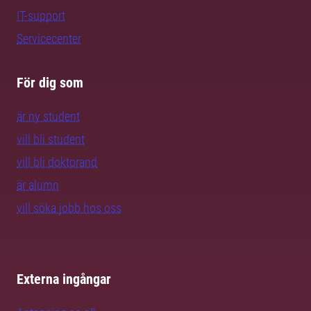
IT-support
Servicecenter
För dig som
är ny student
vill bli student
vill bli doktorand
är alumn
vill söka jobb hos oss
Externa ingångar