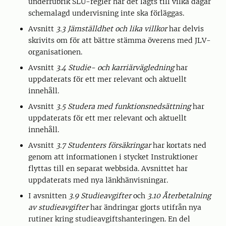
underrubrik SLU-regler har det lagts till vilka dagar
schemalagd undervisning inte ska förläggas.
Avsnitt
3.3 Jämställdhet och lika villkor
har delvis
skrivits om för att bättre stämma överens med JLV-
organisationen.
Avsnitt
3.4 Studie- och karriärvägledning
har
uppdaterats för ett mer relevant och aktuellt
innehåll.
Avsnitt
3.5 Studera med funktionsnedsättning
har
uppdaterats för ett mer relevant och aktuellt
innehåll.
Avsnitt
3.7 Studenters försäkringar
har kortats ned
genom att informationen i stycket Instruktioner
flyttas till en separat webbsida. Avsnittet har
uppdaterats med nya länkhänvisningar.
I avsnitten
3.9 Studieavgifter
och
3.10 Återbetalning
av studieavgifter
har ändringar gjorts utifrån nya
rutiner kring studieavgiftshanteringen. En del