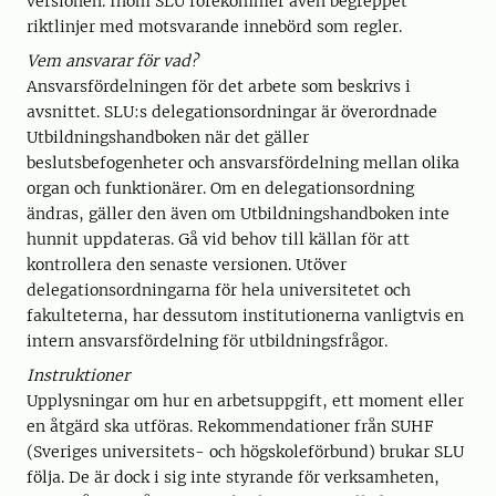
versionen. Inom SLU förekommer även begreppet
riktlinjer med motsvarande innebörd som regler.
Vem ansvarar för vad?
Ansvarsfördelningen för det arbete som beskrivs i
avsnittet. SLU:s delegationsordningar är överordnade
Utbildningshandboken när det gäller
beslutsbefogenheter och ansvarsfördelning mellan olika
organ och funktionärer. Om en delegationsordning
ändras, gäller den även om Utbildningshandboken inte
hunnit uppdateras. Gå vid behov till källan för att
kontrollera den senaste versionen. Utöver
delegationsordningarna för hela universitetet och
fakulteterna, har dessutom institutionerna vanligtvis en
intern ansvarsfördelning för utbildningsfrågor.
Instruktioner
Upplysningar om hur en arbetsuppgift, ett moment eller
en åtgärd ska utföras. Rekommendationer från SUHF
(Sveriges universitets- och högskoleförbund) brukar SLU
följa. De är dock i sig inte styrande för verksamheten,