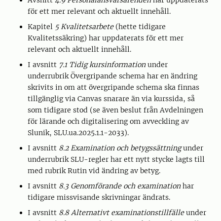
Avsnitt
4.9 Personalansvarsärenden
har uppdaterats
för ett mer relevant och aktuellt innehåll.
Kapitel
5 Kvalitetsarbete
(hette tidigare
Kvalitetssäkring) har uppdaterats för ett mer
relevant och aktuellt innehåll.
I avsnitt
7.1 Tidig kursinformation
under
underrubrik Övergripande schema har en ändring
skrivits in om att övergripande schema ska finnas
tillgänglig via Canvas snarare än via kurssida, så
som tidigare stod (se även beslut från Avdelningen
för lärande och digitalisering om avveckling av
Slunik, SLU.ua.2025.1.1-2033).
I avsnitt
8.2 Examination och betygssättning
under
underrubrik SLU-regler har ett nytt stycke lagts till
med rubrik Rutin vid ändring av betyg.
I avsnitt
8.3 Genomförande och examination
har
tidigare missvisande skrivningar ändrats.
I avsnitt
8.8 Alternativt examinationstillfälle
under