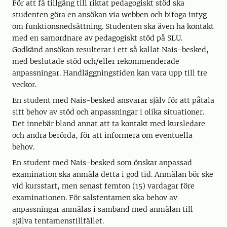
För att få tillgång till riktat pedagogiskt stöd ska
studenten göra en ansökan via webben och bifoga intyg
om funktionsnedsättning. Studenten ska även ha kontakt
med en samordnare av pedagogiskt stöd på SLU.
Godkänd ansökan resulterar i ett så kallat Nais-besked,
med beslutade stöd och/eller rekommenderade
anpassningar. Handläggningstiden kan vara upp till tre
veckor.
En student med Nais-besked ansvarar själv för att påtala
sitt behov av stöd och anpassningar i olika situationer.
Det innebär bland annat att ta kontakt med kursledare
och andra berörda, för att informera om eventuella
behov.
En student med Nais-besked som önskar anpassad
examination ska anmäla detta i god tid. Anmälan bör ske
vid kursstart, men senast femton (15) vardagar före
examinationen. För salstentamen ska behov av
anpassningar anmälas i samband med anmälan till
själva tentamenstillfället.