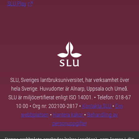
SLU Play
SLU, Sveriges lantbruksuniversitet, har verksamhet över
hela Sverige. Huvudorter är Alnarp, Uppsala och Umeå.
SLU är miljöcertifierat enligt ISO 14001. • Telefon: 018-67
10 00 • Org nr: 202100-2817 •
Kontakta SLU
•
Om
webbplatsen
•
Hantera kakor
•
Behandling av
personuppgifter