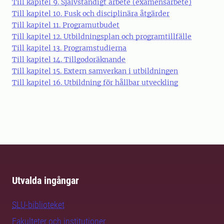
Till kapitel 9. Självständigt arbete (examensarbete)
Till kapitel 10. Fusk och disciplinära åtgärder
Till kapitel 11. Programutbudet
Till kapitel 12. Utbildningsplan och programtillfälle
Till kapitel 13. Programstudierna
Till kapitel 14. Tillgodoräknande
Till kapitel 15. Extern samverkan i utbildningen
Till kapitel 16. Utbildning för hållbar utveckling
Utvalda ingångar
SLU-biblioteket
Fakulteter och institutioner