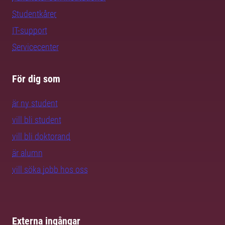
Studentkårer
IT-support
Servicecenter
För dig som
är ny student
vill bli student
vill bli doktorand
är alumn
vill söka jobb hos oss
Externa ingångar