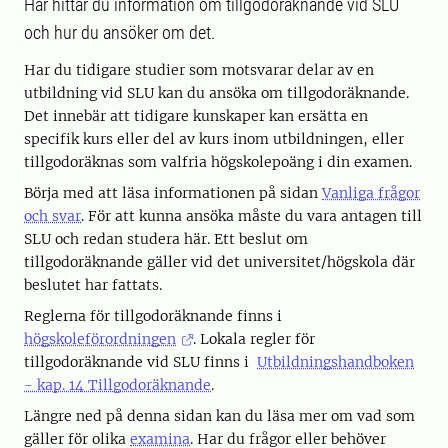
Här hittar du information om tillgodoräknande vid SLU
och hur du ansöker om det.
Har du tidigare studier som motsvarar delar av en
utbildning vid SLU kan du ansöka om tillgodoräknande.
Det innebär att tidigare kunskaper kan ersätta en
specifik kurs eller del av kurs inom utbildningen, eller
tillgodoräknas som valfria högskolepoäng i din examen.
Börja med att läsa informationen på sidan
Vanliga frågor
och svar
. För att kunna ansöka måste du vara antagen till
SLU och redan studera här. Ett beslut om
tillgodoräknande gäller vid det universitet/högskola där
beslutet har fattats.
Reglerna för tillgodoräknande finns i
högskoleförordningen
. Lokala regler för
tillgodoräknande vid SLU finns i
Utbildningshandboken
- kap. 14 Tillgodoräknande
.
Längre ned på denna sidan kan du läsa mer om vad som
gäller för olika
examina
. Har du frågor eller behöver