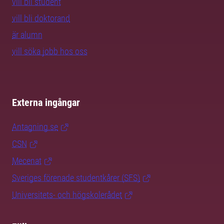
vill bli student
vill bli doktorand
är alumn
vill söka jobb hos oss
Externa ingångar
Antagning.se
CSN
Mecenat
Sveriges förenade studentkårer (SFS)
Universitets- och högskolerådet