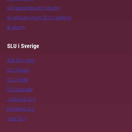
vill rapportera om naturen
är verksam inom SLU:s sektorer
är alumn
SLU i Sverige
Alla SLU-orter
SLU Alnarp
SLU Umeå
SLU Uppsala
Jobba på SLU
Kontakta SLU
Stöd SLU