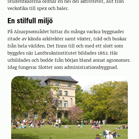
Studentkårerna ordnar en hel del aktiviteter, allt från
veckofika till spex och baler.
En stilfull miljö
På Alnarpsområdet hittar du många vackra byggnader
ritade av kända arkitekter samt växter, träd och buskar
från hela världen. Det finns till och med ett slott som
byggdes när Lantbruksinstitutet bildades 1862. Här
utbildades och bodde från början bland annat agronomer.
Idag fungerar Slottet som administrationsbyggnad.