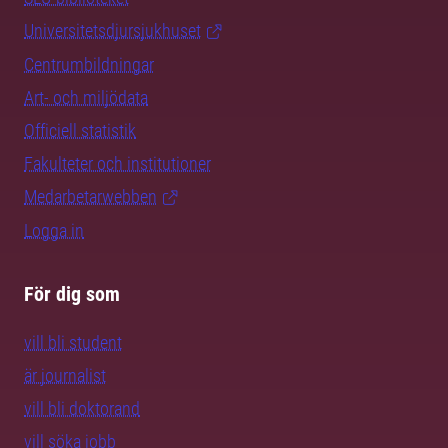
Universitetsdjursjukhuset
Centrumbildningar
Art- och miljödata
Officiell statistik
Fakulteter och institutioner
Medarbetarwebben
Logga in
För dig som
vill bli student
är journalist
vill bli doktorand
vill söka jobb