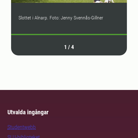
Slottet i Alnarp. Foto: Jenny Svennås-Gillner
E
1
/
4
Utvalda ingångar
Studentwebb
SLU-biblioteket