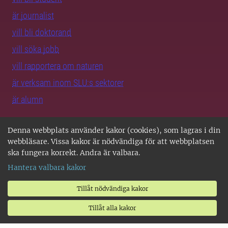
är journalist
vill bli doktorand
vill söka jobb
vill rapportera om naturen
är verksam inom SLU:s sektorer
är alumn
Denna webbplats använder kakor (cookies), som lagras i din
SLU i Sverige
webbläsare. Vissa kakor är nödvändiga för att webbplatsen
ska fungera korrekt. Andra är valbara.
Alla SLU-orter
Hantera valbara kakor
SLU Alnarp
SLU Umeå
Tillåt nödvändiga kakor
SLU Uppsala
Tillåt alla kakor
Jobba på SLU