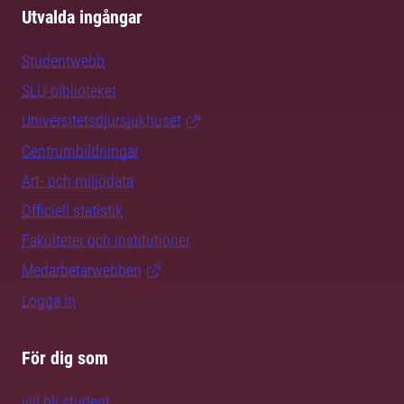
Utvalda ingångar
Studentwebb
SLU-biblioteket
Universitetsdjursjukhuset
Centrumbildningar
Art- och miljödata
Officiell statistik
Fakulteter och institutioner
Medarbetarwebben
Logga in
För dig som
vill bli student