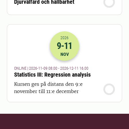
Djurvälfärd och hållbarhet
2026
9
-11
2026-09-11 07:00
till
2026-11-12 15
NOV
ONLINE | 2026-11-09 08.00 - 2026-12-11 16.00
Statistics III: Regression analysis
Kursen ges på distans den 9:e
november till 11:e december