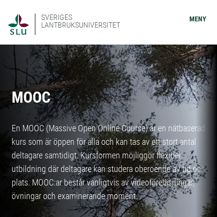
SVERIGES
MENY
LANTBRUKSUNIVERSITET
MOOC
En MOOC (Massive Open Online Course) är en nätbaserad
kurs som är öppen för alla och kan tas av ett stort antal
deltagare samtidigt. Kursformen möjliggör flexibel
utbildning där deltagare kan studera oberoende av tid och
plats. MOOC:ar består vanligtvis av videoföreläsningar,
övningar och examinerande moment.