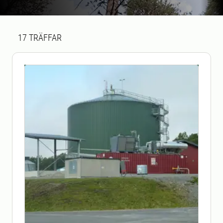
Sökresultat
17 sökresultat hittades
17
TRÄFFAR