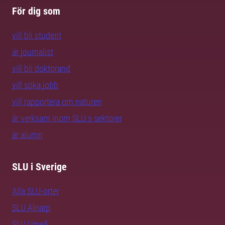
För dig som
vill bli student
är journalist
vill bli doktorand
vill söka jobb
vill rapportera om naturen
är verksam inom SLU:s sektorer
är alumn
SLU i Sverige
Alla SLU-orter
SLU Alnarp
SLU Umeå