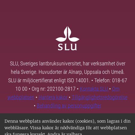
SLU, Sveriges lantbruksuniversitet, har verksamhet över
hela Sverige. Huvudorter är Alnarp, Uppsala och Umeå.
SLU är miljöcertifierat enligt ISO 14001. • Telefon: 018-67
10 00 • Org nr: 202100-2817 •
Kontakta SLU
•
Om
webbplatsen
•
Hantera kakor
•
Tillgänglighetsredogörelse
•
Behandling av personuppgifter
Denna webbplats använder kakor (cookies), som lagras i din
webbläsare. Vissa kakor är nödvändiga för att webbplatsen
ska fungera korrekt. Andra är valbara.