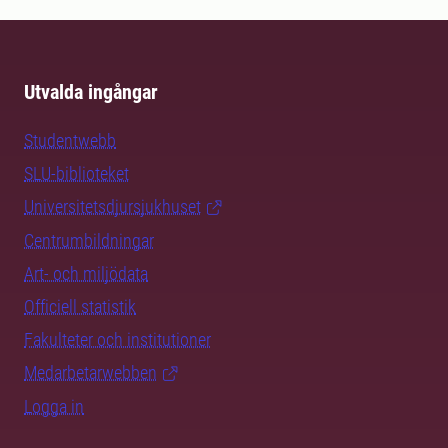
Utvalda ingångar
Studentwebb
SLU-biblioteket
Universitetsdjursjukhuset
Centrumbildningar
Art- och miljödata
Officiell statistik
Fakulteter och institutioner
Medarbetarwebben
Logga in