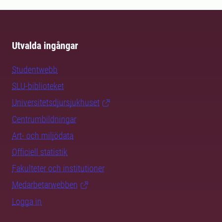
Utvalda ingångar
Studentwebb
SLU-biblioteket
Universitetsdjursjukhuset
Centrumbildningar
Art- och miljödata
Officiell statistik
Fakulteter och institutioner
Medarbetarwebben
Logga in