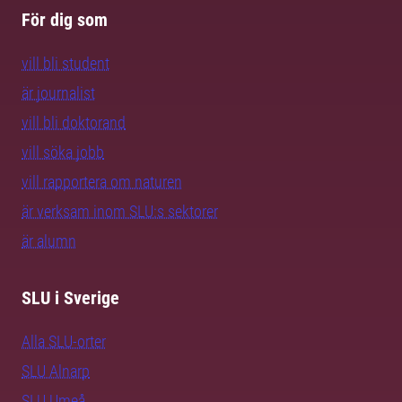
För dig som
vill bli student
är journalist
vill bli doktorand
vill söka jobb
vill rapportera om naturen
är verksam inom SLU:s sektorer
är alumn
SLU i Sverige
Alla SLU-orter
SLU Alnarp
SLU Umeå