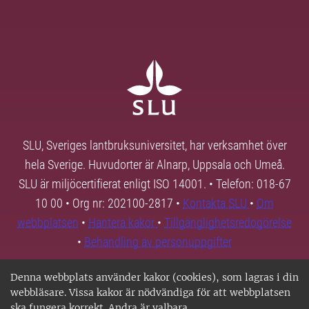
SLU, Sveriges lantbruksuniversitet, har verksamhet över
hela Sverige. Huvudorter är Alnarp, Uppsala och Umeå.
SLU är miljöcertifierat enligt ISO 14001. • Telefon: 018-67
10 00 • Org nr: 202100-2817 •
Kontakta SLU
•
Om
webbplatsen
•
Hantera kakor
•
Tillgänglighetsredogörelse
•
Behandling av personuppgifter
Denna webbplats använder kakor (cookies), som lagras i din
webbläsare. Vissa kakor är nödvändiga för att webbplatsen
ska fungera korrekt. Andra är valbara.