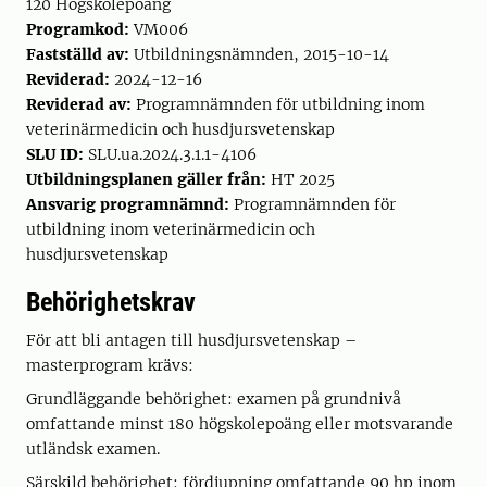
120 Högskolepoäng
Programkod:
VM006
Fastställd av:
Utbildningsnämnden, 2015-10-14
Reviderad:
2024-12-16
Reviderad av:
Programnämnden för utbildning inom
veterinärmedicin och husdjursvetenskap
SLU ID:
SLU.ua.2024.3.1.1-4106
Utbildningsplanen gäller från:
HT 2025
Ansvarig programnämnd:
Programnämnden för
utbildning inom veterinärmedicin och
husdjursvetenskap
Behörighetskrav
För att bli antagen till husdjursvetenskap –
masterprogram krävs:
Grundläggande behörighet: examen på grundnivå
omfattande minst 180 högskolepoäng eller motsvarande
utländsk examen.
Särskild behörighet: fördjupning omfattande 90 hp inom