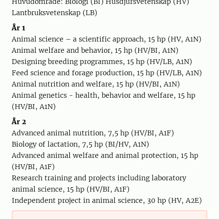
Huvudområde: Biologi (BI) Husdjursvetenskap (HV)
Lantbruksvetenskap (LB)
År 1
Animal science – a scientific approach, 15 hp (HV, A1N)
Animal welfare and behavior, 15 hp (HV/BI, A1N)
Designing breeding programmes, 15 hp (HV/LB, A1N)
Feed science and forage production, 15 hp (HV/LB, A1N)
Animal nutrition and welfare, 15 hp (HV/BI, A1N)
Animal genetics - health, behavior and welfare, 15 hp
(HV/BI, A1N)
År 2
Advanced animal nutrition, 7,5 hp (HV/BI, A1F)
Biology of lactation, 7,5 hp (BI/HV, A1N)
Advanced animal welfare and animal protection, 15 hp
(HV/BI, A1F)
Research training and projects including laboratory
animal science, 15 hp (HV/BI, A1F)
Independent project in animal science, 30 hp (HV, A2E)