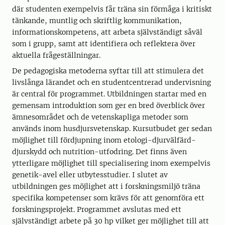
där studenten exempelvis får träna sin förmåga i kritiskt
tänkande, muntlig och skriftlig kommunikation,
informationskompetens, att arbeta självständigt såväl
som i grupp, samt att identifiera och reflektera över
aktuella frågeställningar.
De pedagogiska metoderna syftar till att stimulera det
livslånga lärandet och en studentcentrerad undervisning
är central för programmet. Utbildningen startar med en
gemensam introduktion som ger en bred överblick över
ämnesområdet och de vetenskapliga metoder som
används inom husdjursveten­skap. Kursutbudet ger sedan
möjlighet till fördjupning inom etologi-djurvälfärd-
djurskydd och nutrition-utfodring. Det finns även
ytterligare möjlighet till specialisering inom exempelvis
genetik-avel eller utbytesstudier. I slutet av
utbildningen ges möjlighet att i forsknings­miljö träna
specifika kompetenser som krävs för att genomföra ett
forskningsprojekt. Programmet avslutas med ett
självständigt arbete på 30 hp vilket ger möjlighet till att