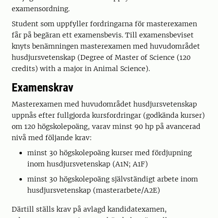
examensordning.
Student som uppfyller fordringarna för masterexamen
får på begäran ett examensbevis. Till examensbeviset
knyts benämningen masterexamen med huvudområdet
husdjursvetenskap (Degree of Master of Science (120
credits) with a major in Animal Science).
Examenskrav
Masterexamen med huvudområdet husdjursvetenskap
uppnås efter fullgjorda kursfordringar (godkända kurser)
om 120 högskolepoäng, varav minst 90 hp på avancerad
nivå med följande krav:
minst 30 högskolepoäng kurser med fördjupning
inom husdjursvetenskap (A1N; A1F)
minst 30 högskolepoäng självständigt arbete inom
husdjursvetenskap (masterarbete/A2E)
Därtill ställs krav på avlagd kandidatexamen,