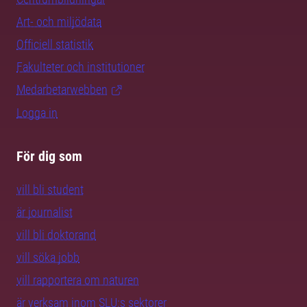
Art- och miljödata
Officiell statistik
Fakulteter och institutioner
Medarbetarwebben
Logga in
För dig som
vill bli student
är journalist
vill bli doktorand
vill söka jobb
vill rapportera om naturen
är verksam inom SLU:s sektorer