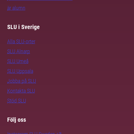
är alumn
SLU i Sverige
Alla SLU-orter
SLU Alnarp
SLU Umeå
SLU Uppsala
Jobba på SLU
Kontakta SLU
Stöd SLU
Följ oss