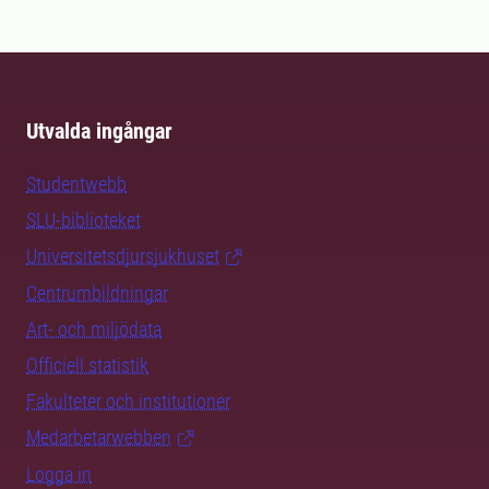
Utvalda ingångar
Studentwebb
SLU-biblioteket
Universitetsdjursjukhuset
Centrumbildningar
Art- och miljödata
Officiell statistik
Fakulteter och institutioner
Medarbetarwebben
Logga in