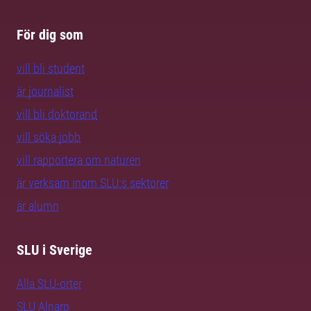
För dig som
vill bli student
är journalist
vill bli doktorand
vill söka jobb
vill rapportera om naturen
är verksam inom SLU:s sektorer
är alumn
SLU i Sverige
Alla SLU-orter
SLU Alnarp